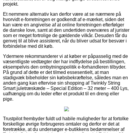
projekt.
Et nemmere alternativ kan derfor være at se nærmere på
hvorvidt e-forretningen er godkendt af e-mærket, siden det
kan være en angivelse af at online forretningen efterfølger
de danske love, samt at den undertiden overværes af jurister
som er meget fortrolige de gældende vilkår. Desuden får du
genvej til at blive assisteret, når du bliver udsat for besvær i
forbindelse med dit køb.
Ydermere rekommanderer vi at køber er påpasselig med de
væsentligste vedtægter der har indflydelse på bestillingen,
eksempelvis den ombytningspolitik e-forhandleren tilbyder.
På grund af dette er det tilmed essesentielt, at man
stadigvæk bibeholder sin købsbekræftelse, således man en
anden gang kan eftervise sin shopping af Twinkly String
Smart juletræskæde – Special Edition – 32 meter – 400 Lys,
uafhængig om du leder efter et produkt til en dreng eller
pige.
Trustpilot frembyder fuldt ud habile muligheder for at fortolke
forskellige øvrige forbrugeres omtaler og derfor er det at
foretrække, at du undersøger e-butikkens bedømmelser af