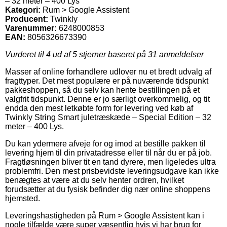
– 32 meter – 400 Lys
Kategori:
Rum > Google Assistent
Producent:
Twinkly
Varenummer:
6248000853
EAN:
8056326673390
Vurderet til
4
ud af 5 stjerner baseret på
31
anmeldelser
Masser af online forhandlere udlover nu et bredt udvalg af
fragttyper. Det mest populære er på nuværende tidspunkt
pakkeshoppen, så du selv kan hente bestillingen på et
valgfrit tidspunkt. Denne er jo særligt overkommelig, og tit
endda den mest letkøbte form for levering ved køb af
Twinkly String Smart juletræskæde – Special Edition – 32
meter – 400 Lys.
Du kan ydermere afveje for og imod at bestille pakken til
levering hjem til din privatadresse eller til når du er på job.
Fragtløsningen bliver tit en tand dyrere, men ligeledes ultra
problemfri. Den mest prisbevidste leveringsudgave kan ikke
benægtes at være at du selv henter ordren, hvilket
forudsætter at du fysisk befinder dig nær online shoppens
hjemsted.
Leveringshastigheden på Rum > Google Assistent kan i
nogle tilfælde være super væsentlig hvis vi har brug for