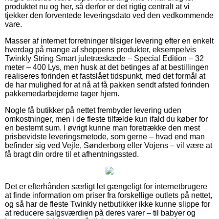
produktet nu og her, så derfor er det rigtig centralt at vi
tjekker den forventede leveringsdato ved den vedkommende
vare.
Masser af internet forretninger tilsiger levering efter en enkelt
hverdag på mange af shoppens produkter, eksempelvis
Twinkly String Smart juletræskæde – Special Edition – 32
meter – 400 Lys, men husk at det betinges af at bestillingen
realiseres forinden et fastslået tidspunkt, med det formål at
de har mulighed for at nå at få pakken sendt afsted forinden
pakkemedarbejderne tager hjem.
Nogle få butikker på nettet frembyder levering uden
omkostninger, men i de fleste tilfælde kun ifald du køber for
en bestemt sum. I øvrigt kunne man foretrække den mest
prisbevidste leveringsmetode, som gerne – hvad end man
befinder sig ved Vejle, Sønderborg eller Vojens – vil være at
få bragt din ordre til et afhentningssted.
Det er efterhånden særligt let gængeligt for internetbrugere
at finde information om priser fra forskellige outlets på nettet,
og så har de fleste Twinkly netbutikker ikke kunne slippe for
at reducere salgsværdien på deres varer – til babyer og