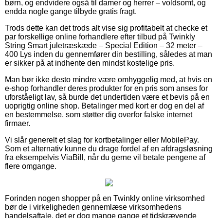
børn, og endvidere også til damer og herrer – voldsomt, og
endda nogle gange tilbyde gratis fragt.
Trods dette kan det trods alt vise sig profitabelt at checke et
par forskellige online forhandlere efter tilbud på Twinkly
String Smart juletræskæde – Special Edition – 32 meter –
400 Lys inden du gennemfører din bestilling, således at man
er sikker på at indhente den mindst kostelige pris.
Man bør ikke desto mindre være omhyggelig med, at hvis en
e-shop forhandler deres produkter for en pris som anses for
uforståeligt lav, så burde det undertiden være et bevis på en
uoprigtig online shop. Betalinger med kort er dog en del af
en bestemmelse, som støtter dig overfor falske internet
firmaer.
Vi slår generelt et slag for kortbetalinger eller MobilePay.
Som et alternativ kunne du drage fordel af en afdragsløsning
fra eksempelvis ViaBill, når du gerne vil betale pengene af
flere omgange.
Forinden nogen shopper på en Twinkly online virksomhed
bør de i virkeligheden gennemlæse virksomhedens
handelsaftale, det er dog mange gange et tidskrævende