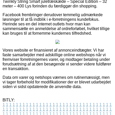
Twinkly String Smart juletræskæde – Special Edition – 32
meter – 400 Lys forinden du færdiggør din shopping.
Facebook frembringer derudover temmelig udmærkede
løsninger til at få indblik i e-forretningens kundefokus.
Herinde ses en del internet outlets hvor man kan
sammensætte en anmeldelse af ordreforløbet, hvilket tillige
kan bruges til at fornemme kundernes tilfredshed.
Vores website er finansieret af annonceindtægter. Vi har
faste samarbejder med adskillige online webshops når vi
fremviser forretningernes varer, og modtager betaling under
forudsætning af at den besøgende vi sender videre fuldfører
en transaktion.
Data om varer og netshops værnes om rutinemæssigt, men
vi tager forbehold for modifikationer der er blevet udarbejdet
siden vi sidst opdaterede de anvendte data.
BITLY:
1
1
1
1
1
1
1
1
1
1
1
1
1
1
1
1
1
1
1
1
1
1
1
1
1
1
1
1
1
1
1
1
1
1
1
1
1
1
1
1
1
1
1
1
1
1
1
1
1
1
1
1
1
1
1
1
1
1
1
1
1
1
1
1
1
1
1
1
1
1
1
1
1
1
1
1
1
1
1
1
1
1
1
1
1
1
1
1
1
1
1
1
1
1
1
1
1
1
1