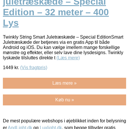
juletræskæde – Special
Edition – 32 meter – 400
Lys
Twinkly String Smart Juletræskæde – Special EditionSmart
Juletræskæde der betjenes via en gratis App til både
Android og iOS. Du kan vælge imellem mange forskellige
mønstre og effekter, eller selv lave dine lysdesigns. Twinkly
lyskæde tilsluttes direkte t
(Læs mere)
1449
kr.
(Vis fragtpris)
Læs mere »
Køb nu »
De mest populære webshops i øjeblikket inden for belysning
er
AndLight.dk
og
Luxlight.dk
, som begge tilbyder gratis