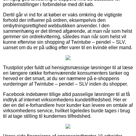
problemstillinger i forbindelse med dit køb.
Dertil går vi ind for at køber er vaks omkring de vigtigste
forhold der influerer på ordren, eksempelvis den
ombytningsrettighed webbutikken anvender. I den
sammenhæng er det tilmed afgørende, at man når som helst
gemmer sin ordrekvittering, således man når som helst vil
kunne eftervise sin shopping af Twintube – pendel – SLV,
uanset om du er på udkig efter varer til en kvinde eller mand.
Trustpilot yder fuldt ud hensigtsmæssige løsninger til at læse
en længere række forhenværende konsumenters tanker og
herved er det smart, at du ser nærmere på e-shoppens
vurderinger af Twintube – pendel – SLV inden du shopper.
Facebook indebærer tillige altid passelige løsninger til at få
indtryk af internet virksomhedens kundetilfredshed. Her er
der en del e-forhandlere hvor kunder kan levere en omtale af
virksomhedens service, hvilket ligeledes burde tages i brug
til at tage stilling til kundernes tilfredshed.