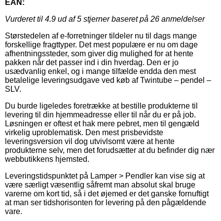
EAN:
Vurderet til
4.9
ud af 5 stjerner baseret på
26
anmeldelser
Størstedelen af e-forretninger tildeler nu til dags mange
forskellige fragttyper. Det mest populære er nu om dage
afhentningssteder, som giver dig mulighed for at hente
pakken når det passer ind i din hverdag. Den er jo
usædvanlig enkel, og i mange tilfælde endda den mest
betalelige leveringsudgave ved køb af Twintube – pendel –
SLV.
Du burde ligeledes foretrække at bestille produkterne til
levering til din hjemmeadresse eller til når du er på job.
Løsningen er oftest et hak mere pebret, men til gengæld
virkelig uproblematisk. Den mest prisbevidste
leveringsversion vil dog utvivlsomt være at hente
produkterne selv, men det forudsætter at du befinder dig nær
webbutikkens hjemsted.
Leveringstidspunktet på Lamper > Pendler kan vise sig at
være særligt væsentlig såfremt man absolut skal bruge
varerne om kort tid, så i det øjemed er det ganske fornuftigt
at man ser tidshorisonten for levering på den pågældende
vare.