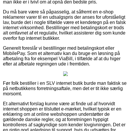
man ikke er i tvivl om at opnå den bedste pris.
Du må bare være så påpasselig, at såfremt en e-shop
reklamerer varer til en udsalgspris der anses for uforståeligt
lav, burde det i nogle tilfælde være et kendetegn på en falsk
internet virksomhed. Bestillinger med betalingskort er trods
alt omfavnet af et regulativ, hvilket assisterer dig som kunde
overfor fup internet butikker.
Generelt foreslår vi bestillinger med betalingskort eller
MobilePay. Som et alternativ kan du bruge en løsning på
afbetaling fra for eksempel ViaBill, i tilfælde af at du higer
efter at afbetale regningen ude i fremtiden.
Før folk bestiller i en SLV internet butik burde man faktisk se
på netbutikkens forretningsaftale, men det er tit ikke særlig
morsomt.
Et alternativt forslag kunne være at finde ud af hvorvidt
internet shoppen er tilsluttet e-mærket, hvilket typisk er en
erklæring om at online webshoppen understøtter de
gældende danske regler, og at forretningen hyppigt
kontrolleres af sagkyndige som kender lovgivningen. Det er
en rigtig god anledning til support, hvis du udsættes for