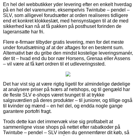
En hel del webbutikker yder levering efter en enkelt hverdag
på en hel del varenumre, eksempelvis Twintube – pendel –
SLV, som alligevel forudsætter at orden realiseres tidligere
end et konkret klokkeslæt, med hensynstagen til at de med
sikkerhed kan nå at få pakken på posthuset forinden de
lageransatte har fri.
Flere e-firmaer tilbyder gratis levering, men for det meste
under forudsætning af at der aftages for en bestemt sum.
Alternativt bør du gribe den mindst kostelige leveringsmanér,
der tit – hvad end du bor nær Horsens, Grenaa eller Assens
– vil være at få kørt ordren til et udleveringssted.
Det har vist sig at være rigtig ligetil for almindelige dødelige
at analysere priser på tværs af netshops, og til gengæld har
de fleste SLV e-shops været tvunget til at trykke
salgsværdien på deres produkter – til juniorer, og tillige også
til kvinder og mænd – en hel del, og endda nogle gange
garantere portofri fragt.
Trods dette kan det immervæk vise sig profitabelt at
sammenligne visse shops på nettet efter rabatkoder på
Twintube – pendel – SLV inden du gennemfører dit køb, så