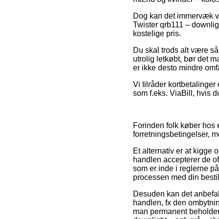
Dog kan det immervæk vis
Twister qrb111 – downligh
kostelige pris.
Du skal trods alt være s
utrolig letkøbt, bør det
er ikke desto mindre omfa
Vi tilråder kortbetaling
som f.eks. ViaBill, hvis d
Forinden folk køber hos 
forretningsbetingelser, m
Et alternativ er at kigge 
handlen accepterer de off
som er inde i reglerne på
processen med din bestil
Desuden kan det anbefale
handlen, fx den ombytning
man permanent beholder s