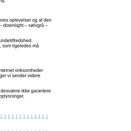
nd.
eres oplevelser og af den
 – downlight – sølvgrå –
kundetilfredshed.
b, som ligeledes må
internet virksomheder
uger vi sender videre
 desværre ikke garantere
 oplysninger.
1
1
1
1
1
1
1
1
1
1
1
1
1