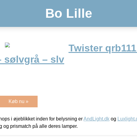
Bo Lille
Twister qrb111
 sølvgrå – slv
Køb nu »
ps i øjeblikket inden for belysning er
AndLight.dk
og
Luxlight.
ing og prismatch på alle deres lamper.