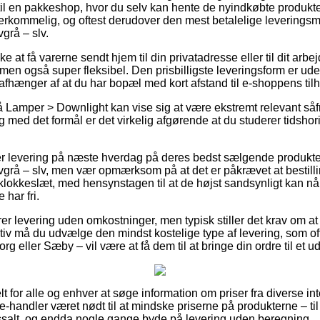
il en pakkeshop, hvor du selv kan hente de nyindkøbte produkter
verkommelig, og oftest derudover den mest betalelige leverings
grå – slv.
e at få varerne sendt hjem til din privatadresse eller til dit ar
men også super fleksibel. Den prisbilligste leveringsform er uden
afhænger af at du har bopæl med kort afstand til e-shoppens til
Lamper > Downlight kan vise sig at være ekstremt relevant såfr
 og med det formål er det virkelig afgørende at du studerer tidshor
levering på næste hverdag på deres bedst sælgende produkter
lvgrå – slv, men vær opmærksom på at det er påkrævet at bestil
t klokkeslæt, med hensynstagen til at de højst sandsynligt kan nå
 har fri.
rer levering uden omkostninger, men typisk stiller det krav om a
iv må du udvælge den mindst kostelige type af levering, som of
g eller Sæby – vil være at få dem til at bringe din ordre til et u
lt for alle og enhver at søge information om priser fra diverse in
e-handler været nødt til at mindske priserne på produkterne – til 
salt, og endda nogle gange byde på levering uden beregning.