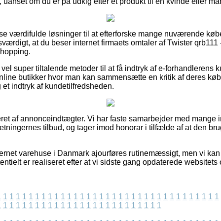
, uanset om du er på udkig efter et produkt til en kvinde eller ma
isse værdifulde løsninger til at efterforske mange nuværende køb
værdigt, at du beser internet firmaets omtaler af Twister qrb111
shopping.
vel super tiltalende metoder til at få indtryk af e-forhandlerens 
nline butikker hvor man kan sammensætte en kritik af deres kø
 et indtryk af kundetilfredsheden.
eret af annonceindtægter. Vi har faste samarbejder med mange 
retningernes tilbud, og tager imod honorar i tilfælde af at den br
ernet varehuse i Danmark ajourføres rutinemæssigt, men vi kan
entielt er realiseret efter at vi sidste gang opdaterede websitets
1
1
1
1
1
1
1
1
1
1
1
1
1
1
1
1
1
1
1
1
1
1
1
1
1
1
1
1
1
1
1
1
1
1
1
1
1
1
1
1
1
1
1
1
1
1
1
1
1
1
1
1
1
1
1
1
1
1
1
1
1