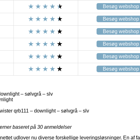
Besøg webshop
Besøg webshop
Besøg webshop
Besøg webshop
Besøg webshop
Besøg webshop
ownlight – sølvgrå – slv
nlight
ister qrb111 – downlight – sølvgrå – slv
jerner baseret på
30
anmeldelser
ttet udlover nu diverse forskellige leveringsløsninger. En af fav