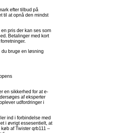
rk efter tilbud på
t til at opnå den mindst
r en pris der kan ses som
hed. Betalinger med kort
forretninger.
e du bruge en løsning
oppens
er en sikkerhed for at e-
undersøges af eksperter
oplever udfordringer i
er ind i forbindelse med
 i øvrigt essesentielt, at
køb af Twister qrb111 –