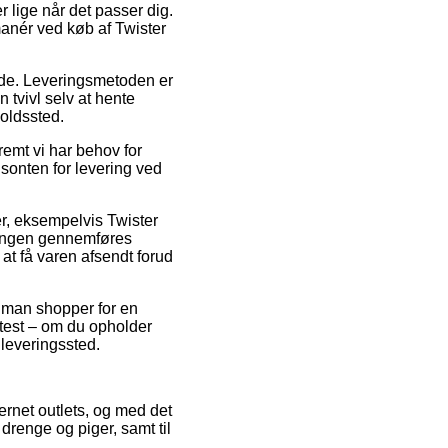
 lige når det passer dig.
manér ved køb af Twister
bejde. Leveringsmetoden er
 tvivl selv at hente
holdssted.
emt vi har behov for
isonten for levering ved
, eksempelvis Twister
lingen gennemføres
 at få varen afsendt forud
t man shopper for en
test – om du opholder
dleveringssted.
ternet outlets, og med det
drenge og piger, samt til