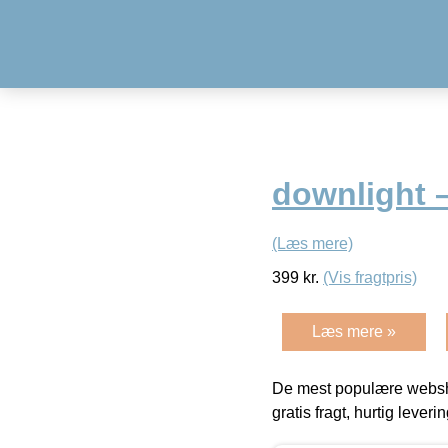
downlight –
(Læs mere)
399
kr.
(Vis fragtpris)
Læs mere »
De mest populære websho
gratis fragt, hurtig lever