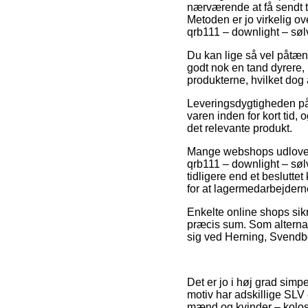
nærværende at få sendt t
Metoden er jo virkelig o
qrb111 – downlight – sølv
Du kan lige så vel påtænk
godt nok en tand dyrere, 
produkterne, hvilket dog 
Leveringsdygtigheden på 
varen inden for kort tid,
det relevante produkt.
Mange webshops udlover 
qrb111 – downlight – sø
tidligere end et beslutte
for at lagermedarbejderne
Enkelte online shops sik
præcis sum. Som alternat
sig ved Herning, Svendbor
Det er jo i høj grad simpe
motiv har adskillige SLV 
mænd og kvinder – kolos