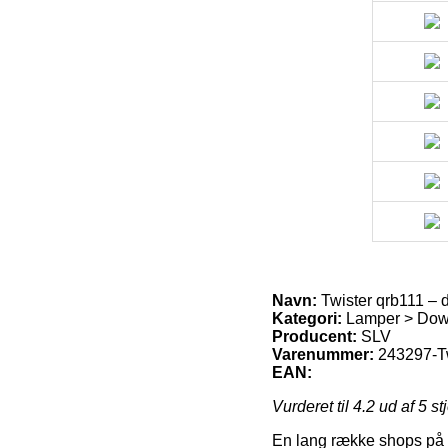
Navn:
Twister qrb111 – d
Kategori:
Lamper > Dow
Producent:
SLV
Varenummer:
243297-Tw
EAN:
Vurderet til
4.2
ud af 5 st
En lang række shops på ne