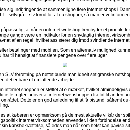
e sig indbringende at sammenligne flere internet shops i Danma
t – sølvgrå – slv forud for at du shopper, så man er velinformere
å påpasselig, at når en internet webshop frembyder et produkt fo
 mange gange være en indikator for en snydagtig internet virksom
vnet af en regel, hvilket assisterer dig imod svindlende internet 
er eller betalinger med mobilen. Som en alternativ mulighed kunn
u har til hensigt at finansiere pengene over flere uger.
en SLV forretning på nettet burde man ideelt set granske netsh
en det er bare et omfattende arbejde.
om internet shoppen er støttet af e-mærket, hvilket almindeligvis 
icielle regler, udover at internet webshoppen fra tid til anden 
 området. Dette er en god anledning til at få bistand, såfremt du 
ling.
s at køberen er opmærksom på de mest aktuelle vilkår der spill
spolitik internet virksomheden anvender. I den forbindelse er det
in købsbekræftelse, således man når som helst kan påvise sit 