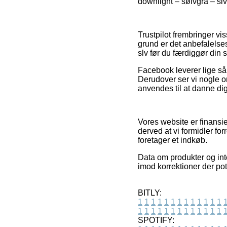
downlight – sølvgrå – slv
Trustpilot frembringer v
grund er det anbefalelses
slv før du færdiggør din 
Facebook leverer lige så 
Derudover ser vi nogle o
anvendes til at danne dig
Vores website er finansi
derved at vi formidler for
foretager et indkøb.
Data om produkter og int
imod korrektioner der pot
BITLY:
1
1
1
1
1
1
1
1
1
1
1
1
1
1
1
1
1
1
1
1
1
1
1
1
1
1
SPOTIFY: