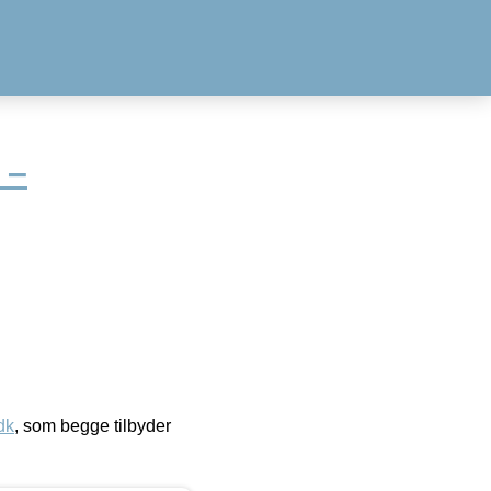
 –
dk
, som begge tilbyder