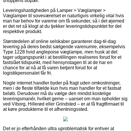
shoppens bopæl.
Leveringshastigheden på Lamper > Væglamper >
Væglamper til soveværelset er naturligvis virkelig vital hvis
man har behov for varerne om få sekunder, så i det øjemed
er det ret så klogt at du tjekker leveringstidspunktet for det
respektive produkt.
Størstedelen af online selskaber garanterer dag-til-dag
levering på deres bedst sælgende varenumre, eksempelvis
Type 1228 hvid anglepoise væglampe, men husk at det
tager udgangspunkt i at bestillingen realiseres forud for et
fastslået tidspunkt, med hensynstagen til at de har en
chance for at nå at få varen betjent forud for at
logistikpersonalet får fri.
Nogle internet handler byder på fragt uden omkostninger,
men i de fleste tilfælde kun hvis man handler for et fastsat
beløb. Derudover må du vælge den mindst kostelige
leveringsmanér, hvilket gerne – uanset om man opholder sig
ved Viborg, Hillerød eller Grindsted – er at få fragtfirmaet til
at køre produkterne til et afhentningssted.
Det er jo efterhånden ultra uproblematisk for enhver at