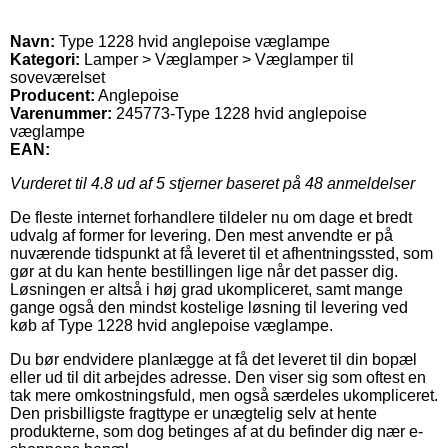
Navn:
Type 1228 hvid anglepoise væglampe
Kategori:
Lamper > Væglamper > Væglamper til
soveværelset
Producent:
Anglepoise
Varenummer:
245773-Type 1228 hvid anglepoise
væglampe
EAN:
Vurderet til
4.8
ud af 5 stjerner baseret på
48
anmeldelser
De fleste internet forhandlere tildeler nu om dage et bredt
udvalg af former for levering. Den mest anvendte er på
nuværende tidspunkt at få leveret til et afhentningssted, som
gør at du kan hente bestillingen lige når det passer dig.
Løsningen er altså i høj grad ukompliceret, samt mange
gange også den mindst kostelige løsning til levering ved
køb af Type 1228 hvid anglepoise væglampe.
Du bør endvidere planlægge at få det leveret til din bopæl
eller ud til dit arbejdes adresse. Den viser sig som oftest en
tak mere omkostningsfuld, men også særdeles ukompliceret.
Den prisbilligste fragttype er unægtelig selv at hente
produkterne, som dog betinges af at du befinder dig nær e-