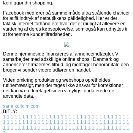
færdiggør din shopping.
Facebook medfører på samme måde ultra strålende chancer
for at få indtryk af netbutikkens pålidelighed. Her er der
faktisk internet forhandlere hvor det er muligt at aflevere en
vurdering af deres købsoplevelse, som også kan udnyttes til
at fornemme kundetilfredsheden.
Denne hjemmeside finansieres af annonceindtægter. Vi
samarbejder med adskillige online shops i Danmark og
annoncerer firmaernes tilbud, og modtager honorar ifald den
bruger vi sender videre udfører en handel.
Viden omkring produkter og webshops opretholdes
rutinemæssigt, men der tages ikke ansvar for korrektioner
der kan være foretaget siden vi nyligst opdaterede de
anvendte data.
sanalkolicim.com
BITLY:
1
1
1
1
1
1
1
1
1
1
1
1
1
1
1
1
1
1
1
1
1
1
1
1
1
1
1
1
1
1
1
1
1
1
1
1
1
1
1
1
1
1
1
1
1
1
1
1
1
1
1
1
1
1
1
1
1
1
1
1
1
1
1
1
1
1
1
1
1
1
1
1
1
1
1
1
1
1
1
1
1
1
1
1
1
1
1
1
1
1
1
1
1
1
1
1
1
1
1
1