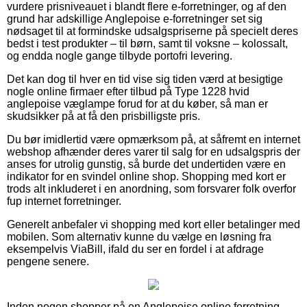
vurdere prisniveauet i blandt flere e-forretninger, og af den
grund har adskillige Anglepoise e-forretninger set sig
nødsaget til at formindske udsalgspriserne på specielt deres
bedst i test produkter – til børn, samt til voksne – kolossalt,
og endda nogle gange tilbyde portofri levering.
Det kan dog til hver en tid vise sig tiden værd at besigtige
nogle online firmaer efter tilbud på Type 1228 hvid
anglepoise væglampe forud for at du køber, så man er
skudsikker på at få den prisbilligste pris.
Du bør imidlertid være opmærksom på, at såfremt en internet
webshop afhænder deres varer til salg for en udsalgspris der
anses for utrolig gunstig, så burde det undertiden være en
indikator for en svindel online shop. Shopping med kort er
trods alt inkluderet i en anordning, som forsvarer folk overfor
fup internet forretninger.
Generelt anbefaler vi shopping med kort eller betalinger med
mobilen. Som alternativ kunne du vælge en løsning fra
eksempelvis ViaBill, ifald du ser en fordel i at afdrage
pengene senere.
Inden nogen shopper på en Anglepoise online forretning