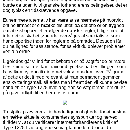
burde de uden tvivl granske forhandlerens betingelser, det er
dog typisk en tidskrævende opgave.
Et nemmere alternativ kan være at se nærmere på hvorvidt
online firmaet er e-mærke tilsluttet, da det ofte er en tryghed
om at e-shoppen efterfølger de danske regler, tillige med at
internet selskabet løbende overvåges af specialister som
har ekspertise inden for reglerne på området. Desuden får
du mulighed for assistance, for så vidt du oplever problemer
ved din ordre.
Ligeledes går vi ind for at køberen er på vagt for de primære
bestemmelser der kan have indflydelse på bestillingen, som
fx hvilken byttepolitik internet virksomheden lover. På grund
af dette er det tilmed relevant, at man permanent gemmer
ens kvitteringsmail, således man i fremtiden vil kunne bevise
handlen af Type 1228 hvid anglepoise væglampe, om du er
på gaveindkøb til en herre eller dame.
Trustpilot præsterer altid hæderlige muligheder for at beskue
en række aktuelle konsumenters synspunkter og herved
tilråder vi, at du verificerer internet forhandlerens kritik af
Type 1228 hvid anglepoise væglampe forud for at du