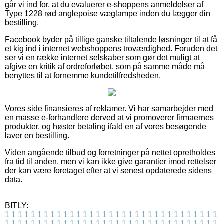
går vi ind for, at du evaluerer e-shoppens anmeldelser af
Type 1228 rød anglepoise væglampe inden du lægger din
bestilling.
Facebook byder på tillige ganske tiltalende løsninger til at få
et kig ind i internet webshoppens troværdighed. Foruden det
ser vi en række internet selskaber som gør det muligt at
afgive en kritik af ordreforløbet, som på samme måde må
benyttes til at fornemme kundetilfredsheden.
Vores side finansieres af reklamer. Vi har samarbejder med
en masse e-forhandlere derved at vi promoverer firmaernes
produkter, og høster betaling ifald en af vores besøgende
laver en bestilling.
Viden angående tilbud og forretninger på nettet opretholdes
fra tid til anden, men vi kan ikke give garantier imod rettelser
der kan være foretaget efter at vi senest opdaterede sidens
data.
BITLY:
1
1
1
1
1
1
1
1
1
1
1
1
1
1
1
1
1
1
1
1
1
1
1
1
1
1
1
1
1
1
1
1
1
1
1
1
1
1
1
1
1
1
1
1
1
1
1
1
1
1
1
1
1
1
1
1
1
1
1
1
1
1
1
1
1
1