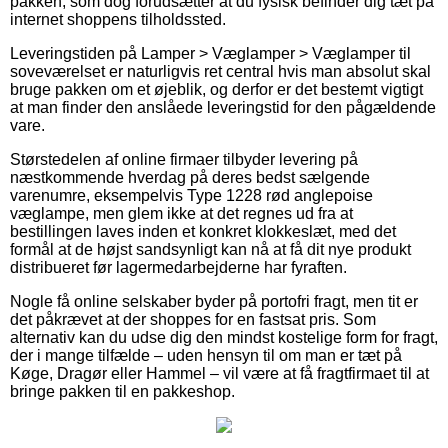
pakken, som dog forudsætter at du fysisk befinder dig tæt på
internet shoppens tilholdssted.
Leveringstiden på Lamper > Væglamper > Væglamper til
soveværelset er naturligvis ret central hvis man absolut skal
bruge pakken om et øjeblik, og derfor er det bestemt vigtigt
at man finder den anslåede leveringstid for den pågældende
vare.
Størstedelen af online firmaer tilbyder levering på
næstkommende hverdag på deres bedst sælgende
varenumre, eksempelvis Type 1228 rød anglepoise
væglampe, men glem ikke at det regnes ud fra at
bestillingen laves inden et konkret klokkeslæt, med det
formål at de højst sandsynligt kan nå at få dit nye produkt
distribueret før lagermedarbejderne har fyraften.
Nogle få online selskaber byder på portofri fragt, men tit er
det påkrævet at der shoppes for en fastsat pris. Som
alternativ kan du udse dig den mindst kostelige form for fragt,
der i mange tilfælde – uden hensyn til om man er tæt på
Køge, Dragør eller Hammel – vil være at få fragtfirmaet til at
bringe pakken til en pakkeshop.