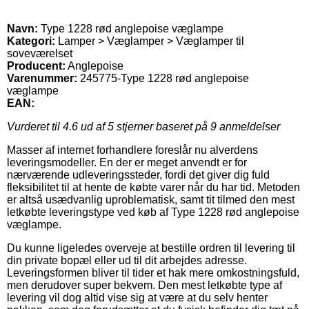
Navn:
Type 1228 rød anglepoise væglampe
Kategori:
Lamper > Væglamper > Væglamper til
soveværelset
Producent:
Anglepoise
Varenummer:
245775-Type 1228 rød anglepoise
væglampe
EAN:
Vurderet til
4.6
ud af 5 stjerner baseret på
9
anmeldelser
Masser af internet forhandlere foreslår nu alverdens
leveringsmodeller. En der er meget anvendt er for
nærværende udleveringssteder, fordi det giver dig fuld
fleksibilitet til at hente de købte varer når du har tid. Metoden
er altså usædvanlig uproblematisk, samt tit tilmed den mest
letkøbte leveringstype ved køb af Type 1228 rød anglepoise
væglampe.
Du kunne ligeledes overveje at bestille ordren til levering til
din private bopæl eller ud til dit arbejdes adresse.
Leveringsformen bliver til tider et hak mere omkostningsfuld,
men derudover super bekvem. Den mest letkøbte type af
levering vil dog altid vise sig at være at du selv henter