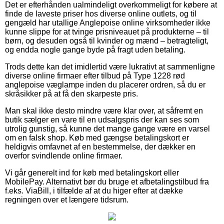
Det er efterhånden ualmindeligt overkommeligt for købere at
finde de laveste priser hos diverse online outlets, og til
gengæld har utallige Anglepoise online virksomheder ikke
kunne slippe for at tvinge prisniveauet på produkterne – til
børn, og desuden også til kvinder og mænd – betragteligt,
og endda nogle gange byde på fragt uden betaling.
Trods dette kan det imidlertid være lukrativt at sammenligne
diverse online firmaer efter tilbud på Type 1228 rød
anglepoise væglampe inden du placerer ordren, så du er
skråsikker på at få den skarpeste pris.
Man skal ikke desto mindre være klar over, at såfremt en
butik sælger en vare til en udsalgspris der kan ses som
utrolig gunstig, så kunne det mange gange være en varsel
om en falsk shop. Køb med gængse betalingskort er
heldigvis omfavnet af en bestemmelse, der dækker en
overfor svindlende online firmaer.
Vi går generelt ind for køb med betalingskort eller
MobilePay. Alternativt bør du bruge et afbetalingstilbud fra
f.eks. ViaBill, i tilfælde af at du higer efter at dække
regningen over et længere tidsrum.