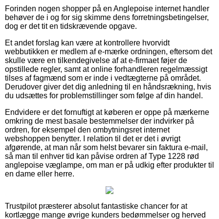
Forinden nogen shopper på en Anglepoise internet handler
behøver de i og for sig skimme dens forretningsbetingelser,
dog er det tit en tidskrævende opgave.
Et andet forslag kan være at kontrollere hvorvidt
webbutikken er medlem af e-mærke ordningen, eftersom det
skulle være en tilkendegivelse af at e-firmaet føjer de
opstillede regler, samt at online forhandleren regelmæssigt
tilses af fagmænd som er inde i vedtægterne på området.
Derudover giver det dig anledning til en håndsrækning, hvis
du udsættes for problemstillinger som følge af din handel.
Endvidere er det fornuftigt at køberen er oppe på mærkerne
omkring de mest basale bestemmelser der indvirker på
ordren, for eksempel den ombytningsret internet
webshoppen benytter. I relation til det er det i øvrigt
afgørende, at man når som helst bevarer sin faktura e-mail,
så man til enhver tid kan påvise ordren af Type 1228 rød
anglepoise væglampe, om man er på udkig efter produkter til
en dame eller herre.
Trustpilot præsterer absolut fantastiske chancer for at
kortlægge mange øvrige kunders bedømmelser og herved