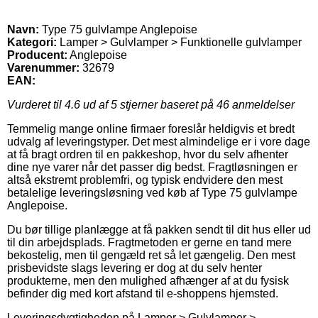
Navn:
Type 75 gulvlampe Anglepoise
Kategori:
Lamper > Gulvlamper > Funktionelle gulvlamper
Producent:
Anglepoise
Varenummer:
32679
EAN:
Vurderet til
4.6
ud af 5 stjerner baseret på
46
anmeldelser
Temmelig mange online firmaer foreslår heldigvis et bredt
udvalg af leveringstyper. Det mest almindelige er i vore dage
at få bragt ordren til en pakkeshop, hvor du selv afhenter
dine nye varer når det passer dig bedst. Fragtløsningen er
altså ekstremt problemfri, og typisk endvidere den mest
betalelige leveringsløsning ved køb af Type 75 gulvlampe
Anglepoise.
Du bør tillige planlægge at få pakken sendt til dit hus eller ud
til din arbejdsplads. Fragtmetoden er gerne en tand mere
bekostelig, men til gengæld ret så let gængelig. Den mest
prisbevidste slags levering er dog at du selv henter
produkterne, men den mulighed afhænger af at du fysisk
befinder dig med kort afstand til e-shoppens hjemsted.
Leveringsdygtigheden på Lamper > Gulvlamper >