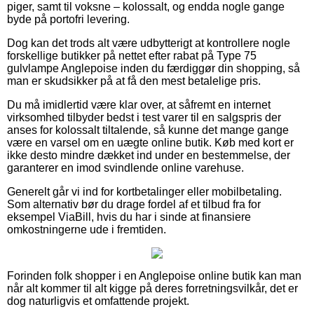
piger, samt til voksne – kolossalt, og endda nogle gange
byde på portofri levering.
Dog kan det trods alt være udbytterigt at kontrollere nogle
forskellige butikker på nettet efter rabat på Type 75
gulvlampe Anglepoise inden du færdiggør din shopping, så
man er skudsikker på at få den mest betalelige pris.
Du må imidlertid være klar over, at såfremt en internet
virksomhed tilbyder bedst i test varer til en salgspris der
anses for kolossalt tiltalende, så kunne det mange gange
være en varsel om en uægte online butik. Køb med kort er
ikke desto mindre dækket ind under en bestemmelse, der
garanterer en imod svindlende online varehuse.
Generelt går vi ind for kortbetalinger eller mobilbetaling.
Som alternativ bør du drage fordel af et tilbud fra for
eksempel ViaBill, hvis du har i sinde at finansiere
omkostningerne ude i fremtiden.
Forinden folk shopper i en Anglepoise online butik kan man
når alt kommer til alt kigge på deres forretningsvilkår, det er
dog naturligvis et omfattende projekt.