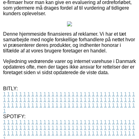
e-firmaer hvor man kan give en evaluering af ordreforløbet,
som ydermere må drages fordel af til vurdering af tidligere
kunders oplevelser.
Denne hjemmeside finansieres af reklamer. Vi har et tæt
samarbejde med nogle forskellige forhandlere på nettet hvor
vi præsenterer deres produkter, og indhenter honorar i
tilfælde af at vores brugere foretager en handel.
Vejledning vedrørende varer og internet varehuse i Danmark
opdateres ofte, men der tages ikke ansvar for rettelser der er
foretaget siden vi sidst opdaterede de viste data.
BITLY:
1
1
1
1
1
1
1
1
1
1
1
1
1
1
1
1
1
1
1
1
1
1
1
1
1
1
1
1
1
1
1
1
1
1
1
1
1
1
1
1
1
1
1
1
1
1
1
1
1
1
1
1
1
1
1
1
1
1
1
1
1
1
1
1
1
1
1
1
1
1
1
1
1
1
1
1
1
1
1
1
1
1
1
1
1
1
1
1
1
1
1
1
1
1
1
1
1
1
1
1
SPOTIFY:
1
1
1
1
1
1
1
1
1
1
1
1
1
1
1
1
1
1
1
1
1
1
1
1
1
1
1
1
1
1
1
1
1
1
1
1
1
1
1
1
1
1
1
1
1
1
1
1
1
1
1
1
1
1
1
1
1
1
1
1
1
1
1
1
1
1
1
1
1
1
1
1
1
1
1
1
1
1
1
1
1
1
1
1
1
1
1
1
1
1
1
1
1
1
1
1
1
1
1
1