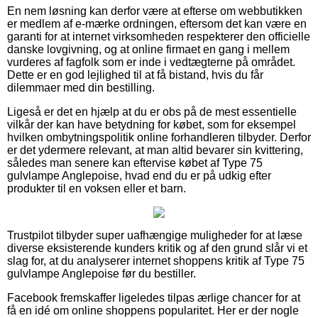
En nem løsning kan derfor være at efterse om webbutikken
er medlem af e-mærke ordningen, eftersom det kan være en
garanti for at internet virksomheden respekterer den officielle
danske lovgivning, og at online firmaet en gang i mellem
vurderes af fagfolk som er inde i vedtægterne på området.
Dette er en god lejlighed til at få bistand, hvis du får
dilemmaer med din bestilling.
Ligeså er det en hjælp at du er obs på de mest essentielle
vilkår der kan have betydning for købet, som for eksempel
hvilken ombytningspolitik online forhandleren tilbyder. Derfor
er det ydermere relevant, at man altid bevarer sin kvittering,
således man senere kan eftervise købet af Type 75
gulvlampe Anglepoise, hvad end du er på udkig efter
produkter til en voksen eller et barn.
Trustpilot tilbyder super uafhængige muligheder for at læse
diverse eksisterende kunders kritik og af den grund slår vi et
slag for, at du analyserer internet shoppens kritik af Type 75
gulvlampe Anglepoise før du bestiller.
Facebook fremskaffer ligeledes tilpas ærlige chancer for at
få en idé om online shoppens popularitet. Her er der nogle