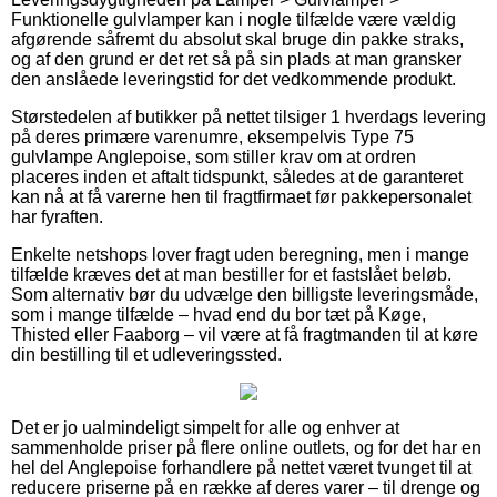
Funktionelle gulvlamper kan i nogle tilfælde være vældig
afgørende såfremt du absolut skal bruge din pakke straks,
og af den grund er det ret så på sin plads at man gransker
den anslåede leveringstid for det vedkommende produkt.
Størstedelen af butikker på nettet tilsiger 1 hverdags levering
på deres primære varenumre, eksempelvis Type 75
gulvlampe Anglepoise, som stiller krav om at ordren
placeres inden et aftalt tidspunkt, således at de garanteret
kan nå at få varerne hen til fragtfirmaet før pakkepersonalet
har fyraften.
Enkelte netshops lover fragt uden beregning, men i mange
tilfælde kræves det at man bestiller for et fastslået beløb.
Som alternativ bør du udvælge den billigste leveringsmåde,
som i mange tilfælde – hvad end du bor tæt på Køge,
Thisted eller Faaborg – vil være at få fragtmanden til at køre
din bestilling til et udleveringssted.
Det er jo ualmindeligt simpelt for alle og enhver at
sammenholde priser på flere online outlets, og for det har en
hel del Anglepoise forhandlere på nettet været tvunget til at
reducere priserne på en række af deres varer – til drenge og