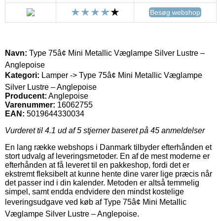
Besøg webshop
Navn:
Type 75â¢ Mini Metallic Væglampe Silver Lustre –
Anglepoise
Kategori:
Lamper -> Type 75â¢ Mini Metallic Væglampe
Silver Lustre – Anglepoise
Producent:
Anglepoise
Varenummer:
16062755
EAN:
5019644330034
Vurderet til
4.1
ud af 5 stjerner baseret på
45
anmeldelser
En lang række webshops i Danmark tilbyder efterhånden et
stort udvalg af leveringsmetoder. En af de mest moderne er
efterhånden at få leveret til en pakkeshop, fordi det er
ekstremt fleksibelt at kunne hente dine varer lige præcis når
det passer ind i din kalender. Metoden er altså temmelig
simpel, samt endda endvidere den mindst kostelige
leveringsudgave ved køb af Type 75â¢ Mini Metallic
Væglampe Silver Lustre – Anglepoise.