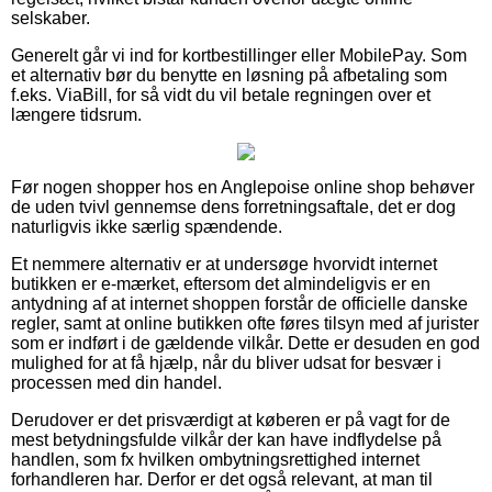
selskaber.
Generelt går vi ind for kortbestillinger eller MobilePay. Som
et alternativ bør du benytte en løsning på afbetaling som
f.eks. ViaBill, for så vidt du vil betale regningen over et
længere tidsrum.
Før nogen shopper hos en Anglepoise online shop behøver
de uden tvivl gennemse dens forretningsaftale, det er dog
naturligvis ikke særlig spændende.
Et nemmere alternativ er at undersøge hvorvidt internet
butikken er e-mærket, eftersom det almindeligvis er en
antydning af at internet shoppen forstår de officielle danske
regler, samt at online butikken ofte føres tilsyn med af jurister
som er indført i de gældende vilkår. Dette er desuden en god
mulighed for at få hjælp, når du bliver udsat for besvær i
processen med din handel.
Derudover er det prisværdigt at køberen er på vagt for de
mest betydningsfulde vilkår der kan have indflydelse på
handlen, som fx hvilken ombytningsrettighed internet
forhandleren har. Derfor er det også relevant, at man til