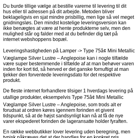
Du burde tillige vælge at bestille varerne til levering til dit
hus eller til adressen på dit arbejde. Metoden bliver
beklageligvis en sjat mindre prisbillig, men lige så vel meget
gnidningsløs. Den mindst kostelige leveringsversion kan
ikke benægtes at være at hente produkterne selv, men den
mulighed står og falder med at du befinder dig tæt på
internet webshoppens bopæl.
Leveringshastigheden på Lamper -> Type 75â¢ Mini Metallic
Væglampe Silver Lustre – Anglepoise kan i nogle tilfælde
være super bestemmende i tilfælde af at man behøver varen
inden for kort tid, så herved er det ganske fornuftigt at man
tjekker den forventede leveringsdato for det respektive
produkt.
De fleste internet forhandlere tilsiger 1 hverdags levering på
utallige produkter, eksempelvis Type 75â¢ Mini Metallic
Væglampe Silver Lustre – Anglepoise, som trods alt er
forudsat at ordren køres igennem forinden et givent
tidspunkt, så at de højst sandsynligt kan nå at få de nye
varer ekspederet forinden de lageransatte holder fyraften.
En række webbutikker lover levering uden beregning, men
typisk påkræves det at der handles for en konkret pris.