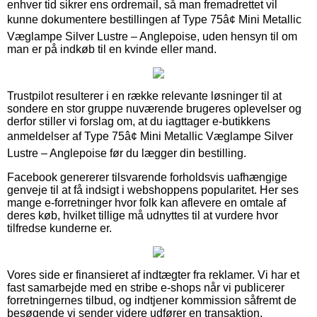
enhver tid sikrer ens ordremail, så man fremadrettet vil
kunne dokumentere bestillingen af Type 75â¢ Mini Metallic
Væglampe Silver Lustre – Anglepoise, uden hensyn til om
man er på indkøb til en kvinde eller mand.
Trustpilot resulterer i en række relevante løsninger til at
sondere en stor gruppe nuværende brugeres oplevelser og
derfor stiller vi forslag om, at du iagttager e-butikkens
anmeldelser af Type 75â¢ Mini Metallic Væglampe Silver
Lustre – Anglepoise før du lægger din bestilling.
Facebook genererer tilsvarende forholdsvis uafhængige
genveje til at få indsigt i webshoppens popularitet. Her ses
mange e-forretninger hvor folk kan aflevere en omtale af
deres køb, hvilket tillige må udnyttes til at vurdere hvor
tilfredse kunderne er.
Vores side er finansieret af indtægter fra reklamer. Vi har et
fast samarbejde med en stribe e-shops når vi publicerer
forretningernes tilbud, og indtjener kommission såfremt de
besøgende vi sender videre udfører en transaktion.