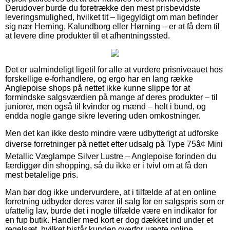
Derudover burde du foretrække den mest prisbevidste
leveringsmulighed, hvilket tit – ligegyldigt om man befinder
sig nær Herning, Kalundborg eller Hørning – er at få dem til
at levere dine produkter til et afhentningssted.
Det er ualmindeligt ligetil for alle at vurdere prisniveauet hos
forskellige e-forhandlere, og ergo har en lang række
Anglepoise shops på nettet ikke kunne slippe for at
formindske salgsværdien på mange af deres produkter – til
juniorer, men også til kvinder og mænd – helt i bund, og
endda nogle gange sikre levering uden omkostninger.
Men det kan ikke desto mindre være udbytterigt at udforske
diverse forretninger på nettet efter udsalg på Type 75â¢ Mini
Metallic Væglampe Silver Lustre – Anglepoise forinden du
færdiggør din shopping, så du ikke er i tvivl om at få den
mest betalelige pris.
Man bør dog ikke undervurdere, at i tilfælde af at en online
forretning udbyder deres varer til salg for en salgspris som er
ufattelig lav, burde det i nogle tilfælde være en indikator for
en fup butik. Handler med kort er dog dækket ind under et
regelsæt, hvilket bistår kunden overfor uægte online