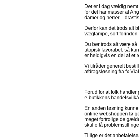
Det er i dag vældig nemt 
for det har masser af Angl
damer og herrer – drasti
Derfor kan det trods alt b
væglampe, sort forinden d
Du bør trods alt være så 
utopisk favorabel, så kun
er heldigvis en del af et
Vi tilråder generelt bes
afdragsløsning fra fx ViaB
Forud for at folk handle
e-butikkens handelsvilkår
En anden løsning kunne v
online webshoppen følger 
meget fortrolige de gæld
skulle få problemstilling
Tillige er det anbefalels