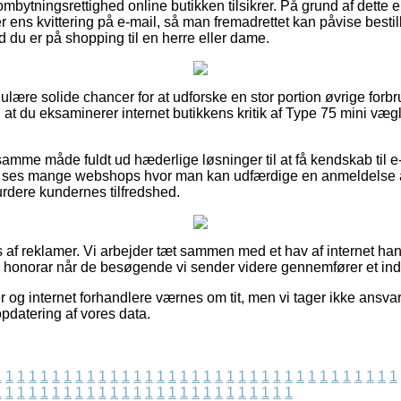
mbytningsrettighed online butikken tilsikrer. På grund af dette er 
 ens kvittering på e-mail, så man fremadrettet kan påvise bestil
 du er på shopping til en herre eller dame.
egulære solide chancer for at udforske en stor portion øvrige fo
 at du eksaminerer internet butikkens kritik af Type 75 mini væg
mme måde fuldt ud hæderlige løsninger til at få kendskab til 
d ses mange webshops hvor man kan udfærdige en anmeldelse af 
urdere kundernes tilfredshed.
s af reklamer. Vi arbejder tæt sammen med et hav af internet ha
r honorar når de besøgende vi sender videre gennemfører et in
og internet forhandlere værnes om tit, men vi tager ikke ansvar f
pdatering af vores data.
1
1
1
1
1
1
1
1
1
1
1
1
1
1
1
1
1
1
1
1
1
1
1
1
1
1
1
1
1
1
1
1
1
1
1
1
1
1
1
1
1
1
1
1
1
1
1
1
1
1
1
1
1
1
1
1
1
1
1
1
1