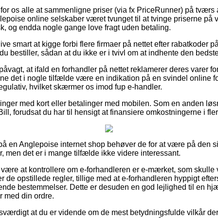
for os alle at sammenligne priser (via fx PriceRunner) på tværs
epoise online selskaber været tvunget til at tvinge priserne på va
sk, og endda nogle gange love fragt uden betaling.
live smart at kigge forbi flere firmaer på nettet efter rabatkoder 
u bestiller, sådan at du ikke er i tvivl om at indhente den bedste
påvagt, at ifald en forhandler på nettet reklamerer deres varer fo
ne det i nogle tilfælde være en indikation på en svindel online fo
 regulativ, hvilket skærmer os imod fup e-handler.
tillinger med kort eller betalinger med mobilen. Som en anden lø
ill, forudsat du har til hensigt at finansiere omkostningerne i fle
r på en Anglepoise internet shop behøver de for at være på den 
, men det er i mange tilfælde ikke videre interessant.
ære at kontrollere om e-forhandleren er e-mærket, som skulle 
de opstillede regler, tillige med at e-forhandleren hyppigt efter
ende bestemmelser. Dette er desuden en god lejlighed til en hj
er med din ordre.
esværdigt at du er vidende om de mest betydningsfulde vilkår der