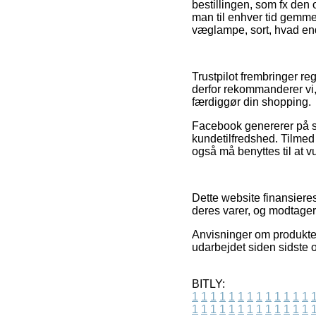
bestillingen, som fx den o
man til enhver tid gemmer
væglampe, sort, hvad end
Trustpilot frembringer r
derfor rekommanderer vi,
færdiggør din shopping.
Facebook genererer på sa
kundetilfredshed. Tilme
også må benyttes til at v
Dette website finansiere
deres varer, og modtage
Anvisninger om produkter 
udarbejdet siden sidste o
BITLY:
1
1
1
1
1
1
1
1
1
1
1
1
1
1
1
1
1
1
1
1
1
1
1
1
1
1