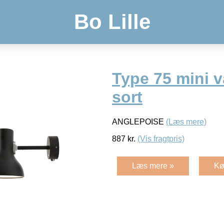
Bo Lille
Type 75 mini 
sort
ANGLEPOISE
(Læs mere)
887
kr.
(Vis fragtpris)
Læs mere »
Kø