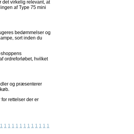
det virkelig relevant, at
lingen af Type 75 mini
rbrugeres bedømmelser og
lampe, sort inden du
e-shoppens
ordreforløbet, hvilket
ndler og præsenterer
dkøb.
or rettelser der er
1
1
1
1
1
1
1
1
1
1
1
1
1