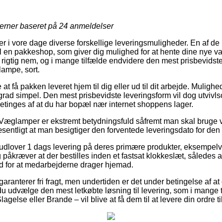
jerner baseret på
24
anmeldelser
er i vore dage diverse forskellige leveringsmuligheder. En af d
l en pakkeshop, som giver dig mulighed for at hente dine nye varer
 rigtig nem, og i mange tilfælde endvidere den mest prisbevidste
ampe, sort.
 få pakken leveret hjem til dig eller ud til dit arbejde. Mulighede
grad simpel. Den mest prisbevidste leveringsform vil dog utvivl
tinges af at du har bopæl nær internet shoppens lager.
 Væglamper er ekstremt betydningsfuld såfremt man skal bruge
sentligt at man besigtiger den forventede leveringsdato for den 
 udlover 1 dags levering på deres primære produkter, eksempelv
åkræver at der bestilles inden et fastsat klokkeslæt, således at
rud for at medarbejderne drager hjemad.
garanterer fri fragt, men undertiden er det under betingelse af at
 du udvælge den mest letkøbte løsning til levering, som i mange 
agelse eller Brande – vil blive at få dem til at levere din ordre 