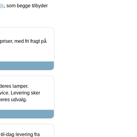
dk
, som begge tilbyder
priser, med fri fragt på
 deres lamper.
ice. Levering sker
deres udvalg.
l-dag levering fra