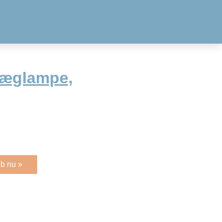
væglampe,
b nu »