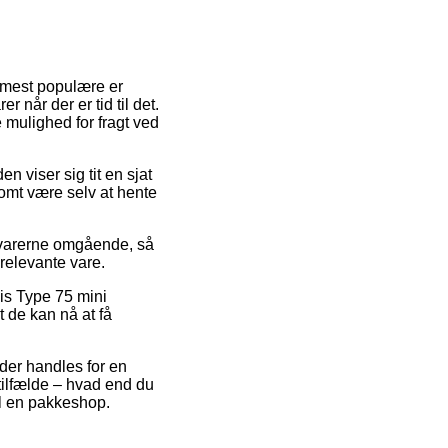
e mest populære er
 når der er tid til det.
 mulighed for fragt ved
n viser sig tit en sjat
somt være selv at hente
 varerne omgående, så
relevante vare.
is Type 75 mini
 de kan nå at få
 der handles for en
tilfælde – hvad end du
til en pakkeshop.