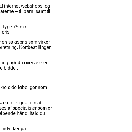
 af internet webshops, og
rerne – til børn, samt til
på Type 75 mini
 pris.
r en salgspris som virker
rretning. Kortbestillinger
sning bør du overveje en
re bidder.
sikre side løbe igennem
være et signal om at
ses af specialister som er
ælpende hånd, ifald du
 indvirker på