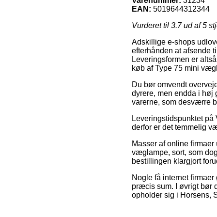
Varenummer:
31234
EAN:
5019644312344
Vurderet til
3.7
ud af 5 st
Adskillige e-shops udlov
efterhånden at afsende ti
Leveringsformen er altså
køb af Type 75 mini vægl
Du bør omvendt overveje at
dyrere, men endda i høj 
varerne, som desværre be
Leveringstidspunktet på
derfor er det temmelig væ
Masser af online firmaer
væglampe, sort, som dog p
bestillingen klargjort fo
Nogle få internet firmaer 
præcis sum. I øvrigt bør
opholder sig i Horsens, Sl