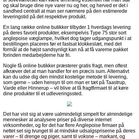
og skal bruge dine nye varer nu og her, og herved er det i
sandhed centralt at man ser nærmere på den estimerede
leveringstid på det respektive produkt.
En lang række online butikker tilbyder 1 hverdags levering
på deres favorit produkter, eksempelvis Type 75 stor sort
anglepoise væglampe, hvilket dog tager udgangspunkt i at
bestillingen placeres før et fastsat klokkeslæt, med det
formål at de højst sandsynligt kan nå at få varerne pakket
forinden medarbejderne har fri.
Nogle få online butikker præsterer gratis fragt, men oftest
afkræver det at man handler for en præcis sum. Alternativt
kan du udse dig den mindst kostelige metode til levering,
som gerne – uden hensyn til om man er tæt på Taastrup,
Varde eller Hinnerup – vil blive at få fragtfirmaet til at køre
dine produkter til et udleveringssted.
Det har vist sig at være ualmindeligt simpelt for almindelige
mennesker at analysere priser på diverse internet
virksomheder, og for det har flere Anglepoise firmaer på
nettet set sig tvunget til at mindske udsalgspriserne på deres
varer – til drenge og piger, samt til voksne – markant, og