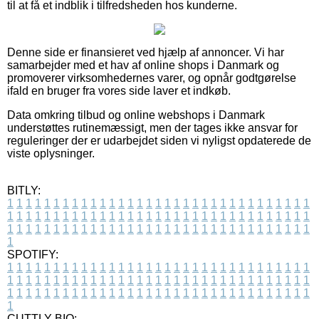
til at få et indblik i tilfredsheden hos kunderne.
Denne side er finansieret ved hjælp af annoncer. Vi har
samarbejder med et hav af online shops i Danmark og
promoverer virksomhedernes varer, og opnår godtgørelse
ifald en bruger fra vores side laver et indkøb.
Data omkring tilbud og online webshops i Danmark
understøttes rutinemæssigt, men der tages ikke ansvar for
reguleringer der er udarbejdet siden vi nyligst opdaterede de
viste oplysninger.
BITLY:
1
1
1
1
1
1
1
1
1
1
1
1
1
1
1
1
1
1
1
1
1
1
1
1
1
1
1
1
1
1
1
1
1
1
1
1
1
1
1
1
1
1
1
1
1
1
1
1
1
1
1
1
1
1
1
1
1
1
1
1
1
1
1
1
1
1
1
1
1
1
1
1
1
1
1
1
1
1
1
1
1
1
1
1
1
1
1
1
1
1
1
1
1
1
1
1
1
1
1
1
SPOTIFY:
1
1
1
1
1
1
1
1
1
1
1
1
1
1
1
1
1
1
1
1
1
1
1
1
1
1
1
1
1
1
1
1
1
1
1
1
1
1
1
1
1
1
1
1
1
1
1
1
1
1
1
1
1
1
1
1
1
1
1
1
1
1
1
1
1
1
1
1
1
1
1
1
1
1
1
1
1
1
1
1
1
1
1
1
1
1
1
1
1
1
1
1
1
1
1
1
1
1
1
1
CUTTLY BIO: