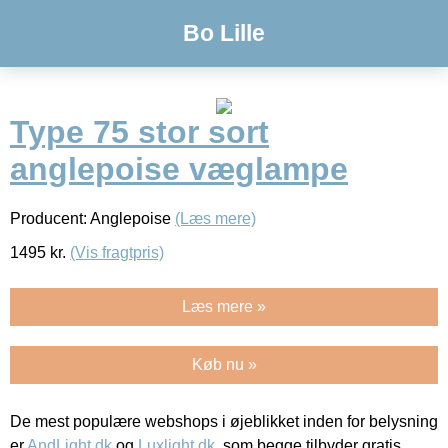
Bo Lille
Type 75 stor sort
anglepoise væglampe
Producent: Anglepoise
(Læs mere)
1495
kr.
(Vis fragtpris)
Læs mere »
Køb nu »
De mest populære webshops i øjeblikket inden for belysning
er
AndLight.dk
og
Luxlight.dk
, som begge tilbyder gratis