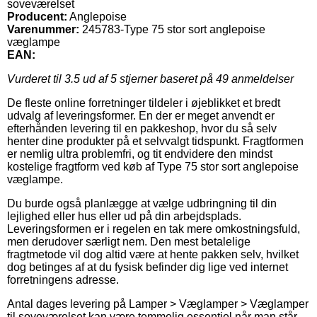
soveværelset
Producent:
Anglepoise
Varenummer:
245783-Type 75 stor sort anglepoise
væglampe
EAN:
Vurderet til
3.5
ud af 5 stjerner baseret på
49
anmeldelser
De fleste online forretninger tildeler i øjeblikket et bredt
udvalg af leveringsformer. En der er meget anvendt er
efterhånden levering til en pakkeshop, hvor du så selv
henter dine produkter på et selvvalgt tidspunkt. Fragtformen
er nemlig ultra problemfri, og tit endvidere den mindst
kostelige fragtform ved køb af Type 75 stor sort anglepoise
væglampe.
Du burde også planlægge at vælge udbringning til din
lejlighed eller hus eller ud på din arbejdsplads.
Leveringsformen er i regelen en tak mere omkostningsfuld,
men derudover særligt nem. Den mest betalelige
fragtmetode vil dog altid være at hente pakken selv, hvilket
dog betinges af at du fysisk befinder dig lige ved internet
forretningens adresse.
Antal dages levering på Lamper > Væglamper > Væglamper
til soveværelset kan være temmelig essentiel når man står