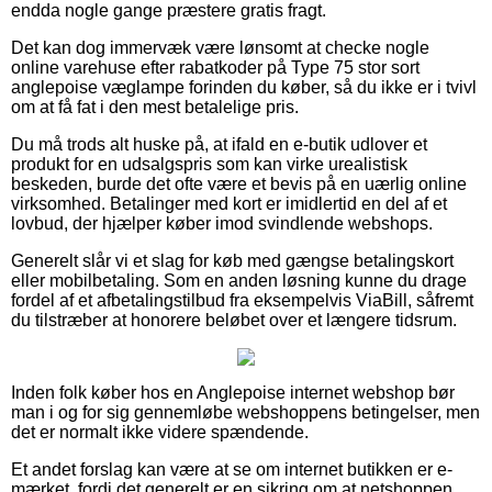
endda nogle gange præstere gratis fragt.
Det kan dog immervæk være lønsomt at checke nogle
online varehuse efter rabatkoder på Type 75 stor sort
anglepoise væglampe forinden du køber, så du ikke er i tvivl
om at få fat i den mest betalelige pris.
Du må trods alt huske på, at ifald en e-butik udlover et
produkt for en udsalgspris som kan virke urealistisk
beskeden, burde det ofte være et bevis på en uærlig online
virksomhed. Betalinger med kort er imidlertid en del af et
lovbud, der hjælper køber imod svindlende webshops.
Generelt slår vi et slag for køb med gængse betalingskort
eller mobilbetaling. Som en anden løsning kunne du drage
fordel af et afbetalingstilbud fra eksempelvis ViaBill, såfremt
du tilstræber at honorere beløbet over et længere tidsrum.
Inden folk køber hos en Anglepoise internet webshop bør
man i og for sig gennemløbe webshoppens betingelser, men
det er normalt ikke videre spændende.
Et andet forslag kan være at se om internet butikken er e-
mærket, fordi det generelt er en sikring om at netshoppen