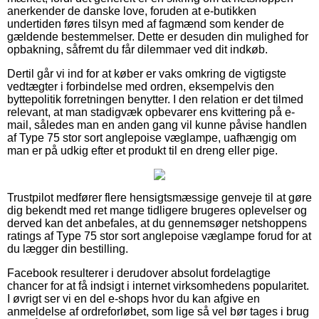
anerkender de danske love, foruden at e-butikken
undertiden føres tilsyn med af fagmænd som kender de
gældende bestemmelser. Dette er desuden din mulighed for
opbakning, såfremt du får dilemmaer ved dit indkøb.
Dertil går vi ind for at køber er vaks omkring de vigtigste
vedtægter i forbindelse med ordren, eksempelvis den
byttepolitik forretningen benytter. I den relation er det tilmed
relevant, at man stadigvæk opbevarer ens kvittering på e-
mail, således man en anden gang vil kunne påvise handlen
af Type 75 stor sort anglepoise væglampe, uafhængig om
man er på udkig efter et produkt til en dreng eller pige.
Trustpilot medfører flere hensigtsmæssige genveje til at gøre
dig bekendt med ret mange tidligere brugeres oplevelser og
derved kan det anbefales, at du gennemsøger netshoppens
ratings af Type 75 stor sort anglepoise væglampe forud for at
du lægger din bestilling.
Facebook resulterer i derudover absolut fordelagtige
chancer for at få indsigt i internet virksomhedens popularitet.
I øvrigt ser vi en del e-shops hvor du kan afgive en
anmeldelse af ordreforløbet, som lige så vel bør tages i brug