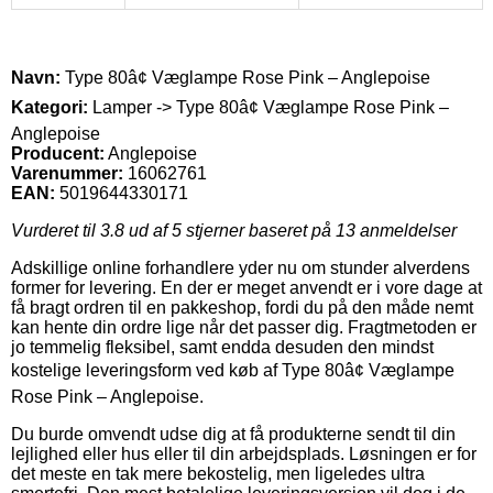
Navn:
Type 80â¢ Væglampe Rose Pink – Anglepoise
Kategori:
Lamper -> Type 80â¢ Væglampe Rose Pink –
Anglepoise
Producent:
Anglepoise
Varenummer:
16062761
EAN:
5019644330171
Vurderet til
3.8
ud af 5 stjerner baseret på
13
anmeldelser
Adskillige online forhandlere yder nu om stunder alverdens
former for levering. En der er meget anvendt er i vore dage at
få bragt ordren til en pakkeshop, fordi du på den måde nemt
kan hente din ordre lige når det passer dig. Fragtmetoden er
jo temmelig fleksibel, samt endda desuden den mindst
kostelige leveringsform ved køb af Type 80â¢ Væglampe
Rose Pink – Anglepoise.
Du burde omvendt udse dig at få produkterne sendt til din
lejlighed eller hus eller til din arbejdsplads. Løsningen er for
det meste en tak mere bekostelig, men ligeledes ultra