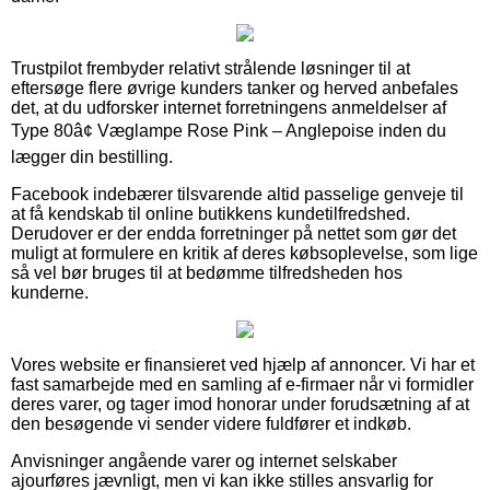
Trustpilot frembyder relativt strålende løsninger til at
eftersøge flere øvrige kunders tanker og herved anbefales
det, at du udforsker internet forretningens anmeldelser af
Type 80â¢ Væglampe Rose Pink – Anglepoise inden du
lægger din bestilling.
Facebook indebærer tilsvarende altid passelige genveje til
at få kendskab til online butikkens kundetilfredshed.
Derudover er der endda forretninger på nettet som gør det
muligt at formulere en kritik af deres købsoplevelse, som lige
så vel bør bruges til at bedømme tilfredsheden hos
kunderne.
Vores website er finansieret ved hjælp af annoncer. Vi har et
fast samarbejde med en samling af e-firmaer når vi formidler
deres varer, og tager imod honorar under forudsætning af at
den besøgende vi sender videre fuldfører et indkøb.
Anvisninger angående varer og internet selskaber
ajourføres jævnligt, men vi kan ikke stilles ansvarlig for