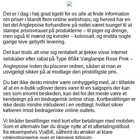
Det er i dag i høj grad ligetil for os alle at finde information
om priser i blandt flere online webshops, og herved har en
hel del Anglepoise forhandlere på nettet været tvunget til at
stampe prisniveauet på produkterne – til piger og drenge,
men også til mænd og kvinder – kolossalt, og endda nogle
gange love gebyrfri levering.
Det kan trods alt vise sig rentabelt at tjekke visse internet
selskaber efter rabat på Type 80â¢ Væglampe Rose Pink –
Anglepoise inden du placerer ordren, sådan at man er
usvigeligt sikker på at modtage den prisbilligste pris.
Du bør ikke desto mindre være omhyggelig med, at i tilfælde
af at en e-butik udlover deres varer til en salgspris der kan
ses som enormt beskeden, kan det for det meste være et
kendetegn på en bedragerisk online shop. Kortbestillinger er
ikke desto mindre inkluderet i en vedtægt, hvilket sikrer
køberen imod bedrageriske online outlets.
Vi tilråder bestillinger med kort eller betalinger med mobilen.
Som et alternativ bør du drage nytte af et afbetalingstilbud
fra eksempelvis ViaBill, såfremt du ønsker at klare
omkostningerne over et længere tidsrum.