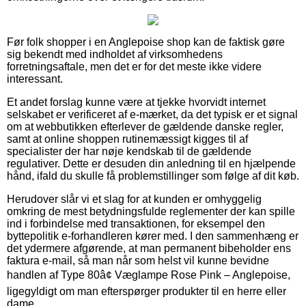
Før folk shopper i en Anglepoise shop kan de faktisk gøre
sig bekendt med indholdet af virksomhedens
forretningsaftale, men det er for det meste ikke videre
interessant.
Et andet forslag kunne være at tjekke hvorvidt internet
selskabet er verificeret af e-mærket, da det typisk er et signal
om at webbutikken efterlever de gældende danske regler,
samt at online shoppen rutinemæssigt kigges til af
specialister der har nøje kendskab til de gældende
regulativer. Dette er desuden din anledning til en hjælpende
hånd, ifald du skulle få problemstillinger som følge af dit køb.
Herudover slår vi et slag for at kunden er omhyggelig
omkring de mest betydningsfulde reglementer der kan spille
ind i forbindelse med transaktionen, for eksempel den
byttepolitik e-forhandleren kører med. I den sammenhæng er
det ydermere afgørende, at man permanent bibeholder ens
faktura e-mail, så man når som helst vil kunne bevidne
handlen af Type 80â¢ Væglampe Rose Pink – Anglepoise,
ligegyldigt om man efterspørger produkter til en herre eller
dame.