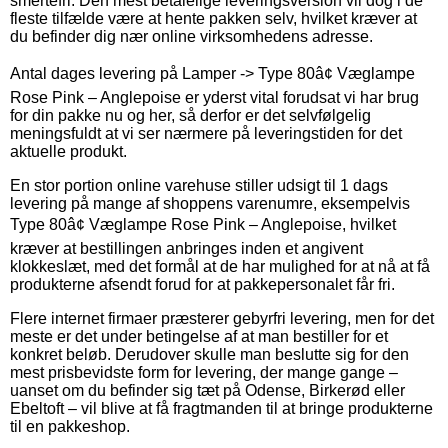
smertefri. Den mest betalelige leveringsversion vil dog i de
fleste tilfælde være at hente pakken selv, hvilket kræver at
du befinder dig nær online virksomhedens adresse.
Antal dages levering på Lamper -> Type 80â¢ Væglampe
Rose Pink – Anglepoise er yderst vital forudsat vi har brug
for din pakke nu og her, så derfor er det selvfølgelig
meningsfuldt at vi ser nærmere på leveringstiden for det
aktuelle produkt.
En stor portion online varehuse stiller udsigt til 1 dags
levering på mange af shoppens varenumre, eksempelvis
Type 80â¢ Væglampe Rose Pink – Anglepoise, hvilket
kræver at bestillingen anbringes inden et angivent
klokkeslæt, med det formål at de har mulighed for at nå at få
produkterne afsendt forud for at pakkepersonalet får fri.
Flere internet firmaer præsterer gebyrfri levering, men for det
meste er det under betingelse af at man bestiller for et
konkret beløb. Derudover skulle man beslutte sig for den
mest prisbevidste form for levering, der mange gange –
uanset om du befinder sig tæt på Odense, Birkerød eller
Ebeltoft – vil blive at få fragtmanden til at bringe produkterne
til en pakkeshop.