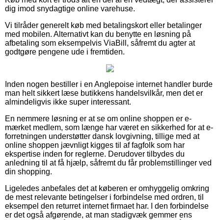
dig imod snydagtige online varehuse.
Vi tilråder generelt køb med betalingskort eller betalinger
med mobilen. Alternativt kan du benytte en løsning på
afbetaling som eksempelvis ViaBill, såfremt du agter at
godtgøre pengene ude i fremtiden.
Inden nogen bestiller i en Anglepoise internet handler burde
man helt sikkert læse butikkens handelsvilkår, men det er
almindeligvis ikke super interessant.
En nemmere løsning er at se om online shoppen er e-
mærket medlem, som længe har været en sikkerhed for at e-
forretningen understøtter dansk lovgivning, tillige med at
online shoppen jævnligt kigges til af fagfolk som har
ekspertise inden for reglerne. Derudover tilbydes du
anledning til at få hjælp, såfremt du får problemstillinger ved
din shopping.
Ligeledes anbefales det at køberen er omhyggelig omkring
de mest relevante betingelser i forbindelse med ordren, til
eksempel den returret internet firmaet har. I den forbindelse
er det også afgørende, at man stadigvæk gemmer ens