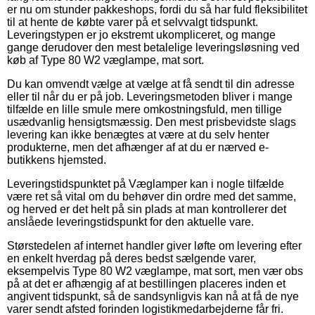
er nu om stunder pakkeshops, fordi du så har fuld fleksibilitet
til at hente de købte varer på et selvvalgt tidspunkt.
Leveringstypen er jo ekstremt ukompliceret, og mange
gange derudover den mest betalelige leveringsløsning ved
køb af Type 80 W2 væglampe, mat sort.
Du kan omvendt vælge at vælge at få sendt til din adresse
eller til når du er på job. Leveringsmetoden bliver i mange
tilfælde en lille smule mere omkostningsfuld, men tillige
usædvanlig hensigtsmæssig. Den mest prisbevidste slags
levering kan ikke benægtes at være at du selv henter
produkterne, men det afhænger af at du er nærved e-
butikkens hjemsted.
Leveringstidspunktet på Væglamper kan i nogle tilfælde
være ret så vital om du behøver din ordre med det samme,
og herved er det helt på sin plads at man kontrollerer det
anslåede leveringstidspunkt for den aktuelle vare.
Størstedelen af internet handler giver løfte om levering efter
en enkelt hverdag på deres bedst sælgende varer,
eksempelvis Type 80 W2 væglampe, mat sort, men vær obs
på at det er afhængig af at bestillingen placeres inden et
angivent tidspunkt, så de sandsynligvis kan nå at få de nye
varer sendt afsted forinden logistikmedarbejderne får fri.