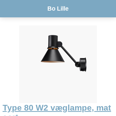
Bo Lille
Type 80 W2 væglampe, mat