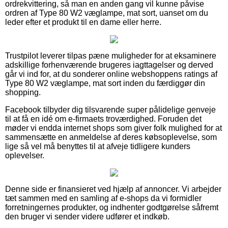
ordrekvittering, så man en anden gang vil kunne påvise
ordren af Type 80 W2 væglampe, mat sort, uanset om du
leder efter et produkt til en dame eller herre.
Trustpilot leverer tilpas pæne muligheder for at eksaminere
adskillige forhenværende brugeres iagttagelser og derved
går vi ind for, at du sonderer online webshoppens ratings af
Type 80 W2 væglampe, mat sort inden du færdiggør din
shopping.
Facebook tilbyder dig tilsvarende super pålidelige genveje
til at få en idé om e-firmaets troværdighed. Foruden det
møder vi endda internet shops som giver folk mulighed for at
sammensætte en anmeldelse af deres købsoplevelse, som
lige så vel må benyttes til at afveje tidligere kunders
oplevelser.
Denne side er finansieret ved hjælp af annoncer. Vi arbejder
tæt sammen med en samling af e-shops da vi formidler
forretningernes produkter, og indhenter godtgørelse såfremt
den bruger vi sender videre udfører et indkøb.