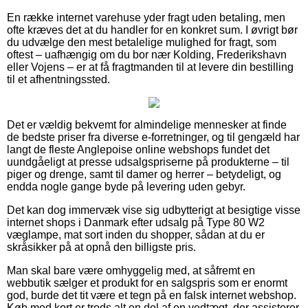
En række internet varehuse yder fragt uden betaling, men
ofte kræves det at du handler for en konkret sum. I øvrigt bør
du udvælge den mest betalelige mulighed for fragt, som
oftest – uafhængig om du bor nær Kolding, Frederikshavn
eller Vojens – er at få fragtmanden til at levere din bestilling
til et afhentningssted.
Det er vældig bekvemt for almindelige mennesker at finde
de bedste priser fra diverse e-forretninger, og til gengæld har
langt de fleste Anglepoise online webshops fundet det
uundgåeligt at presse udsalgspriserne på produkterne – til
piger og drenge, samt til damer og herrer – betydeligt, og
endda nogle gange byde på levering uden gebyr.
Det kan dog immervæk vise sig udbytterigt at besigtige visse
internet shops i Danmark efter udsalg på Type 80 W2
væglampe, mat sort inden du shopper, sådan at du er
skråsikker på at opnå den billigste pris.
Man skal bare være omhyggelig med, at såfremt en
webbutik sælger et produkt for en salgspris som er enormt
god, burde det tit være et tegn på en falsk internet webshop.
Køb med kort er trods alt en del af en vedtægt, der assisterer