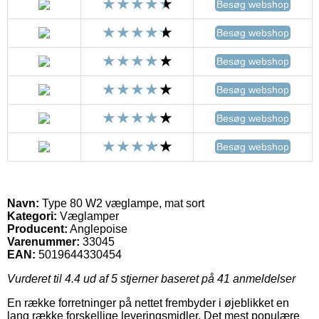
Besøg webshop
Besøg webshop
Besøg webshop
Besøg webshop
Besøg webshop
Besøg webshop
Navn:
Type 80 W2 væglampe, mat sort
Kategori:
Væglamper
Producent:
Anglepoise
Varenummer:
33045
EAN:
5019644330454
Vurderet til
4.4
ud af 5 stjerner baseret på
41
anmeldelser
En række forretninger på nettet frembyder i øjeblikket en
lang række forskellige leveringsmidler. Det mest populære