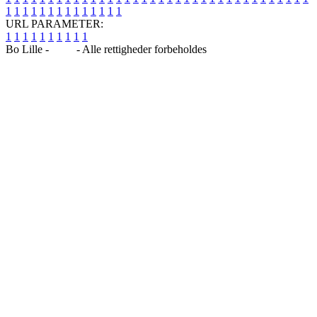
1
1
1
1
1
1
1
1
1
1
1
1
1
1
URL PARAMETER:
1
1
1
1
1
1
1
1
1
1
Bo Lille -
Blog
- Alle rettigheder forbeholdes