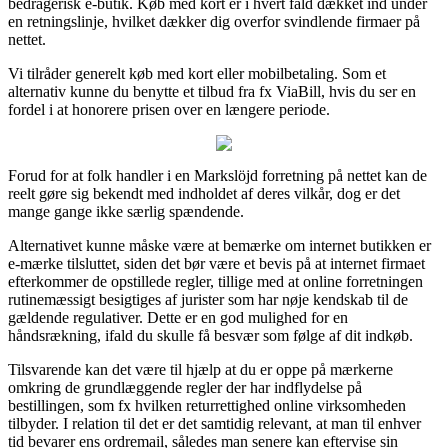
bedragerisk e-butik. Køb med kort er i hvert fald dækket ind under
en retningslinje, hvilket dækker dig overfor svindlende firmaer på
nettet.
Vi tilråder generelt køb med kort eller mobilbetaling. Som et
alternativ kunne du benytte et tilbud fra fx ViaBill, hvis du ser en
fordel i at honorere prisen over en længere periode.
Forud for at folk handler i en Markslöjd forretning på nettet kan de
reelt gøre sig bekendt med indholdet af deres vilkår, dog er det
mange gange ikke særlig spændende.
Alternativet kunne måske være at bemærke om internet butikken er
e-mærke tilsluttet, siden det bør være et bevis på at internet firmaet
efterkommer de opstillede regler, tillige med at online forretningen
rutinemæssigt besigtiges af jurister som har nøje kendskab til de
gældende regulativer. Dette er en god mulighed for en
håndsrækning, ifald du skulle få besvær som følge af dit indkøb.
Tilsvarende kan det være til hjælp at du er oppe på mærkerne
omkring de grundlæggende regler der har indflydelse på
bestillingen, som fx hvilken returrettighed online virksomheden
tilbyder. I relation til det er det samtidig relevant, at man til enhver
tid bevarer ens ordremail, således man senere kan eftervise sin