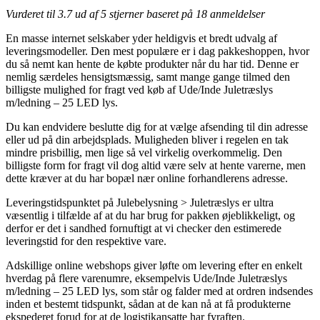
Vurderet til
3.7
ud af 5 stjerner baseret på
18
anmeldelser
En masse internet selskaber yder heldigvis et bredt udvalg af
leveringsmodeller. Den mest populære er i dag pakkeshoppen, hvor
du så nemt kan hente de købte produkter når du har tid. Denne er
nemlig særdeles hensigtsmæssig, samt mange gange tilmed den
billigste mulighed for fragt ved køb af Ude/Inde Juletræslys
m/ledning – 25 LED lys.
Du kan endvidere beslutte dig for at vælge afsending til din adresse
eller ud på din arbejdsplads. Muligheden bliver i regelen en tak
mindre prisbillig, men lige så vel virkelig overkommelig. Den
billigste form for fragt vil dog altid være selv at hente varerne, men
dette kræver at du har bopæl nær online forhandlerens adresse.
Leveringstidspunktet på Julebelysning > Juletræslys er ultra
væsentlig i tilfælde af at du har brug for pakken øjeblikkeligt, og
derfor er det i sandhed fornuftigt at vi checker den estimerede
leveringstid for den respektive vare.
Adskillige online webshops giver løfte om levering efter en enkelt
hverdag på flere varenumre, eksempelvis Ude/Inde Juletræslys
m/ledning – 25 LED lys, som står og falder med at ordren indsendes
inden et bestemt tidspunkt, sådan at de kan nå at få produkterne
ekspederet forud for at de logistikansatte har fyraften.