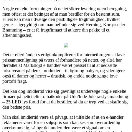
Nogle enkelte forretninger på nettet sikrer levering uden beregning,
men oftest er det betinget af at man bestiller for en bestemt sum.
Ellers kan man udvælge den prisbilligste fragtmulighed, hvilket
gerne – ligegyldigt om man befinder sig ved Herning, Korsør eller
Bramming – er at få fragtfirmaet til at køre din pakke til et
afhentningssted.
Det er efterhånden særligt ukompliceret for internetbrugere at lave
prissammenligning på tværs af forhandlere på nettet, og altså har
flertallet af Markslöjd e-handler været presset til at at nedsætte
prisniveauet på deres produkter – til børn og babyer, og yderligere
også til damer og herrer – drastisk, og endda nogle gange love
portofri fragt.
Det kan dog imidlertid vise sig gavnligt at undersøge nogle enkelte
firmaer på nettet efter rabatkoder på Ude/Inde Juletræslys m/ledning
– 25 LED lys forud for at du bestiller, så du er tryg ved at skaffe sig
den bedste pris.
Man skal imidlertid være så påvagt, at i tilfælde af at en e-handler
reklamerer varer for en salgspris som kan ses som overordentlig
overkommelig, så bør det undertiden være et signal om en