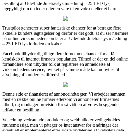
bestilling af Ude/Inde Juletræslys m/ledning – 25 LED lys,
ligegyldigt om du leder efter en vare til en voksen eller et barn.
Trustpilot genererer super fantastiske chancer for at betragte flere
aktuelle kunders iagttagelser og derfor er det godt, at du ser nærmere
på online virksomhedens omtaler af Ude/Inde Juletræslys m/ledning
– 25 LED lys forinden du køber.
Facebook tilbyder dig tillige flere fornemme chancer for at få
kendskab til internet firmaets popularitet. Tilmed er der en del online
forhandlere som tilbyder folk at registrere en anmeldelse af
virksomhedens service, hvilket på samme måde kan udnyttes til
afvejning af kundernes tilfredshed.
Denne side er finansieret af annonceindtægter. Vi arbejder sammen
med en række online firmaer eftersom vi annoncerer firmaernes
tilbud, og modtager provision for så vidt en af vores besøgende
udfører en bestilling.
Vejledning vedrørende produkter og webbutikker vedligeholdes
rutinemæssigt, men vi påtager os intet ansvar for ændringer der
eventuelt er implementeret efter sidste opdatering af websitets data.