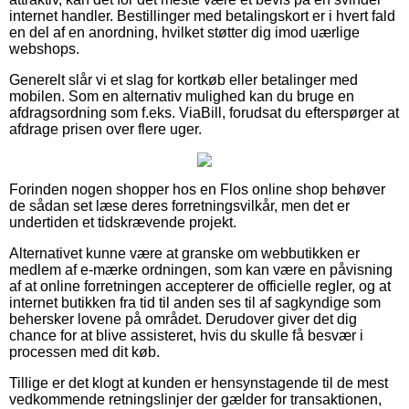
internet handler. Bestillinger med betalingskort er i hvert fald
en del af en anordning, hvilket støtter dig imod uærlige
webshops.
Generelt slår vi et slag for kortkøb eller betalinger med
mobilen. Som en alternativ mulighed kan du bruge en
afdragsordning som f.eks. ViaBill, forudsat du efterspørger at
afdrage prisen over flere uger.
Forinden nogen shopper hos en Flos online shop behøver
de sådan set læse deres forretningsvilkår, men det er
undertiden et tidskrævende projekt.
Alternativet kunne være at granske om webbutikken er
medlem af e-mærke ordningen, som kan være en påvisning
af at online forretningen accepterer de officielle regler, og at
internet butikken fra tid til anden ses til af sagkyndige som
behersker lovene på området. Derudover giver det dig
chance for at blive assisteret, hvis du skulle få besvær i
processen med dit køb.
Tillige er det klogt at kunden er hensynstagende til de mest
vedkommende retningslinjer der gælder for transaktionen,