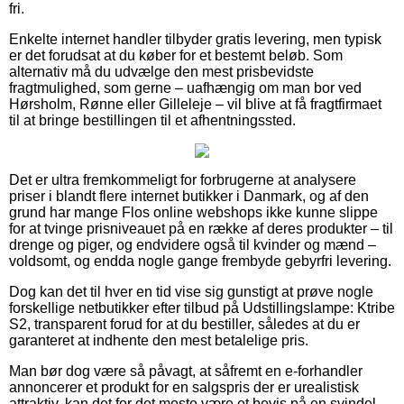
fri.
Enkelte internet handler tilbyder gratis levering, men typisk
er det forudsat at du køber for et bestemt beløb. Som
alternativ må du udvælge den mest prisbevidste
fragtmulighed, som gerne – uafhængig om man bor ved
Hørsholm, Rønne eller Gilleleje – vil blive at få fragtfirmaet
til at bringe bestillingen til et afhentningssted.
Det er ultra fremkommeligt for forbrugerne at analysere
priser i blandt flere internet butikker i Danmark, og af den
grund har mange Flos online webshops ikke kunne slippe
for at tvinge prisniveauet på en række af deres produkter – til
drenge og piger, og endvidere også til kvinder og mænd –
voldsomt, og endda nogle gange frembyde gebyrfri levering.
Dog kan det til hver en tid vise sig gunstigt at prøve nogle
forskellige netbutikker efter tilbud på Udstillingslampe: Ktribe
S2, transparent forud for at du bestiller, således at du er
garanteret at indhente den mest betalelige pris.
Man bør dog være så påvagt, at såfremt en e-forhandler
annoncerer et produkt for en salgspris der er urealistisk
attraktiv, kan det for det meste være et bevis på en svindel