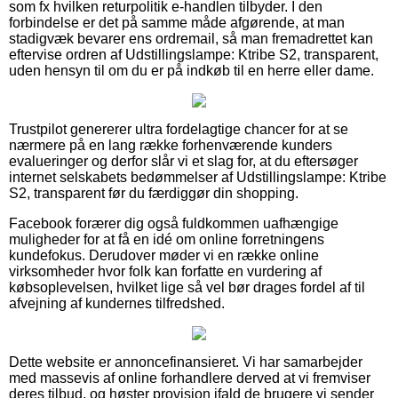
som fx hvilken returpolitik e-handlen tilbyder. I den
forbindelse er det på samme måde afgørende, at man
stadigvæk bevarer ens ordremail, så man fremadrettet kan
eftervise ordren af Udstillingslampe: Ktribe S2, transparent,
uden hensyn til om du er på indkøb til en herre eller dame.
Trustpilot genererer ultra fordelagtige chancer for at se
nærmere på en lang række forhenværende kunders
evalueringer og derfor slår vi et slag for, at du eftersøger
internet selskabets bedømmelser af Udstillingslampe: Ktribe
S2, transparent før du færdiggør din shopping.
Facebook forærer dig også fuldkommen uafhængige
muligheder for at få en idé om online forretningens
kundefokus. Derudover møder vi en række online
virksomheder hvor folk kan forfatte en vurdering af
købsoplevelsen, hvilket lige så vel bør drages fordel af til
afvejning af kundernes tilfredshed.
Dette website er annoncefinansieret. Vi har samarbejder
med massevis af online forhandlere derved at vi fremviser
deres tilbud, og høster provision ifald de brugere vi sender