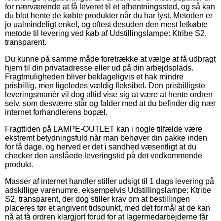
for nærværende at få leveret til et afhentningssted, og så kan
du blot hente de købte produkter når du har lyst. Metoden er
jo ualmindeligt enkel, og oftest desuden den mest letkøbte
metode til levering ved køb af Udstillingslampe: Ktribe S2,
transparent.
Du kunne på samme måde foretrække at vælge at få udbragt
hjem til din privatadresse eller ud på din arbejdsplads.
Fragtmuligheden bliver beklageligvis et hak mindre
prisbillig, men ligeledes vældig fleksibel. Den prisbilligste
leveringsmanér vil dog altid vise sig at være at hente ordren
selv, som desværre står og falder med at du befinder dig nær
internet forhandlerens bopæl.
Fragttiden på LAMPE-OUTLET kan i nogle tilfælde være
ekstremt betydningsfuld når man behøver din pakke inden
for få dage, og herved er det i sandhed væsentligt at du
checker den anslåede leveringstid på det vedkommende
produkt.
Masser af internet handler stiller udsigt til 1 dags levering på
adskillige varenumre, eksempelvis Udstillingslampe: Ktribe
S2, transparent, der dog stiller krav om at bestillingen
placeres før et angivent tidspunkt, med det formål at de kan
nå at få ordren klargjort forud for at lagermedarbejderne får