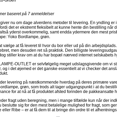
ko-Groen
rner baseret på
7
anmeldelser
 giver nu om dage alverdens metoder til levering. En yndling er i 
ordi det er ekstremt fleksibelt at kunne hente din bestilling når d
altså yderst overkommelig, samt endda ydermere den mest prisb
ampe: Yoko Bordlampe, grøn.
at vælge at få leveret til hvor du bor eller ud på din arbejdsplad
bret, men desuden ret så praktisk. Den billigste leveringsudgav
 dog stiller krav om at du har bopæl nærved internet selskabets 
 LAMPE-OUTLET er selvfølgelig meget udslagsgivende om vi stå
, og i det øjemed er det ganske essentielt at vi checker det ans
dukt.
 yder levering på næstkommende hverdag på deres primære var
rdlampe, grøn, som trods alt tager udgangspunkt i at du bestille
hance for at nå at få produktet afsted forinden de pakkeansatte ho
yder fragt uden beregning, men i mange tilfælde kun når der indk
beslutte sig for den mest betalelige mulighed for fragt, som g
 eller Ribe – er at få dem til at bringe din ordre til et afhentning