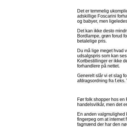
Det er temmelig ukomplic
adskillige Foscarini forh
og babyer, men ligeledes 
Det kan ikke desto mindre
Bordlampe, grøn forud fo
betalelige pris.
Du må lige meget hvad væ
udsalgspris som kan ses 
Kortbestillinger er ikke 
forhandlere på nettet.
Generelt slår vi et slag 
afdragsordning fra f.eks.
Før folk shopper hos en 
handelsvilkår, men det er
En anden valgmulighed k
fingerpeg om at internet f
fagmænd der har den nødv