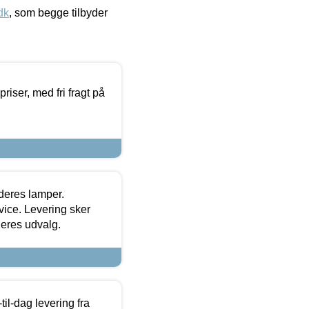
dk
, som begge tilbyder
priser, med fri fragt på
 deres lamper.
ice. Levering sker
deres udvalg.
l-dag levering fra