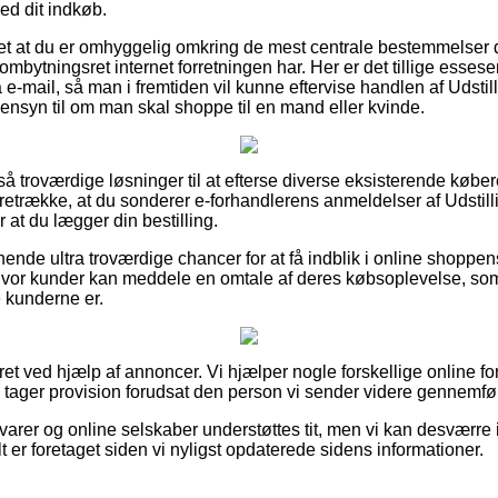
d dit indkøb.
et at du er omhyggelig omkring de mest centrale bestemmelser d
ombytningsret internet forretningen har. Her er det tillige essese
 e-mail, så man i fremtiden vil kunne eftervise handlen af Udsti
nsyn til om man skal shoppe til en mand eller kvinde.
et så troværdige løsninger til at efterse diverse eksisterende køb
foretrække, at du sonderer e-forhandlerens anmeldelser af Udsti
 at du lægger din bestilling.
ende ultra troværdige chancer for at få indblik i online shoppen
vor kunder kan meddele en omtale af deres købsoplevelse, som t
e kunderne er.
ret ved hjælp af annoncer. Vi hjælper nogle forskellige online fo
g tager provision forudsat den person vi sender videre gennemfø
arer og online selskaber understøttes tit, men vi kan desværre
t er foretaget siden vi nyligst opdaterede sidens informationer.