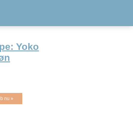
mpe: Yoko
øn
b nu »