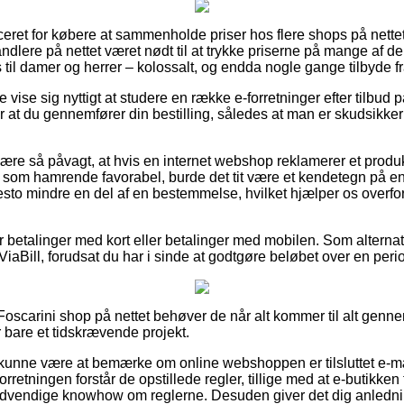
eret for købere at sammenholde priser hos flere shops på nettet
andlere på nettet været nødt til at trykke priserne på mange af de
til damer og herrer – kolossalt, og endda nogle gange tilbyde fr
 vise sig nyttigt at studere en række e-forretninger efter tilbud
r at du gennemfører din bestilling, således at man er skudsikke
re så påvagt, at hvis en internet webshop reklamerer et produkt 
som hamrende favorabel, burde det tit være et kendetegn på en 
desto mindre en del af en bestemmelse, hvilket hjælper os overf
for betalinger med kort eller betalinger med mobilen. Som alterna
 ViaBill, forudsat du har i sinde at godtgøre beløbet over en peri
Foscarini shop på nettet behøver de når alt kommer til alt gen
 bare et tidskrævende projekt.
unne være at bemærke om online webshoppen er tilsluttet e-mærk
orretningen forstår de opstillede regler, tillige med at e-butikken t
endige knowhow om reglerne. Desuden giver det dig anledning ti