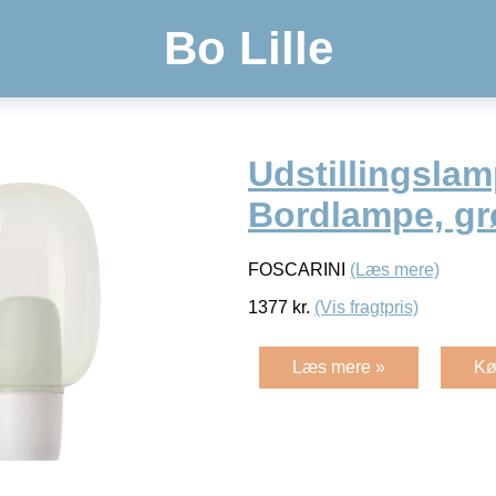
Bo Lille
Udstillingsla
Bordlampe, gr
FOSCARINI
(Læs mere)
1377
kr.
(Vis fragtpris)
Læs mere »
Kø