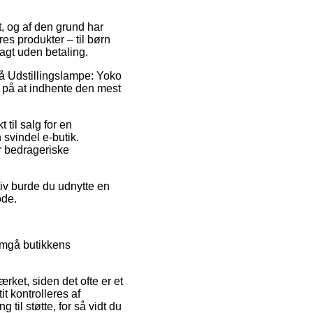
, og af den grund har
res produkter – til børn
agt uden betaling.
 på Udstillingslampe: Yoko
r på at indhente den mest
til salg for en
svindel e-butik.
or bedrageriske
tiv burde du udnytte en
ode.
nemgå butikkens
et, siden det ofte er et
it kontrolleres af
l støtte, for så vidt du