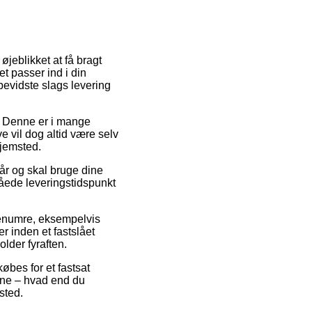
øjeblikket at få bragt
et passer ind i din
evidste slags levering
s. Denne er i mange
e vil dog altid være selv
hjemsted.
r og skal bruge dine
låede leveringstidspunkt
enumre, eksempelvis
r inden et fastslået
lder fyraften.
øbes for et fastsat
erne – hvad end du
ssted.