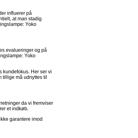
er influerer på
ntielt, at man stadig
llingslampe: Yoko
eres evalueringer og på
llingslampe: Yoko
s kundefokus. Her ser vi
illige må udnyttes til
rretninger da vi fremviser
rer et indkøb.
 ikke garantere imod