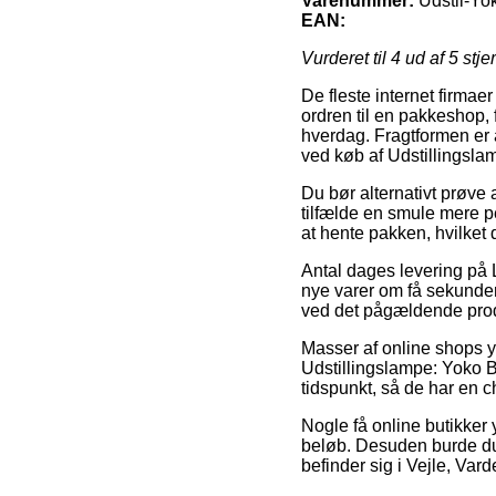
Varenummer:
Udstil-Yo
EAN:
Vurderet til
4
ud af 5 stje
De fleste internet firmaer
ordren til en pakkeshop, f
hverdag. Fragtformen er 
ved køb af Udstillingsl
Du bør alternativt prøve 
tilfælde en smule mere pe
at hente pakken, hvilket
Antal dages levering på
nye varer om få sekunder
ved det pågældende pro
Masser af online shops
Udstillingslampe: Yoko Bo
tidspunkt, så de har en c
Nogle få online butikker 
beløb. Desuden burde du 
befinder sig i Vejle, Varde