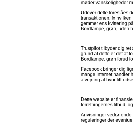
møder vanskeligheder me
Udover dette foreslåes d
transaktionen, fx hvilken 
gemmer ens kvittering på
Bordlampe, grøn, uden he
Trustpilot tilbyder dig r
grund af dette er det at 
Bordlampe, grøn forud for
Facebook bringer dig lign
mange internet handler h
afvejning af hvor tilfreds
Dette website er finansie
forretningernes tilbud, o
Anvisninger vedrørende v
reguleringer der eventuel