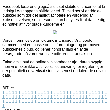
Facebook forærer dig også stort set stabile chancer for at få
indsigt i e-shoppens pålidelighed. Tilmed ser vi endda e-
butikker som gør det muligt at notere en vurdering af
købsoplevelsen, som desuden kan benyttes til at danne dig
et indtryk af hvor glade kunderne er.
Vores hjemmeside er reklamefinansieret. Vi arbejder
sammen med en masse online forretninger og promoverer
butikkernes tilbud, og tjener honorar ifald en af de
besøgende på vores website udfører en transaktion.
Fakta om tilbud og online virksomheder ajourføres hyppigt,
men vi ønsker ikke at blive stillet ansvarlig for reguleringer
der potentielt er iværksat siden vi senest opdaterede de viste
data.
BITLY:
1
1
1
1
1
1
1
1
1
1
1
1
1
1
1
1
1
1
1
1
1
1
1
1
1
1
1
1
1
1
1
1
1
1
1
1
1
1
1
1
1
1
1
1
1
1
1
1
1
1
1
1
1
1
1
1
1
1
1
1
1
1
1
1
1
1
1
1
1
1
1
1
1
1
1
1
1
1
1
1
1
1
1
1
1
1
1
1
1
1
1
1
1
1
1
1
1
1
1
1