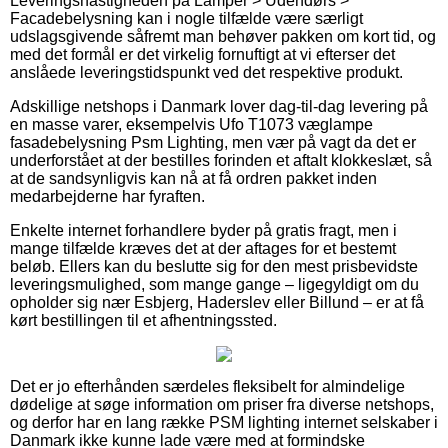
Leveringshastigheden på Lamper > Udendørs >
Facadebelysning kan i nogle tilfælde være særligt
udslagsgivende såfremt man behøver pakken om kort tid, og
med det formål er det virkelig fornuftigt at vi efterser det
anslåede leveringstidspunkt ved det respektive produkt.
Adskillige netshops i Danmark lover dag-til-dag levering på
en masse varer, eksempelvis Ufo T1073 væglampe
fasadebelysning Psm Lighting, men vær på vagt da det er
underforstået at der bestilles forinden et aftalt klokkeslæt, så
at de sandsynligvis kan nå at få ordren pakket inden
medarbejderne har fyraften.
Enkelte internet forhandlere byder på gratis fragt, men i
mange tilfælde kræves det at der aftages for et bestemt
beløb. Ellers kan du beslutte sig for den mest prisbevidste
leveringsmulighed, som mange gange – ligegyldigt om du
opholder sig nær Esbjerg, Haderslev eller Billund – er at få
kørt bestillingen til et afhentningssted.
Det er jo efterhånden særdeles fleksibelt for almindelige
dødelige at søge information om priser fra diverse netshops,
og derfor har en lang række PSM lighting internet selskaber i
Danmark ikke kunne lade være med at formindske