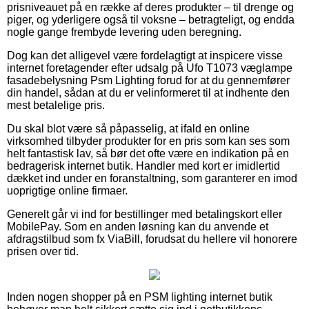
prisniveauet på en række af deres produkter – til drenge og
piger, og yderligere også til voksne – betragteligt, og endda
nogle gange frembyde levering uden beregning.
Dog kan det alligevel være fordelagtigt at inspicere visse
internet foretagender efter udsalg på Ufo T1073 væglampe
fasadebelysning Psm Lighting forud for at du gennemfører
din handel, sådan at du er velinformeret til at indhente den
mest betalelige pris.
Du skal blot være så påpasselig, at ifald en online
virksomhed tilbyder produkter for en pris som kan ses som
helt fantastisk lav, så bør det ofte være en indikation på en
bedragerisk internet butik. Handler med kort er imidlertid
dækket ind under en foranstaltning, som garanterer en imod
uoprigtige online firmaer.
Generelt går vi ind for bestillinger med betalingskort eller
MobilePay. Som en anden løsning kan du anvende et
afdragstilbud som fx ViaBill, forudsat du hellere vil honorere
prisen over tid.
Inden nogen shopper på en PSM lighting internet butik