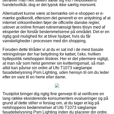
behøver man helt sikkert sætte sig ind i netbutikkens
handelsvilkår, dog er det typisk ikke særlig morsomt.
Alternativet kunne være at bemærke om e-shoppen er e-
mærke godkendt, eftersom det generelt er en antydning af at
internet virksomheden føjer de officielle danske regler,
udover at online firmaet rutinemæssigt føres tilsyn med af
eksperter der forstår bestemmelserne på området. Det er en
rigtig god mulighed for at blive hjulpet, hvis du får
vanskeligheder i processen med din shopping.
Foruden dette tilråder vi at du er sat ind i de mest basale
retningslinjer der har betydning for købet, f.eks. hvilken
byttepolitik netshoppen tilsikrer. Her er det ydermere vigtigt,
at man når som helst gemmer sin kvitteringsmail, så man
altid kan påvise sin ordre af Ufo T1073 væglampe
fasadebelysning Psm Lighting, uden hensyn til om du leder
efter en vare til en herre eller dame.
Trustpilot bringer dig rigtig fine genveje til at verificere en
lang række eksisterende konsumenters evalueringer og på
grund af dette stiller vi forslag om, at du tager et kig på
netshoppens bedømmelser af Ufo T1073 væglampe
fasadebelysning Psm Lighting inden du placerer din ordre.