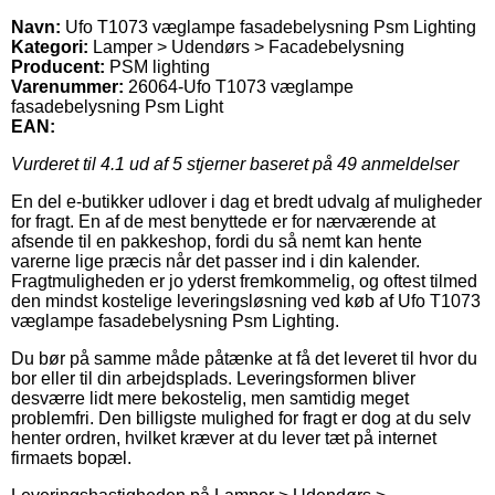
Navn:
Ufo T1073 væglampe fasadebelysning Psm Lighting
Kategori:
Lamper > Udendørs > Facadebelysning
Producent:
PSM lighting
Varenummer:
26064-Ufo T1073 væglampe
fasadebelysning Psm Light
EAN:
Vurderet til
4.1
ud af 5 stjerner baseret på
49
anmeldelser
En del e-butikker udlover i dag et bredt udvalg af muligheder
for fragt. En af de mest benyttede er for nærværende at
afsende til en pakkeshop, fordi du så nemt kan hente
varerne lige præcis når det passer ind i din kalender.
Fragtmuligheden er jo yderst fremkommelig, og oftest tilmed
den mindst kostelige leveringsløsning ved køb af Ufo T1073
væglampe fasadebelysning Psm Lighting.
Du bør på samme måde påtænke at få det leveret til hvor du
bor eller til din arbejdsplads. Leveringsformen bliver
desværre lidt mere bekostelig, men samtidig meget
problemfri. Den billigste mulighed for fragt er dog at du selv
henter ordren, hvilket kræver at du lever tæt på internet
firmaets bopæl.