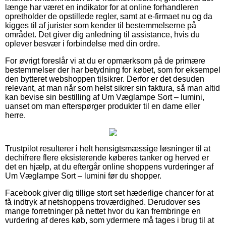
længe har været en indikator for at online forhandleren
opretholder de opstillede regler, samt at e-firmaet nu og da
kigges til af jurister som kender til bestemmelserne på
området. Det giver dig anledning til assistance, hvis du
oplever besvær i forbindelse med din ordre.
For øvrigt foreslår vi at du er opmærksom på de primære
bestemmelser der har betydning for købet, som for eksempel
den bytteret webshoppen tilsikrer. Derfor er det desuden
relevant, at man når som helst sikrer sin faktura, så man altid
kan bevise sin bestilling af Um Væglampe Sort – lumini,
uanset om man efterspørger produkter til en dame eller
herre.
Trustpilot resulterer i helt hensigtsmæssige løsninger til at
dechifrere flere eksisterende køberes tanker og herved er
det en hjælp, at du eftergår online shoppens vurderinger af
Um Væglampe Sort – lumini før du shopper.
Facebook giver dig tillige stort set hæderlige chancer for at
få indtryk af netshoppens troværdighed. Derudover ses
mange forretninger på nettet hvor du kan frembringe en
vurdering af deres køb, som ydermere må tages i brug til at