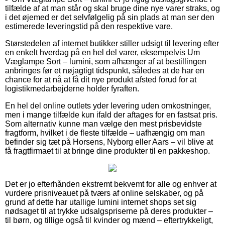
tilfælde af at man står og skal bruge dine nye varer straks, og
i det øjemed er det selvfølgelig på sin plads at man ser den
estimerede leveringstid på den respektive vare.
Størstedelen af internet butikker stiller udsigt til levering efter
en enkelt hverdag på en hel del varer, eksempelvis Um
Væglampe Sort – lumini, som afhænger af at bestillingen
anbringes før et nøjagtigt tidspunkt, således at de har en
chance for at nå at få dit nye produkt afsted forud for at
logistikmedarbejderne holder fyraften.
En hel del online outlets yder levering uden omkostninger,
men i mange tilfælde kun ifald der aftages for en fastsat pris.
Som alternativ kunne man vælge den mest prisbevidste
fragtform, hvilket i de fleste tilfælde – uafhængig om man
befinder sig tæt på Horsens, Nyborg eller Aars – vil blive at
få fragtfirmaet til at bringe dine produkter til en pakkeshop.
Det er jo efterhånden ekstremt bekvemt for alle og enhver at
vurdere prisniveauet på tværs af online selskaber, og på
grund af dette har utallige lumini internet shops set sig
nødsaget til at trykke udsalgspriserne på deres produkter –
til børn, og tillige også til kvinder og mænd – eftertrykkeligt,