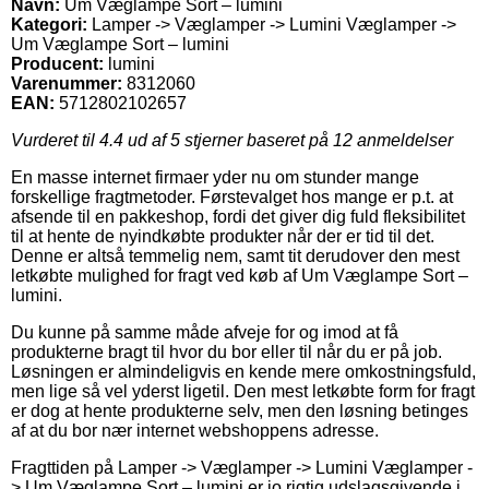
Navn:
Um Væglampe Sort – lumini
Kategori:
Lamper -> Væglamper -> Lumini Væglamper ->
Um Væglampe Sort – lumini
Producent:
lumini
Varenummer:
8312060
EAN:
5712802102657
Vurderet til
4.4
ud af 5 stjerner baseret på
12
anmeldelser
En masse internet firmaer yder nu om stunder mange
forskellige fragtmetoder. Førstevalget hos mange er p.t. at
afsende til en pakkeshop, fordi det giver dig fuld fleksibilitet
til at hente de nyindkøbte produkter når der er tid til det.
Denne er altså temmelig nem, samt tit derudover den mest
letkøbte mulighed for fragt ved køb af Um Væglampe Sort –
lumini.
Du kunne på samme måde afveje for og imod at få
produkterne bragt til hvor du bor eller til når du er på job.
Løsningen er almindeligvis en kende mere omkostningsfuld,
men lige så vel yderst ligetil. Den mest letkøbte form for fragt
er dog at hente produkterne selv, men den løsning betinges
af at du bor nær internet webshoppens adresse.
Fragttiden på Lamper -> Væglamper -> Lumini Væglamper -
> Um Væglampe Sort – lumini er jo rigtig udslagsgivende i