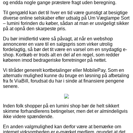
og endda nogle gange præstere fragt uden beregning.
Til gengæld kan det til hver en tid være gunstigt at besigtige
diverse online selskaber efter udsalg på Um Væglampe Sort
– lumini forinden du køber, sådan at man er usvigeligt sikker
på at opnå den skarpeste pris.
Du bør imidlertid være så påvagt, at når en webshop
annoncerer en vare til en salgspris som virker utrolig
fordelagtig, så bør det tit være en varsel om en snydagtig e-
shop. Kortkøb er trods alt en del af en regel, som redder
køberen imod bedrageriske forretninger på nettet.
Vi tilråder generelt kortbetalinger eller MobilePay. Som en
alternativ mulighed kunne du bruge en løsning på afbetaling
fra fx ViaBill, forudsat du har i sinde at finansiere pengene
senere.
Inden folk shopper på en lumini shop bør de helt sikkert
skimme forhandlerens betingelser, men det er almindeligvis
ikke videre spændende.
En anden valgmulighed kan derfor være at bemærke om
internet virksomheden er e-mærket medlem, grundet at det