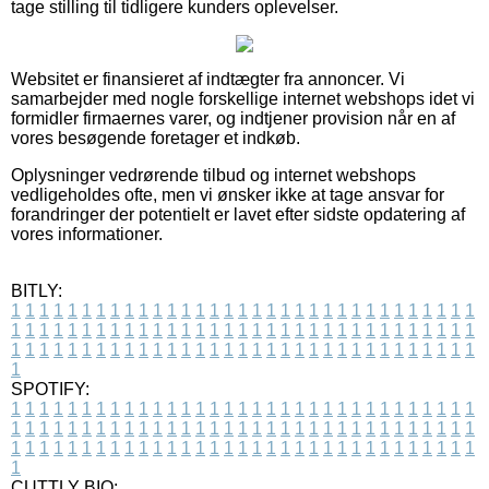
tage stilling til tidligere kunders oplevelser.
Websitet er finansieret af indtægter fra annoncer. Vi
samarbejder med nogle forskellige internet webshops idet vi
formidler firmaernes varer, og indtjener provision når en af
vores besøgende foretager et indkøb.
Oplysninger vedrørende tilbud og internet webshops
vedligeholdes ofte, men vi ønsker ikke at tage ansvar for
forandringer der potentielt er lavet efter sidste opdatering af
vores informationer.
BITLY:
1
1
1
1
1
1
1
1
1
1
1
1
1
1
1
1
1
1
1
1
1
1
1
1
1
1
1
1
1
1
1
1
1
1
1
1
1
1
1
1
1
1
1
1
1
1
1
1
1
1
1
1
1
1
1
1
1
1
1
1
1
1
1
1
1
1
1
1
1
1
1
1
1
1
1
1
1
1
1
1
1
1
1
1
1
1
1
1
1
1
1
1
1
1
1
1
1
1
1
1
SPOTIFY:
1
1
1
1
1
1
1
1
1
1
1
1
1
1
1
1
1
1
1
1
1
1
1
1
1
1
1
1
1
1
1
1
1
1
1
1
1
1
1
1
1
1
1
1
1
1
1
1
1
1
1
1
1
1
1
1
1
1
1
1
1
1
1
1
1
1
1
1
1
1
1
1
1
1
1
1
1
1
1
1
1
1
1
1
1
1
1
1
1
1
1
1
1
1
1
1
1
1
1
1
CUTTLY BIO: