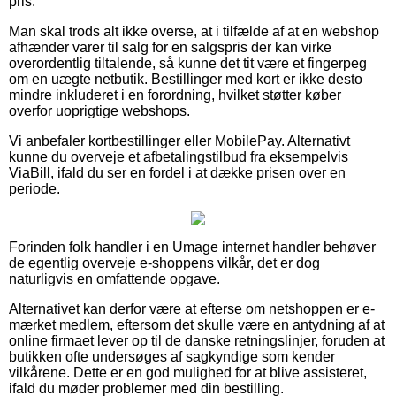
pris.
Man skal trods alt ikke overse, at i tilfælde af at en webshop
afhænder varer til salg for en salgspris der kan virke
overordentlig tiltalende, så kunne det tit være et fingerpeg
om en uægte netbutik. Bestillinger med kort er ikke desto
mindre inkluderet i en forordning, hvilket støtter køber
overfor uoprigtige webshops.
Vi anbefaler kortbestillinger eller MobilePay. Alternativt
kunne du overveje et afbetalingstilbud fra eksempelvis
ViaBill, ifald du ser en fordel i at dække prisen over en
periode.
Forinden folk handler i en Umage internet handler behøver
de egentlig overveje e-shoppens vilkår, det er dog
naturligvis en omfattende opgave.
Alternativet kan derfor være at efterse om netshoppen er e-
mærket medlem, eftersom det skulle være en antydning af at
online firmaet lever op til de danske retningslinjer, foruden at
butikken ofte undersøges af sagkyndige som kender
vilkårene. Dette er en god mulighed for at blive assisteret,
ifald du møder problemer med din bestilling.