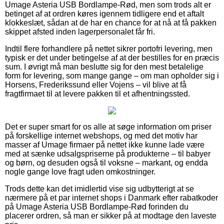
Umage Asteria USB Bordlampe-Rød, men som trods alt er
betinget af at ordren køres igennem tidligere end et aftalt
klokkeslæt, sådan at de har en chance for at nå at få pakken
skippet afsted inden lagerpersonalet får fri.
Indtil flere forhandlere på nettet sikrer portofri levering, men
typisk er det under betingelse af at der bestilles for en præcis
sum. I øvrigt må man beslutte sig for den mest betalelige
form for levering, som mange gange – om man opholder sig i
Horsens, Frederikssund eller Vojens – vil blive at få
fragtfirmaet til at levere pakken til et afhentningssted.
Det er super smart for os alle at søge information om priser
på forskellige internet webshops, og med det motiv har
masser af Umage firmaer på nettet ikke kunne lade være
med at sænke udsalgspriserne på produkterne – til babyer
og børn, og desuden også til voksne – markant, og endda
nogle gange love fragt uden omkostninger.
Trods dette kan det imidlertid vise sig udbytterigt at se
nærmere på et par internet shops i Danmark efter rabatkoder
på Umage Asteria USB Bordlampe-Rød forinden du
placerer ordren, så man er sikker på at modtage den laveste