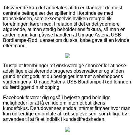
Tilsvarende kan det anbefales at du er klar over de mest
centrale betingelser der spiller ind i forbindelse med
transaktionen, som eksempelvis hvilken returpolitik
forretningen kører med. I relation til det er det ydermere
afgørende, at man stadig beholder ens faktura, så man en
anden gang kan påvise handlen af Umage Asteria USB
Bordlampe-Rød, uanset om du skal købe gave til en kvinde
eller mand.
Trustpilot frembringer ret ønskværdige chancer for at bese
adskillige eksisterende brugeres observationer og af den
grund er det godt, at du besigtiger internet webshoppens
vurderinger af Umage Asteria USB Bordlampe-Rød forinden
du færdiggør din shopping.
Facebook forærer dig også i højeste grad belejlige
muligheder for at få en idé om internet butikkens
kundefokus. Derudover ses endda internet firmaer hvor man
kan udfærdige en omtale af købsoplevelsen, som tillige bør
anvendes til at få et indblik i kundetilfredsheden.