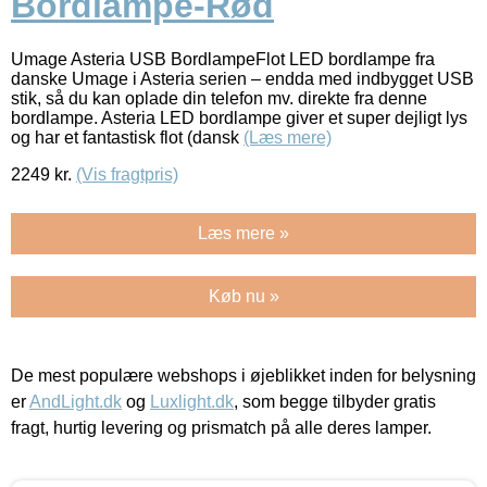
Bordlampe-Rød
Umage Asteria USB BordlampeFlot LED bordlampe fra
danske Umage i Asteria serien – endda med indbygget USB
stik, så du kan oplade din telefon mv. direkte fra denne
bordlampe. Asteria LED bordlampe giver et super dejligt lys
og har et fantastisk flot (dansk
(Læs mere)
2249
kr.
(Vis fragtpris)
Læs mere »
Køb nu »
De mest populære webshops i øjeblikket inden for belysning
er
AndLight.dk
og
Luxlight.dk
, som begge tilbyder gratis
fragt, hurtig levering og prismatch på alle deres lamper.