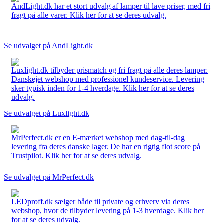
AndLight.dk har et stort udvalg af lamper til lave priser, med fri
fragt på alle varer. Klik her for at se deres udvalg.
Se udvalget på AndLight.dk
Luxlight.dk tilbyder prismatch og fri fragt på alle deres lamper.
Danskejet webshop med professionel kundeservice. Levering
sker typisk inden for 1-4 hverdage. Klik her for at se deres
udvalg.
Se udvalget på Luxlight.dk
MrPerfect.dk er en E-mærket webshop med dag-til-dag
levering fra deres danske lager. De har en rigtig flot score på
Trustpilot. Klik her for at se deres udvalg.
Se udvalget på MrPerfect.dk
LEDproff.dk sælger både til private og erhverv via deres
webshop, hvor de tilbyder levering på 1-3 hverdage. Klik her
for at se deres udvalg.