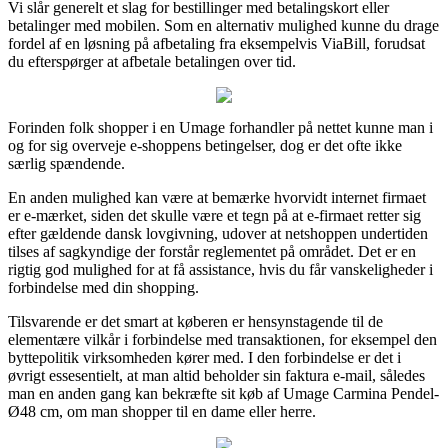
Vi slår generelt et slag for bestillinger med betalingskort eller
betalinger med mobilen. Som en alternativ mulighed kunne du drage
fordel af en løsning på afbetaling fra eksempelvis ViaBill, forudsat
du efterspørger at afbetale betalingen over tid.
Forinden folk shopper i en Umage forhandler på nettet kunne man i
og for sig overveje e-shoppens betingelser, dog er det ofte ikke
særlig spændende.
En anden mulighed kan være at bemærke hvorvidt internet firmaet
er e-mærket, siden det skulle være et tegn på at e-firmaet retter sig
efter gældende dansk lovgivning, udover at netshoppen undertiden
tilses af sagkyndige der forstår reglementet på området. Det er en
rigtig god mulighed for at få assistance, hvis du får vanskeligheder i
forbindelse med din shopping.
Tilsvarende er det smart at køberen er hensynstagende til de
elementære vilkår i forbindelse med transaktionen, for eksempel den
byttepolitik virksomheden kører med. I den forbindelse er det i
øvrigt essesentielt, at man altid beholder sin faktura e-mail, således
man en anden gang kan bekræfte sit køb af Umage Carmina Pendel-
Ø48 cm, om man shopper til en dame eller herre.