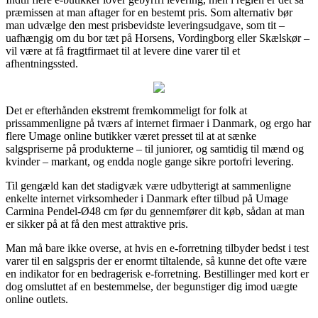
præmissen at man aftager for en bestemt pris. Som alternativ bør
man udvælge den mest prisbevidste leveringsudgave, som tit –
uafhængig om du bor tæt på Horsens, Vordingborg eller Skælskør –
vil være at få fragtfirmaet til at levere dine varer til et
afhentningssted.
Det er efterhånden ekstremt fremkommeligt for folk at
prissammenligne på tværs af internet firmaer i Danmark, og ergo har
flere Umage online butikker været presset til at at sænke
salgspriserne på produkterne – til juniorer, og samtidig til mænd og
kvinder – markant, og endda nogle gange sikre portofri levering.
Til gengæld kan det stadigvæk være udbytterigt at sammenligne
enkelte internet virksomheder i Danmark efter tilbud på Umage
Carmina Pendel-Ø48 cm før du gennemfører dit køb, sådan at man
er sikker på at få den mest attraktive pris.
Man må bare ikke overse, at hvis en e-forretning tilbyder bedst i test
varer til en salgspris der er enormt tiltalende, så kunne det ofte være
en indikator for en bedragerisk e-forretning. Bestillinger med kort er
dog omsluttet af en bestemmelse, der begunstiger dig imod uægte
online outlets.