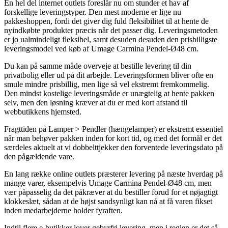
En hel del internet outlets foreslår nu om stunder et hav af
forskellige leveringstyper. Den mest moderne er lige nu
pakkeshoppen, fordi det giver dig fuld fleksibilitet til at hente de
nyindkøbte produkter præcis når det passer dig. Leveringsmetoden
er jo ualmindeligt fleksibel, samt desuden desuden den prisbilligste
leveringsmodel ved køb af Umage Carmina Pendel-Ø48 cm.
Du kan på samme måde overveje at bestille levering til din
privatbolig eller ud på dit arbejde. Leveringsformen bliver ofte en
smule mindre prisbillig, men lige så vel ekstremt fremkommelig.
Den mindst kostelige leveringsmåde er unægtelig at hente pakken
selv, men den løsning kræver at du er med kort afstand til
webbutikkens hjemsted.
Fragttiden på Lamper > Pendler (hængelamper) er ekstremt essentiel
når man behøver pakken inden for kort tid, og med det formål er det
særdeles aktuelt at vi dobbelttjekker den forventede leveringsdato på
den pågældende vare.
En lang række online outlets præsterer levering på næste hverdag på
mange varer, eksempelvis Umage Carmina Pendel-Ø48 cm, men
vær påpasselig da det påkræver at du bestiller forud for et nøjagtigt
klokkeslæt, sådan at de højst sandsynligt kan nå at få varen fikset
inden medarbejderne holder fyraften.
Indtil flere e-butikker lover gebyrfri levering, men i reglen er det så