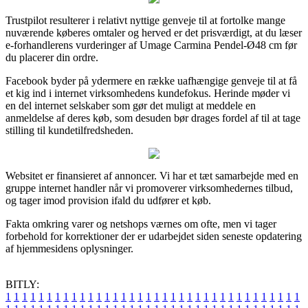
Trustpilot resulterer i relativt nyttige genveje til at fortolke mange
nuværende køberes omtaler og herved er det prisværdigt, at du læser
e-forhandlerens vurderinger af Umage Carmina Pendel-Ø48 cm før
du placerer din ordre.
Facebook byder på ydermere en række uafhængige genveje til at få
et kig ind i internet virksomhedens kundefokus. Herinde møder vi
en del internet selskaber som gør det muligt at meddele en
anmeldelse af deres køb, som desuden bør drages fordel af til at tage
stilling til kundetilfredsheden.
Websitet er finansieret af annoncer. Vi har et tæt samarbejde med en
gruppe internet handler når vi promoverer virksomhedernes tilbud,
og tager imod provision ifald du udfører et køb.
Fakta omkring varer og netshops værnes om ofte, men vi tager
forbehold for korrektioner der er udarbejdet siden seneste opdatering
af hjemmesidens oplysninger.
BITLY:
1
1
1
1
1
1
1
1
1
1
1
1
1
1
1
1
1
1
1
1
1
1
1
1
1
1
1
1
1
1
1
1
1
1
1
1