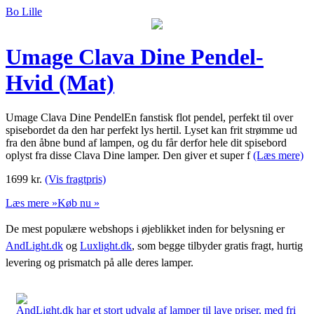
Bo Lille
Umage Clava Dine Pendel-
Hvid (Mat)
Umage Clava Dine PendelEn fanstisk flot pendel, perfekt til over
spisebordet da den har perfekt lys hertil. Lyset kan frit strømme ud
fra den åbne bund af lampen, og du får derfor hele dit spisebord
oplyst fra disse Clava Dine lamper. Den giver et super f
(Læs mere)
1699
kr.
(Vis fragtpris)
Læs mere »
Køb nu »
De mest populære webshops i øjeblikket inden for belysning er
AndLight.dk
og
Luxlight.dk
, som begge tilbyder gratis fragt, hurtig
levering og prismatch på alle deres lamper.
AndLight.dk har et stort udvalg af lamper til lave priser, med fri