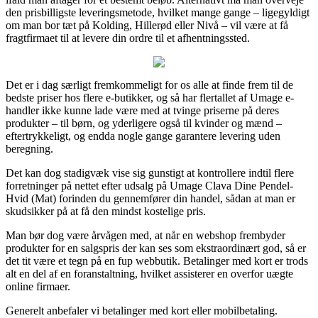
den prisbilligste leveringsmetode, hvilket mange gange – ligegyldigt
om man bor tæt på Kolding, Hillerød eller Nivå – vil være at få
fragtfirmaet til at levere din ordre til et afhentningssted.
Det er i dag særligt fremkommeligt for os alle at finde frem til de
bedste priser hos flere e-butikker, og så har flertallet af Umage e-
handler ikke kunne lade være med at tvinge priserne på deres
produkter – til børn, og yderligere også til kvinder og mænd –
eftertrykkeligt, og endda nogle gange garantere levering uden
beregning.
Det kan dog stadigvæk vise sig gunstigt at kontrollere indtil flere
forretninger på nettet efter udsalg på Umage Clava Dine Pendel-
Hvid (Mat) forinden du gennemfører din handel, sådan at man er
skudsikker på at få den mindst kostelige pris.
Man bør dog være årvågen med, at når en webshop frembyder
produkter for en salgspris der kan ses som ekstraordinært god, så er
det tit være et tegn på en fup webbutik. Betalinger med kort er trods
alt en del af en foranstaltning, hvilket assisterer en overfor uægte
online firmaer.
Generelt anbefaler vi betalinger med kort eller mobilbetaling.