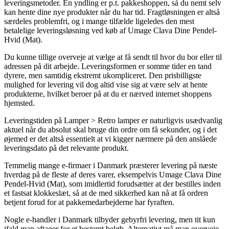
leveringsmetoder. En yndling er p.t. pakkeshoppen, så du nemt selv
kan hente dine nye produkter når du har tid. Fragtløsningen er altså
særdeles problemfri, og i mange tilfælde ligeledes den mest
betalelige leveringsløsning ved køb af Umage Clava Dine Pendel-
Hvid (Mat).
Du kunne tillige overveje at vælge at få sendt til hvor du bor eller til
adressen på dit arbejde. Leveringsformen er somme tider en tand
dyrere, men samtidig ekstremt ukompliceret. Den prisbilligste
mulighed for levering vil dog altid vise sig at være selv at hente
produkterne, hvilket beroer på at du er nærved internet shoppens
hjemsted.
Leveringstiden på Lamper > Retro lamper er naturligvis usædvanlig
aktuel når du absolut skal bruge din ordre om få sekunder, og i det
øjemed er det altså essentielt at vi kigger nærmere på den anslåede
leveringsdato på det relevante produkt.
Temmelig mange e-firmaer i Danmark præsterer levering på næste
hverdag på de fleste af deres varer, eksempelvis Umage Clava Dine
Pendel-Hvid (Mat), som imidlertid forudsætter at der bestilles inden
et fastsat klokkeslæt, så at de med sikkerhed kan nå at få ordren
betjent forud for at pakkemedarbejderne har fyraften.
Nogle e-handler i Danmark tilbyder gebyrfri levering, men tit kun
ifald man aftager for et bestemt beløb. Alternativt må man overveje