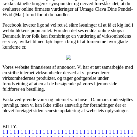
række aktuelle brugeres synspunkter og derved foreslåes det, at du
evaluerer online firmaets vurderinger af Umage Clava Dine Pendel-
Hvid (Mat) forud for at du handler.
Facebook leverer lige så vel ret så sikre løsninger til at få et kig ind i
webbutikkens popularitet. Foruden det ses endda online shops i
Danmark hvor folk kan frembringe en vurdering af virksomhedens
service, hvilket tilmed bør tages i brug til at fornemme hvor glade
kunderne er.
Vores website finansieres af annoncer. Vi har et tæt samarbejde med
en stribe internet virksomheder derved at vi præsenterer
virksomhedernes produkter, og tager godtgørelse under
forudsætning af at en af de besøgende på vores hjemmeside
fuldfører en bestilling.
Fakta vedrørende varer og internet varehuse i Danmark understøttes
jævnligt, men vi kan ikke stilles ansvarlig for forandringer der er
blevet foretaget siden seneste opdatering af websitets oplysninger.
BITLY:
1
1
1
1
1
1
1
1
1
1
1
1
1
1
1
1
1
1
1
1
1
1
1
1
1
1
1
1
1
1
1
1
1
1
1
1