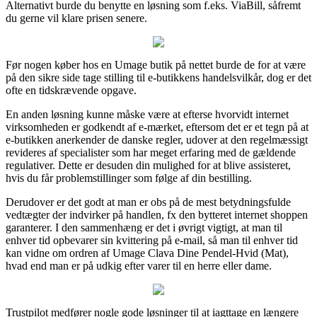
Alternativt burde du benytte en løsning som f.eks. ViaBill, såfremt
du gerne vil klare prisen senere.
Før nogen køber hos en Umage butik på nettet burde de for at være
på den sikre side tage stilling til e-butikkens handelsvilkår, dog er det
ofte en tidskrævende opgave.
En anden løsning kunne måske være at efterse hvorvidt internet
virksomheden er godkendt af e-mærket, eftersom det er et tegn på at
e-butikken anerkender de danske regler, udover at den regelmæssigt
revideres af specialister som har meget erfaring med de gældende
regulativer. Dette er desuden din mulighed for at blive assisteret,
hvis du får problemstillinger som følge af din bestilling.
Derudover er det godt at man er obs på de mest betydningsfulde
vedtægter der indvirker på handlen, fx den bytteret internet shoppen
garanterer. I den sammenhæng er det i øvrigt vigtigt, at man til
enhver tid opbevarer sin kvittering på e-mail, så man til enhver tid
kan vidne om ordren af Umage Clava Dine Pendel-Hvid (Mat),
hvad end man er på udkig efter varer til en herre eller dame.
Trustpilot medfører nogle gode løsninger til at iagttage en længere