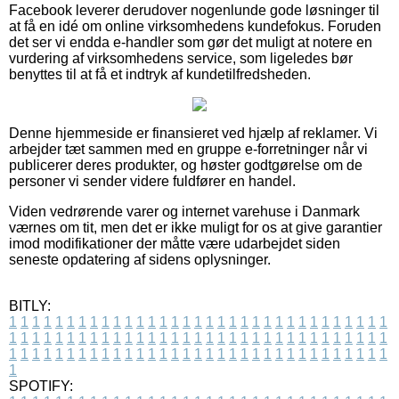
Facebook leverer derudover nogenlunde gode løsninger til
at få en idé om online virksomhedens kundefokus. Foruden
det ser vi endda e-handler som gør det muligt at notere en
vurdering af virksomhedens service, som ligeledes bør
benyttes til at få et indtryk af kundetilfredsheden.
Denne hjemmeside er finansieret ved hjælp af reklamer. Vi
arbejder tæt sammen med en gruppe e-forretninger når vi
publicerer deres produkter, og høster godtgørelse om de
personer vi sender videre fuldfører en handel.
Viden vedrørende varer og internet varehuse i Danmark
værnes om tit, men det er ikke muligt for os at give garantier
imod modifikationer der måtte være udarbejdet siden
seneste opdatering af sidens oplysninger.
BITLY:
1
1
1
1
1
1
1
1
1
1
1
1
1
1
1
1
1
1
1
1
1
1
1
1
1
1
1
1
1
1
1
1
1
1
1
1
1
1
1
1
1
1
1
1
1
1
1
1
1
1
1
1
1
1
1
1
1
1
1
1
1
1
1
1
1
1
1
1
1
1
1
1
1
1
1
1
1
1
1
1
1
1
1
1
1
1
1
1
1
1
1
1
1
1
1
1
1
1
1
1
SPOTIFY: