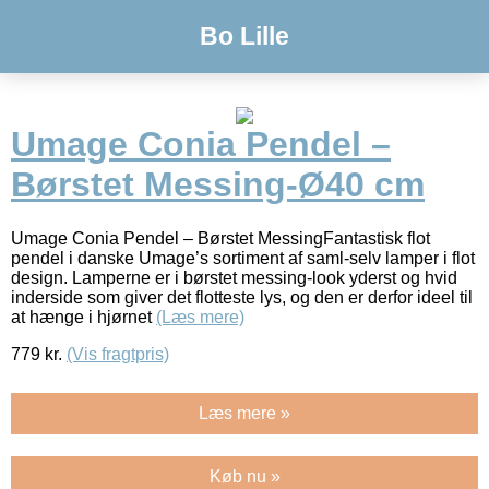
Bo Lille
Umage Conia Pendel –
Børstet Messing-Ø40 cm
Umage Conia Pendel – Børstet MessingFantastisk flot
pendel i danske Umage’s sortiment af saml-selv lamper i flot
design. Lamperne er i børstet messing-look yderst og hvid
inderside som giver det flotteste lys, og den er derfor ideel til
at hænge i hjørnet
(Læs mere)
779
kr.
(Vis fragtpris)
Læs mere »
Køb nu »