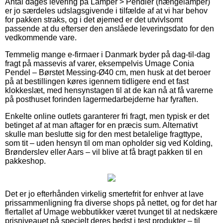
Antal dages levering på Lamper > Pendler (hængelamper)
er jo særdeles udslagsgivende i tilfælde af at vi har behov
for pakken straks, og i det øjemed er det utvivlsomt
passende at du efterser den anslåede leveringsdato for den
vedkommende vare.
Temmelig mange e-firmaer i Danmark byder på dag-til-dag
fragt på massevis af varer, eksempelvis Umage Conia
Pendel – Børstet Messing-Ø40 cm, men husk at det beroer
på at bestillingen køres igennem tidligere end et fast
klokkeslæt, med hensynstagen til at de kan nå at få varerne
på posthuset forinden lagermedarbejderne har fyraften.
Enkelte online outlets garanterer fri fragt, men typisk er det
betinget af at man aftager for en præcis sum. Alternativt
skulle man beslutte sig for den mest betalelige fragttype,
som tit – uden hensyn til om man opholder sig ved Kolding,
Brønderslev eller Aars – vil blive at få bragt pakken til en
pakkeshop.
Det er jo efterhånden virkelig smertefrit for enhver at lave
prissammenligning fra diverse shops på nettet, og for det har
flertallet af Umage webbutikker været tvunget til at nedskære
prisniveauet på specielt deres bedst i test produkter – til