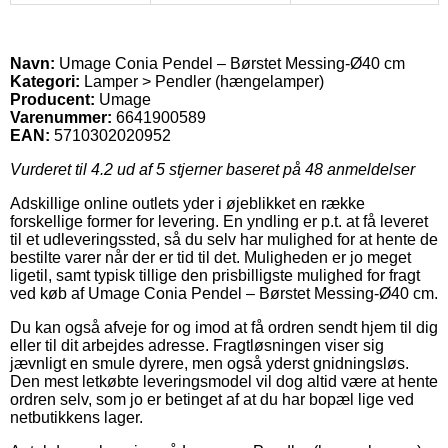
Navn:
Umage Conia Pendel – Børstet Messing-Ø40 cm
Kategori:
Lamper > Pendler (hængelamper)
Producent:
Umage
Varenummer:
6641900589
EAN:
5710302020952
Vurderet til
4.2
ud af 5 stjerner baseret på
48
anmeldelser
Adskillige online outlets yder i øjeblikket en række
forskellige former for levering. En yndling er p.t. at få leveret
til et udleveringssted, så du selv har mulighed for at hente de
bestilte varer når der er tid til det. Muligheden er jo meget
ligetil, samt typisk tillige den prisbilligste mulighed for fragt
ved køb af Umage Conia Pendel – Børstet Messing-Ø40 cm.
Du kan også afveje for og imod at få ordren sendt hjem til dig
eller til dit arbejdes adresse. Fragtløsningen viser sig
jævnligt en smule dyrere, men også yderst gnidningsløs.
Den mest letkøbte leveringsmodel vil dog altid være at hente
ordren selv, som jo er betinget af at du har bopæl lige ved
netbutikkens lager.