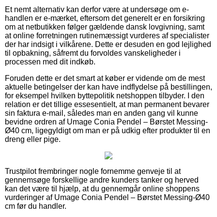
Et nemt alternativ kan derfor være at undersøge om e-
handlen er e-mærket, eftersom det generelt er en forsikring
om at netbutikken følger gældende dansk lovgivning, samt
at online forretningen rutinemæssigt vurderes af specialister
der har indsigt i vilkårene. Dette er desuden en god lejlighed
til opbakning, såfremt du forvoldes vanskeligheder i
processen med dit indkøb.
Foruden dette er det smart at køber er vidende om de mest
aktuelle betingelser der kan have indflydelse på bestillingen,
for eksempel hvilken byttepolitik netshoppen tilbyder. I den
relation er det tillige essesentielt, at man permanent bevarer
sin faktura e-mail, således man en anden gang vil kunne
bevidne ordren af Umage Conia Pendel – Børstet Messing-
Ø40 cm, ligegyldigt om man er på udkig efter produkter til en
dreng eller pige.
Trustpilot frembringer nogle fornemme genveje til at
gennemsøge forskellige andre kunders tanker og herved
kan det være til hjælp, at du gennemgår online shoppens
vurderinger af Umage Conia Pendel – Børstet Messing-Ø40
cm før du handler.