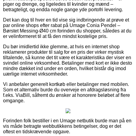
piger og drenge, og ligeledes til kvinder og mænd –
betragteligt, og endda nogle gange yde portofri levering.
Det kan dog til hver en tid vise sig indbringende at prøve et
par online shops efter rabat på Umage Conia Pendel –
Børstet Messing-Ø40 cm forinden du shopper, således at du
er velinformeret til at få den mindst kostelige pris.
Du bør imidlertid ikke glemme, at hvis en internet shop
reklamerer produkter til salg for en pris der virker mystisk
tiltalende, så kunne det tit være et karakteristika der viser en
svindel online virksomhed. Betalinger med kort er ikke desto
mindre dækket ind under en orden, hvilket bistår dig imod
uærlige internet virksomheder.
Vi anbefaler generelt kortkøb eller betalinger med mobilen.
Som et alternativ burde du overveje en afdragsløsning fra
f.eks. ViaBill, såfremt du ønsker at honorere beløbet af flere
omgange.
Forinden folk bestiller i en Umage netbutik burde man på en
vis måde betragte webbutikkens betingelser, dog er det
oftest en tidskrævende opgave.