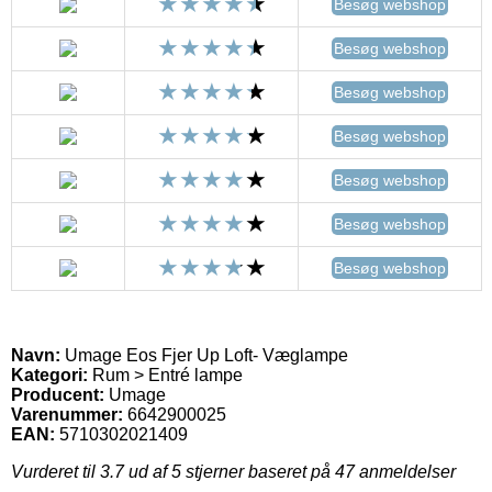
Besøg webshop
Besøg webshop
Besøg webshop
Besøg webshop
Besøg webshop
Besøg webshop
Besøg webshop
Navn:
Umage Eos Fjer Up Loft- Væglampe
Kategori:
Rum > Entré lampe
Producent:
Umage
Varenummer:
6642900025
EAN:
5710302021409
Vurderet til
3.7
ud af 5 stjerner baseret på
47
anmeldelser