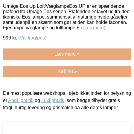
Umage Eos Up Loft/VæglampeEos UP er en spændende
plafond fra Umage Eos serien. Plafonden er lavet ud fra den
ikoniske Eos lampe, sammensat af naturlige hvide gåsefjer
samt udenpå en skærm som gør at den kan holde faconen.
Fjerlampe væglampe og loftlampe E
(Læs mere)
999
kr.
(Vis fragtpris)
Læs mere »
Køb nu »
De mest populære webshops i øjeblikket inden for belysning
er
AndLight.dk
og
Luxlight.dk
, som begge tilbyder gratis
fragt, hurtig levering og prismatch på alle deres lamper.