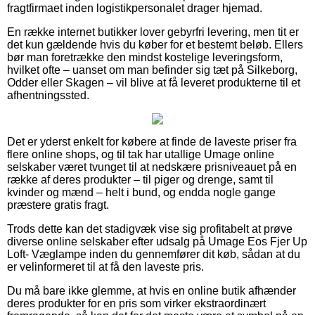
fragtfirmaet inden logistikpersonalet drager hjemad.
En række internet butikker lover gebyrfri levering, men tit er
det kun gældende hvis du køber for et bestemt beløb. Ellers
bør man foretrække den mindst kostelige leveringsform,
hvilket ofte – uanset om man befinder sig tæt på Silkeborg,
Odder eller Skagen – vil blive at få leveret produkterne til et
afhentningssted.
Det er yderst enkelt for købere at finde de laveste priser fra
flere online shops, og til tak har utallige Umage online
selskaber været tvunget til at nedskære prisniveauet på en
række af deres produkter – til piger og drenge, samt til
kvinder og mænd – helt i bund, og endda nogle gange
præstere gratis fragt.
Trods dette kan det stadigvæk vise sig profitabelt at prøve
diverse online selskaber efter udsalg på Umage Eos Fjer Up
Loft- Væglampe inden du gennemfører dit køb, sådan at du
er velinformeret til at få den laveste pris.
Du må bare ikke glemme, at hvis en online butik afhænder
deres produkter for en pris som virker ekstraordinært