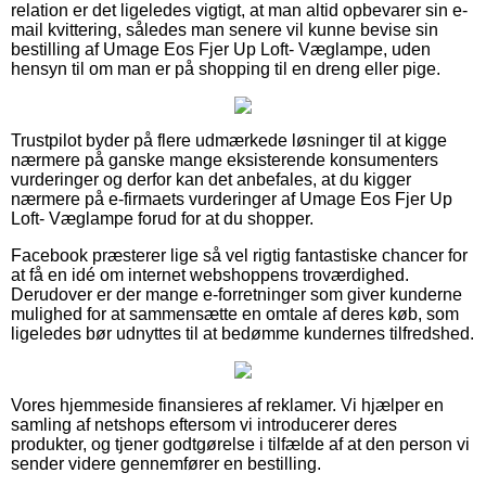
relation er det ligeledes vigtigt, at man altid opbevarer sin e-
mail kvittering, således man senere vil kunne bevise sin
bestilling af Umage Eos Fjer Up Loft- Væglampe, uden
hensyn til om man er på shopping til en dreng eller pige.
Trustpilot byder på flere udmærkede løsninger til at kigge
nærmere på ganske mange eksisterende konsumenters
vurderinger og derfor kan det anbefales, at du kigger
nærmere på e-firmaets vurderinger af Umage Eos Fjer Up
Loft- Væglampe forud for at du shopper.
Facebook præsterer lige så vel rigtig fantastiske chancer for
at få en idé om internet webshoppens troværdighed.
Derudover er der mange e-forretninger som giver kunderne
mulighed for at sammensætte en omtale af deres køb, som
ligeledes bør udnyttes til at bedømme kundernes tilfredshed.
Vores hjemmeside finansieres af reklamer. Vi hjælper en
samling af netshops eftersom vi introducerer deres
produkter, og tjener godtgørelse i tilfælde af at den person vi
sender videre gennemfører en bestilling.