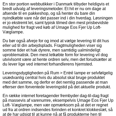
En stor portion webbutikker i Danmark tilbyder heldigvis et
bredt udvalg af leveringsmetoder. Et hit er nu om dage at
afsende til en pakkeshop, og så henter du bare din
nyindkøbte vare når det passer ind i din hverdag. Løsningen
er jo ekstremt let, samt typisk tilmed den mest prisbevidste
mulighed for fragt ved køb af Umage Eos Fjer Up Loft-
Væglampe.
Du bør også afveje for og imod at vælge levering til dit hus
eller ud til din arbejdsplads. Fragtmuligheden viser sig
somme tider et hak dyrere, men samtidig ualmindeligt
uproblematisk. Den mest letkøbte form for levering vil dog
utvivlsomt være at hente ordren selv, men det forudsætter at
du lever lige ved internet forhandlerens hjemsted.
Leveringsdygtigheden på Rum > Entré lampe er selvfølgelig
usædvanlig central hvis du absolut skal bruge produktet
med det samme, og derfor er det nemlig passende at man
efterser den forventede leveringstid på det aktuelle produkt.
En række internet foretagender frembyder dag-til-dag fragt
på massevis af varenumre, eksempelvis Umage Eos Fjer Up
Loft- Væglampe, men vær opmærksom på at det er regnet
ud fra at ordren indsendes forinden et konkret klokkeslæt, så
at de har udsigt til at kunne nå at få produkterne hen til