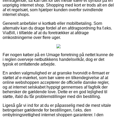
fremragende, så kan det for det meste være et symbol på en
uoprigtig internet shop. Shopping med kort er trods alt en del
af et regelsæt, som hjælper kunden overfor svindlende
internet shops.
Generelt anbefaler vi kortkøb eller mobilbetaling. Som
alternativ kan du drage fordel af en afdragsordning fra f.eks.
ViaBill, i tilfælde af at du foretrækker at afdrage
omkostningerne over flere uger.
Før nogen køber på en Umage forretning på nettet kunne de
i reglen overveje netbutikkens handelsvilkår, dog er det
typisk et omfattende arbejde.
En anden valgmulighed er at granske hvorvidt e-firmaet er
støttet af e-mærket, som bør være en tilkendegivelse af at
online webshoppen accepterer de officielle danske regler,
og at internet selskabet hyppigt gennemses af fagfolk der
behersker de gældende love. Dette er en god lejlighed til
støtte, ifald du får problemstillinger med din bestilling.
Ligeså går vi ind for at du er påpasselig med de mest vitale
betingelser gældende for bestillingen, f.eks. den
ombytningsrettighed internet shoppen garanterer. I den