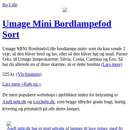
Bo Lille
Umage Mini Bordlampefod
Sort
Umage MINI BordstativLille bordlampe-stativ som du kan vende 2
veje, så den bliver bred og lav, eller så den bliver høj og smal. Passer
f.eks. til Umage lampeskærme: Silvia, Conia, Carmina og Eos. Så
har du allerede en af disse skærme, så er dette bordsta
(Læs mere)
325
kr.
(Vis fragtpris)
Læs mere »
Køb nu »
De mest populære webshops i øjeblikket inden for belysning er
AndLight.dk
og
Luxlight.dk
, som begge tilbyder gratis fragt, hurtig
levering og prismatch på alle deres lamper.
AndLight.dk har et stort udvalg af lamper til lave priser, med fri