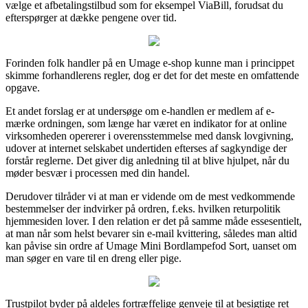
vælge et afbetalingstilbud som for eksempel ViaBill, forudsat du
efterspørger at dække pengene over tid.
Forinden folk handler på en Umage e-shop kunne man i princippet
skimme forhandlerens regler, dog er det for det meste en omfattende
opgave.
Et andet forslag er at undersøge om e-handlen er medlem af e-
mærke ordningen, som længe har været en indikator for at online
virksomheden opererer i overensstemmelse med dansk lovgivning,
udover at internet selskabet undertiden efterses af sagkyndige der
forstår reglerne. Det giver dig anledning til at blive hjulpet, når du
møder besvær i processen med din handel.
Derudover tilråder vi at man er vidende om de mest vedkommende
bestemmelser der indvirker på ordren, f.eks. hvilken returpolitik
hjemmesiden lover. I den relation er det på samme måde essesentielt,
at man når som helst bevarer sin e-mail kvittering, således man altid
kan påvise sin ordre af Umage Mini Bordlampefod Sort, uanset om
man søger en vare til en dreng eller pige.
Trustpilot byder på aldeles fortræffelige genveje til at besigtige ret