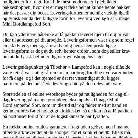
muligheder for fragt. En af de mest moderne er i øjeblikket
pakkeshoppen, hvor det er meget fleksibelt at kunne hente pakken
når det passer dig bedst. Leveringsformen er nemlig vældig ligetil,
og typisk endda den billigste form for levering ved køb af Umage
Mini Bordlampefod Sort.
Du kan ydermere påtænke at få pakken leveret hjem til dig privat
eller til adressen på dit arbejde. Leveringsformen viser sig som regel
en tak dyrere, men også usædvanlig nem. Den prisbilligste
leveringsform er dog at du selv henter ordren, som dog stiller krav
om at du fysisk befinder dig nær webshoppens lager.
Leveringstidspunktet på Tilbehør > Lampefod kan i nogle tilfælde
være ret så væsentlig såfremt man har brug for dine nye varer inden
for få dage, og i det øjemed er det ret væsentligt at du kigger
nærmere på den anslåede leveringsdato på den relevante vare.
Størstedelen af online webshops byder på muligheden for dag-til-
dag levering på mange produkter, eksempelvis Umage Mini
Bordlampefod Sort, som imidlertid står og falder med at handlen
gemmenføres før et nøjagtigt klokkeslæt, så de kan nå at få pakken
på posthuset forud for at de logistikansatte har fyraften.
En række online outlets garanterer fragt uden gebyr, men i mange
tilfælde afkræver det at du shopper for et konkret beløb. Ellers må
man gribe den billigste metode til levering, hvilket i mange tilfælde –