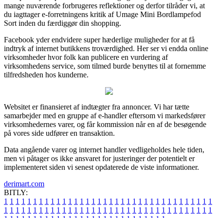
mange nuværende forbrugeres reflektioner og derfor tilråder vi, at
du iagttager e-forretningens kritik af Umage Mini Bordlampefod
Sort inden du færdiggør din shopping.
Facebook yder endvidere super hæderlige muligheder for at få
indtryk af internet butikkens troværdighed. Her ser vi endda online
virksomheder hvor folk kan publicere en vurdering af
virksomhedens service, som tilmed burde benyttes til at fornemme
tilfredsheden hos kunderne.
Websitet er finansieret af indtægter fra annoncer. Vi har tætte
samarbejder med en gruppe af e-handler eftersom vi markedsfører
virksomhedernes varer, og får kommission når en af de besøgende
på vores side udfører en transaktion.
Data angående varer og internet handler vedligeholdes hele tiden,
men vi påtager os ikke ansvaret for justeringer der potentielt er
implementeret siden vi senest opdaterede de viste informationer.
derimart.com
BITLY:
1
1
1
1
1
1
1
1
1
1
1
1
1
1
1
1
1
1
1
1
1
1
1
1
1
1
1
1
1
1
1
1
1
1
1
1
1
1
1
1
1
1
1
1
1
1
1
1
1
1
1
1
1
1
1
1
1
1
1
1
1
1
1
1
1
1
1
1
1
1
1
1