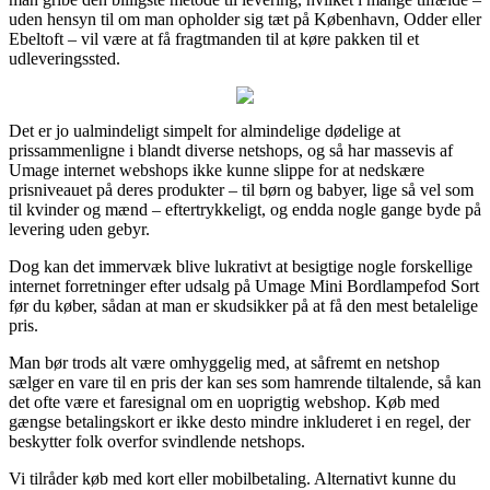
uden hensyn til om man opholder sig tæt på København, Odder eller
Ebeltoft – vil være at få fragtmanden til at køre pakken til et
udleveringssted.
Det er jo ualmindeligt simpelt for almindelige dødelige at
prissammenligne i blandt diverse netshops, og så har massevis af
Umage internet webshops ikke kunne slippe for at nedskære
prisniveauet på deres produkter – til børn og babyer, lige så vel som
til kvinder og mænd – eftertrykkeligt, og endda nogle gange byde på
levering uden gebyr.
Dog kan det immervæk blive lukrativt at besigtige nogle forskellige
internet forretninger efter udsalg på Umage Mini Bordlampefod Sort
før du køber, sådan at man er skudsikker på at få den mest betalelige
pris.
Man bør trods alt være omhyggelig med, at såfremt en netshop
sælger en vare til en pris der kan ses som hamrende tiltalende, så kan
det ofte være et faresignal om en uoprigtig webshop. Køb med
gængse betalingskort er ikke desto mindre inkluderet i en regel, der
beskytter folk overfor svindlende netshops.
Vi tilråder køb med kort eller mobilbetaling. Alternativt kunne du