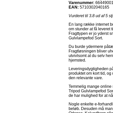
Varenummer:
6644900
EAN:
5710302040165
Vurderet til
3.8
ud af 5 st
En lang række internet b
om stunder at få leveret t
Fragttypen er jo yderst 
Gulvlampefod Sort.
Du burde ydermere påtænke
Fragtløsningen bliver uhe
utvivlsomt at du selv he
hjemsted.
Leveringsdygtigheden på 
produktet om kort tid, o
den relevante vare.
Temmelig mange online s
Tripod Gulvlampefod Sort,
de har mulighed for at nå 
Nogle enkelte e-forhandle
beløb. Desuden må man ud