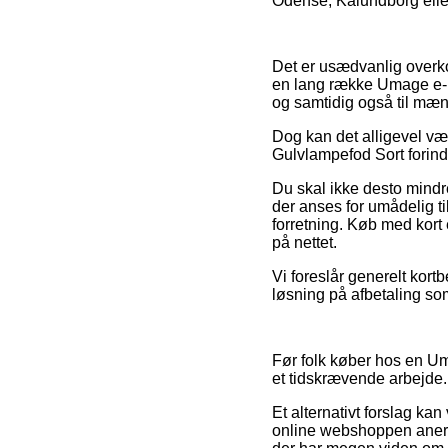
Odense, Kalundborg eller 
Det er usædvanlig overkomm
en lang række Umage e-ha
og samtidig også til mæn
Dog kan det alligevel væ
Gulvlampefod Sort forind
Du skal ikke desto mindre
der anses for umådelig ti
forretning. Køb med kort
på nettet.
Vi foreslår generelt kort
løsning på afbetaling som
Før folk køber hos en U
et tidskrævende arbejde.
Et alternativt forslag ka
online webshoppen anerke