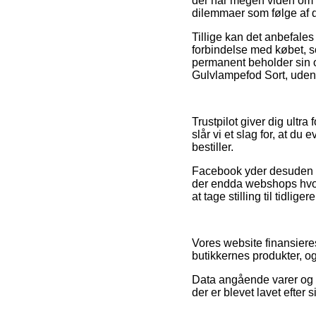
der har megen viden om d
dilemmaer som følge af 
Tillige kan det anbefal
forbindelse med købet, so
permanent beholder sin o
Gulvlampefod Sort, uden h
Trustpilot giver dig ult
slår vi et slag for, at d
bestiller.
Facebook yder desuden de 
der endda webshops hvor 
at tage stilling til tidlig
Vores website finansieres
butikkernes produkter, o
Data angående varer og o
der er blevet lavet efter