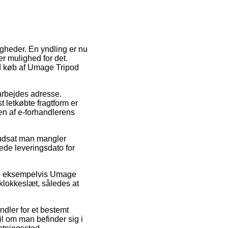
igheder. En yndling er nu
er mulighed for det.
ed køb af Umage Tripod
 arbejdes adresse.
t letkøbte fragtform er
en af e-forhandlerens
rudsat man mangler
ede leveringsdato for
e, eksempelvis Umage
 klokkeslæt, således at
ndler for et bestemt
l om man befinder sig i