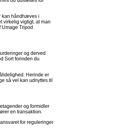
 hvis du udsættes for
r kan håndhæves i
 virkelig vigtigt, at man
af Umage Tripod
vurderinger og derved
od Sort forinden du
ålidelighed. Herinde er
 så vel kan udnyttes til
retagender og formidler
ører en transaktion.
ansvaret for reguleringer