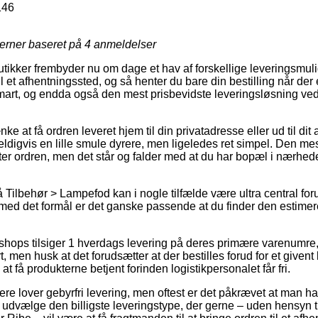
146
jerner baseret på
4
anmeldelser
utikker frembyder nu om dage et hav af forskellige leveringsmul
il et afhentningssted, og så henter du bare din bestilling når der 
smart, og endda også den mest prisbevidste leveringsløsning v
 at få ordren leveret hjem til din privatadresse eller ud til dit
ldigvis en lille smule dyrere, men ligeledes ret simpel. Den mes
nter ordren, men det står og falder med at du har bopæl i nærhed
Tilbehør > Lampefod kan i nogle tilfælde være ultra central fo
g med det formål er det ganske passende at du finder den estimer
hops tilsiger 1 hverdags levering på deres primære varenumr
 men husk at det forudsætter at der bestilles forud for et givent
at få produkterne betjent forinden logistikpersonalet får fri.
re lover gebyrfri levering, men oftest er det påkrævet at man ha
vælge den billigste leveringstype, der gerne – uden hensyn ti