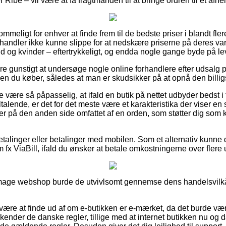
Ribe – vil være at få fragtmanden til at bringe ordren til et afhe
eligt for enhver at finde frem til de bedste priser i blandt flere 
ndler ikke kunne slippe for at nedskære priserne på deres vare
d og kvinder – eftertrykkeligt, og endda nogle gange byde på l
re gunstigt at undersøge nogle online forhandlere efter udsalg
en du køber, således at man er skudsikker på at opnå den billigs
 være så påpasselig, at ifald en butik på nettet udbyder bedst i t
ltalende, er det for det meste være et karakteristika der viser en
 er på den anden side omfattet af en orden, som støtter dig som 
betalinger eller betalinger med mobilen. Som et alternativ kunne 
 fx ViaBill, ifald du ønsker at betale omkostningerne over flere 
mage webshop burde de utvivlsomt gennemse dens handelsvilkår,
n være at finde ud af om e-butikken er e-mærket, da det burde væ
nder de danske regler, tillige med at internet butikken nu og d