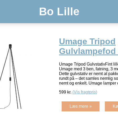
Bo Lille
Umage Tripod
Gulvlampefod 
Umage Tripod GulvstativFint lille
Umage med 3 ben, fatning, 3 me
Dette gulvstativ er nemt at pakk
rundt på – det samles nemlig so
nemt og enkelt. Umage lamper 
599
kr.
(Vis fragtpris)
Læs mere »
Kø