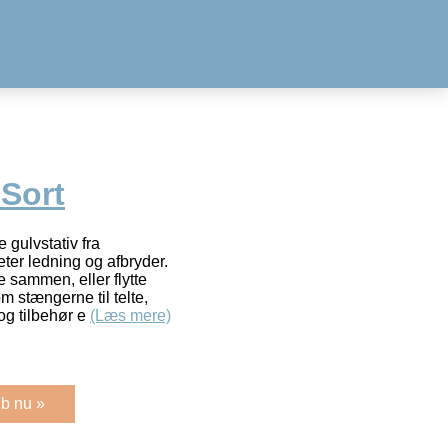
Sort
 gulvstativ fra
ter ledning og afbryder.
e sammen, eller flytte
m stængerne til telte,
og tilbehør e
(Læs mere)
b nu »