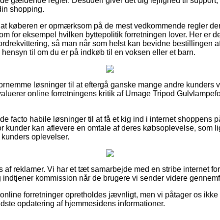
e gældende regler. Desuden giver det dig lejlighed til support,
din shopping.
es at køberen er opmærksom på de mest vedkommende regler de
m for eksempel hvilken byttepolitik forretningen lover. Her er det
rdrekvittering, så man når som helst kan bevidne bestillingen 
ensyn til om du er på indkøb til en voksen eller et barn.
ra fornemme løsninger til at eftergå ganske mange andre kunders 
u evaluerer online forretningens kritik af Umage Tripod Gulvlampef
facto habile løsninger til at få et kig ind i internet shoppens p
kunder kan aflevere en omtale af deres købsoplevelse, som lige
ere kunders oplevelser.
 af reklamer. Vi har et tæt samarbejde med en stribe internet fo
g indtjener kommission når de brugere vi sender videre gennemf
nline forretninger opretholdes jævnligt, men vi påtager os ikke 
 sidste opdatering af hjemmesidens informationer.