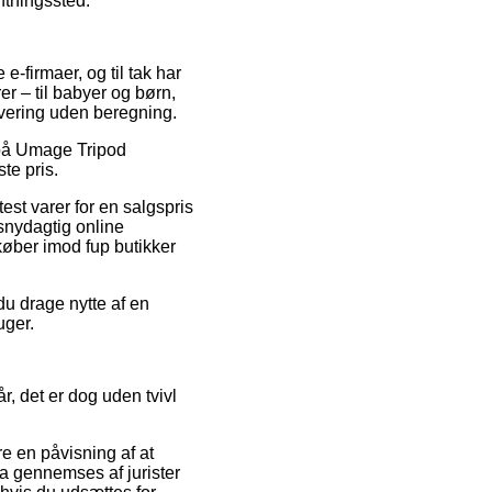
ntningssted.
e-firmaer, og til tak har
r – til babyer og børn,
evering uden beregning.
 på Umage Tripod
te pris.
est varer for en salgspris
 snydagtig online
køber imod fup butikker
du drage nytte af en
uger.
 det er dog uden tvivl
re en påvisning af at
a gennemses af jurister