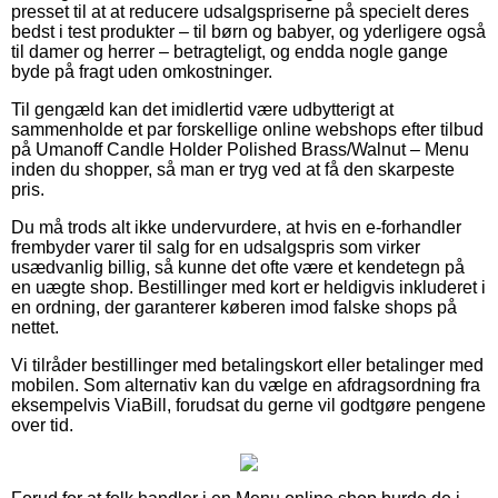
presset til at at reducere udsalgspriserne på specielt deres
bedst i test produkter – til børn og babyer, og yderligere også
til damer og herrer – betragteligt, og endda nogle gange
byde på fragt uden omkostninger.
Til gengæld kan det imidlertid være udbytterigt at
sammenholde et par forskellige online webshops efter tilbud
på Umanoff Candle Holder Polished Brass/Walnut – Menu
inden du shopper, så man er tryg ved at få den skarpeste
pris.
Du må trods alt ikke undervurdere, at hvis en e-forhandler
frembyder varer til salg for en udsalgspris som virker
usædvanlig billig, så kunne det ofte være et kendetegn på
en uægte shop. Bestillinger med kort er heldigvis inkluderet i
en ordning, der garanterer køberen imod falske shops på
nettet.
Vi tilråder bestillinger med betalingskort eller betalinger med
mobilen. Som alternativ kan du vælge en afdragsordning fra
eksempelvis ViaBill, forudsat du gerne vil godtgøre pengene
over tid.