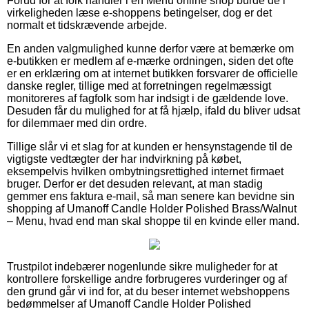
Forud for at folk handler i en Menu online shop burde de i
virkeligheden læse e-shoppens betingelser, dog er det
normalt et tidskrævende arbejde.
En anden valgmulighed kunne derfor være at bemærke om
e-butikken er medlem af e-mærke ordningen, siden det ofte
er en erklæring om at internet butikken forsvarer de officielle
danske regler, tillige med at forretningen regelmæssigt
monitoreres af fagfolk som har indsigt i de gældende love.
Desuden får du mulighed for at få hjælp, ifald du bliver udsat
for dilemmaer med din ordre.
Tillige slår vi et slag for at kunden er hensynstagende til de
vigtigste vedtægter der har indvirkning på købet,
eksempelvis hvilken ombytningsrettighed internet firmaet
bruger. Derfor er det desuden relevant, at man stadig
gemmer ens faktura e-mail, så man senere kan bevidne sin
shopping af Umanoff Candle Holder Polished Brass/Walnut
– Menu, hvad end man skal shoppe til en kvinde eller mand.
Trustpilot indebærer nogenlunde sikre muligheder for at
kontrollere forskellige andre forbrugeres vurderinger og af
den grund går vi ind for, at du beser internet webshoppens
bedømmelser af Umanoff Candle Holder Polished