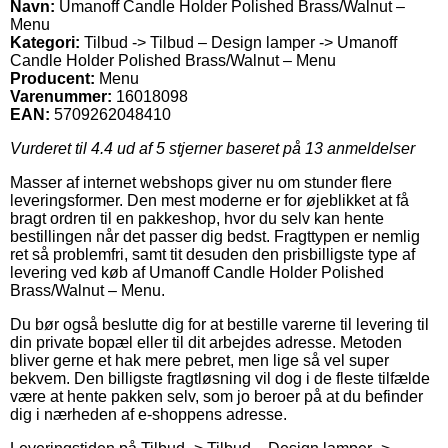
Navn:
Umanoff Candle Holder Polished Brass/Walnut –
Menu
Kategori:
Tilbud -> Tilbud – Design lamper -> Umanoff
Candle Holder Polished Brass/Walnut – Menu
Producent:
Menu
Varenummer:
16018098
EAN:
5709262048410
Vurderet til
4.4
ud af 5 stjerner baseret på
13
anmeldelser
Masser af internet webshops giver nu om stunder flere
leveringsformer. Den mest moderne er for øjeblikket at få
bragt ordren til en pakkeshop, hvor du selv kan hente
bestillingen når det passer dig bedst. Fragttypen er nemlig
ret så problemfri, samt tit desuden den prisbilligste type af
levering ved køb af Umanoff Candle Holder Polished
Brass/Walnut – Menu.
Du bør også beslutte dig for at bestille varerne til levering til
din private bopæl eller til dit arbejdes adresse. Metoden
bliver gerne et hak mere pebret, men lige så vel super
bekvem. Den billigste fragtløsning vil dog i de fleste tilfælde
være at hente pakken selv, som jo beroer på at du befinder
dig i nærheden af e-shoppens adresse.