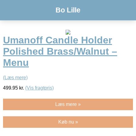
Bo Lille
Umanoff Candle Holder
Polished Brass/Walnut –
Menu
(Læs mere)
499.95
kr.
(Vis fragtpris)
Læs mere »
Køb nu »