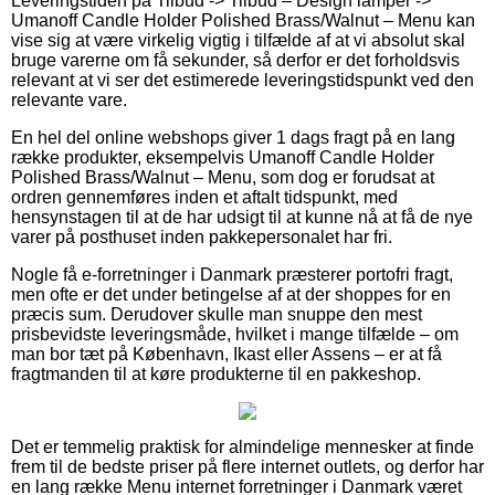
Leveringstiden på Tilbud -> Tilbud – Design lamper ->
Umanoff Candle Holder Polished Brass/Walnut – Menu kan
vise sig at være virkelig vigtig i tilfælde af at vi absolut skal
bruge varerne om få sekunder, så derfor er det forholdsvis
relevant at vi ser det estimerede leveringstidspunkt ved den
relevante vare.
En hel del online webshops giver 1 dags fragt på en lang
række produkter, eksempelvis Umanoff Candle Holder
Polished Brass/Walnut – Menu, som dog er forudsat at
ordren gennemføres inden et aftalt tidspunkt, med
hensynstagen til at de har udsigt til at kunne nå at få de nye
varer på posthuset inden pakkepersonalet har fri.
Nogle få e-forretninger i Danmark præsterer portofri fragt,
men ofte er det under betingelse af at der shoppes for en
præcis sum. Derudover skulle man snuppe den mest
prisbevidste leveringsmåde, hvilket i mange tilfælde – om
man bor tæt på København, Ikast eller Assens – er at få
fragtmanden til at køre produkterne til en pakkeshop.
Det er temmelig praktisk for almindelige mennesker at finde
frem til de bedste priser på flere internet outlets, og derfor har
en lang række Menu internet forretninger i Danmark været