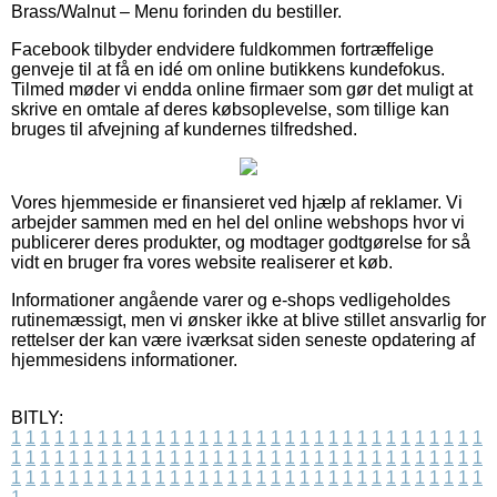
Brass/Walnut – Menu forinden du bestiller.
Facebook tilbyder endvidere fuldkommen fortræffelige
genveje til at få en idé om online butikkens kundefokus.
Tilmed møder vi endda online firmaer som gør det muligt at
skrive en omtale af deres købsoplevelse, som tillige kan
bruges til afvejning af kundernes tilfredshed.
Vores hjemmeside er finansieret ved hjælp af reklamer. Vi
arbejder sammen med en hel del online webshops hvor vi
publicerer deres produkter, og modtager godtgørelse for så
vidt en bruger fra vores website realiserer et køb.
Informationer angående varer og e-shops vedligeholdes
rutinemæssigt, men vi ønsker ikke at blive stillet ansvarlig for
rettelser der kan være iværksat siden seneste opdatering af
hjemmesidens informationer.
BITLY:
1
1
1
1
1
1
1
1
1
1
1
1
1
1
1
1
1
1
1
1
1
1
1
1
1
1
1
1
1
1
1
1
1
1
1
1
1
1
1
1
1
1
1
1
1
1
1
1
1
1
1
1
1
1
1
1
1
1
1
1
1
1
1
1
1
1
1
1
1
1
1
1
1
1
1
1
1
1
1
1
1
1
1
1
1
1
1
1
1
1
1
1
1
1
1
1
1
1
1