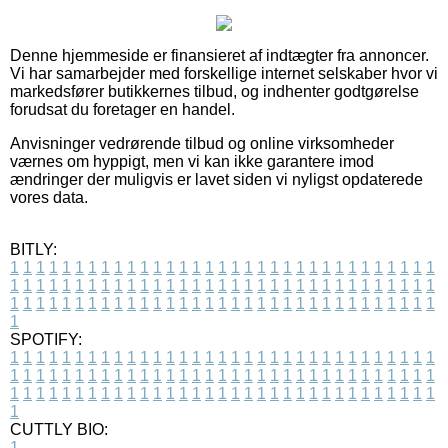
Denne hjemmeside er finansieret af indtægter fra annoncer.
Vi har samarbejder med forskellige internet selskaber hvor vi
markedsfører butikkernes tilbud, og indhenter godtgørelse
forudsat du foretager en handel.
Anvisninger vedrørende tilbud og online virksomheder
værnes om hyppigt, men vi kan ikke garantere imod
ændringer der muligvis er lavet siden vi nyligst opdaterede
vores data.
BITLY:
1
1
1
1
1
1
1
1
1
1
1
1
1
1
1
1
1
1
1
1
1
1
1
1
1
1
1
1
1
1
1
1
1
1
1
1
1
1
1
1
1
1
1
1
1
1
1
1
1
1
1
1
1
1
1
1
1
1
1
1
1
1
1
1
1
1
1
1
1
1
1
1
1
1
1
1
1
1
1
1
1
1
1
1
1
1
1
1
1
1
1
1
1
1
1
1
1
1
1
1
SPOTIFY:
1
1
1
1
1
1
1
1
1
1
1
1
1
1
1
1
1
1
1
1
1
1
1
1
1
1
1
1
1
1
1
1
1
1
1
1
1
1
1
1
1
1
1
1
1
1
1
1
1
1
1
1
1
1
1
1
1
1
1
1
1
1
1
1
1
1
1
1
1
1
1
1
1
1
1
1
1
1
1
1
1
1
1
1
1
1
1
1
1
1
1
1
1
1
1
1
1
1
1
1
CUTTLY BIO:
1