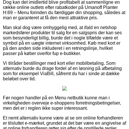
Dog kan det imidlertid blive profitabelt at sammenligne en
række online outlets efter rabatkoder på Umanoff Planter
H:69 – Menu forinden du færdiggør din shopping, således at
man er garanteret at få den mest attraktive pris.
Man skal dog være omhyggelig med, at ifald en netshop
markedsfører produkter til salg for en salgspris der kan ses
som besynderligt billig, burde det i nogle tilfælde være et
symbol på en uægte internet virksomhed. Køb med kort er
på den anden side inkluderet i en retningslinje, hvilket
passer på køber overfor fup e-butikker.
Vi tilråder bestillinger med kort eller mobilbetaling. Som
alternativ burde du drage fordel af en løsning på afbetaling
som for eksempel ViaBill, såfremt du har i sinde at dække
beløbet over tid.
Før nogen handler på en Menu netbutik kunne man i
virkeligheden overveje e-shoppens forretningsbetingelser,
men det er i reglen ikke super interessant.
Et nemt alternativ kunne være at se om online forhandleren
er tilsluttet e-mærket, grundet at det bør være en angivelse af
at online forhandleren retter sig efter de opstillede regler,