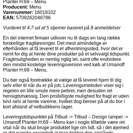
Planter H:69 – Menu
Producent:
Menu
Varenummer:
16018102
EAN:
5709262048786
Vurderet til
4.7
ud af 5 stjerner baseret på
8
anmeldelser
En del internet firmaer udlover nu til dags en lang række
forskellige fragtløsninger. Det mest almindelige er
efterhånden at få leveret til et afhentningssted, hvor det er
nemt for dig at hente dine produkter på et selvvalgt tidspunkt.
Fragtmuligheden er nemlig rigtig let, samt ofte endvidere
den mindst kostelige leveringsversion ved køb af Umanoff
Planter H:69 – Menu.
Du bør også foretrække at vælge at få leveret hjem til dig
selv eller til når du er på job. Leveringsmetoden viser sig i
regelen en lille smule mere pebret, men desuden ret
hensigtsmæssig. Den prisbilligste mulighed for fragt er uden
tvivl selv at hente varerne, hvilket dog beroer på at du bor i
kort afstand af netbutikkens lager.
Leveringstidspunktet på Tilbud -> Tilbud – Design lamper ->
Umanoff Planter H:69 – Menu kan i nogle tilfælde være ret
vital når du skal bruge produktet lige om lidt, så i det øjemed
er det ganske essentielt at man tjekker den anslåede