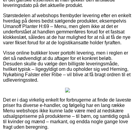
leveringsdato på det aktuelle produkt.
Størstedelen af webshops frembyder levering efter en enkelt
hverdag på deres bedst sælgende produkter, eksempelvis
Umanoff Planter H:69 – Menu, men glem ikke at det er
underforstået at handlen gemmenføres forud for et fastsat
klokkeslæt, således at de har mulighed for at nå at få de nye
varer fikset forud for at de logistikansatte holder fyraften.
Visse online butikker lover portofri levering, men i reglen er
det så nødvendigt at du aftager for et konkret beløb.
Desuden skulle du vælge den billigste leveringsmåde,
hvilket typisk – ligegyldigt om du opholder sig ved Herning,
Nykøbing Falster eller Ribe – vil blive at få bragt ordren til et
udleveringssted.
Det er i dag virkelig enkelt for forbrugerne at finde de laveste
priser fra diverse e-handler, og følgelig har en lang række
Menu webshops ikke kunne lade være med at nedskære
udsalgspriserne på produkterne – til børn, og samtidig også
til kvinder og mænd – markant, og endda nogle gange love
fragt uden beregning.