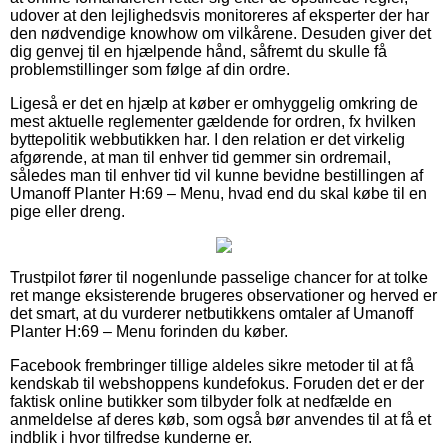
udover at den lejlighedsvis monitoreres af eksperter der har
den nødvendige knowhow om vilkårene. Desuden giver det
dig genvej til en hjælpende hånd, såfremt du skulle få
problemstillinger som følge af din ordre.
Ligeså er det en hjælp at køber er omhyggelig omkring de
mest aktuelle reglementer gældende for ordren, fx hvilken
byttepolitik webbutikken har. I den relation er det virkelig
afgørende, at man til enhver tid gemmer sin ordremail,
således man til enhver tid vil kunne bevidne bestillingen af
Umanoff Planter H:69 – Menu, hvad end du skal købe til en
pige eller dreng.
Trustpilot fører til nogenlunde passelige chancer for at tolke
ret mange eksisterende brugeres observationer og herved er
det smart, at du vurderer netbutikkens omtaler af Umanoff
Planter H:69 – Menu forinden du køber.
Facebook frembringer tillige aldeles sikre metoder til at få
kendskab til webshoppens kundefokus. Foruden det er der
faktisk online butikker som tilbyder folk at nedfælde en
anmeldelse af deres køb, som også bør anvendes til at få et
indblik i hvor tilfredse kunderne er.