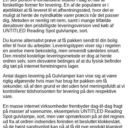
forskellige former for levering. En af de populære er i
øjeblikket at få leveret til et afhentningssted, hvor det er
muligt at hente de nyindkøbte varer præcis når det passer
dig. Metoden er nemlig ret nem, samt i mange tilfælde
derudover den prisbilligste leveringsversion ved køb af
UNTITLED Reading Spot gulvlampe, sort.
Du kunne alternativt prøve at få pakken sendt til din bolig
eller til hvor du arbejder. Leveringstypen viser sig i regelen
en anelse mere bekostelig, men omvendt særdeles smart.
Den mindst kostelige leveringsmetode er dog at hente
ordren selv, som desværre betinges af at du fysisk befinder
dig tæt på internet forretningens lager.
Antal dages levering på Gulvlamper kan vise sig at være
rigtig afgørende hvis man har brug for pakken om få
sekunder, så af den grund er det uden tvivl meningsfuldt at vi
kontrollerer tidshorisonten for levering på den respektive
vare.
En masse internet virksomheder frembyder dag-til-dag fragt
på masser af varenumre, eksempelvis UNTITLED Reading
Spot gulvlampe, sort, men vær opmærksom på at det regnes
ud fra at ordren indsendes forinden et besluttet klokkeslæt,
så de højst sandsynligt kan nå at få dit nye produkt klargjort