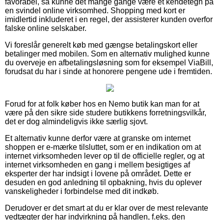
favorabel, så kunne det mange gange være et kendetegn på
en svindel online virksomhed. Shopping med kort er
imidlertid inkluderet i en regel, der assisterer kunden overfor
falske online selskaber.
Vi foreslår generelt køb med gængse betalingskort eller
betalinger med mobilen. Som en alternativ mulighed kunne
du overveje en afbetalingsløsning som for eksempel ViaBill,
forudsat du har i sinde at honorere pengene ude i fremtiden.
Forud for at folk køber hos en Nemo butik kan man for at
være på den sikre side studere butikkens forretningsvilkår,
det er dog almindeligvis ikke særlig sjovt.
Et alternativ kunne derfor være at granske om internet
shoppen er e-mærke tilsluttet, som er en indikation om at
internet virksomheden lever op til de officielle regler, og at
internet virksomheden en gang i mellem besigtiges af
eksperter der har indsigt i lovene på området. Dette er
desuden en god anledning til opbakning, hvis du oplever
vanskeligheder i forbindelse med dit indkøb.
Derudover er det smart at du er klar over de mest relevante
vedtægter der har indvirkning på handlen, f.eks. den