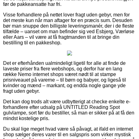
før de pakkeansatte har fri.
Visse forhandlere på nettet lover fragt uden gebyr, men for
det meste kun når man aftager for en præcis sum. Desuden
bør man snuppe den billigste leveringsmanér, der i de fleste
tilfælde – uanset om man befinder sig ved Esbjerg, Værløse
eller Aars – vil være at få fragtmanden til at bringe din
bestilling til en pakkeshop.
Det er efterhånden ualmindeligt ligetil for alle at finde de
laveste priser fra flere webshops, og derfor har en lang
række Nemo internet shops været nødt til at stampe
prisniveauet på varerne – til børn og babyer, og ligeså til
kvinder og mænd – markant, og endda nogle gange yde
fragt uden gebyr.
Det kan dog trods alt være udbytterigt at checke enkelte e-
forhandlere efter udsalg på UNTITLED Reading Spot
gulvlampe, sort før du bestiller, så man er sikker på at få den
mindst kostelige pris.
Du skal lige meget hvad være så påvagt, at ifald en internet
shop sælger deres varer til en salgspris som virker mystisk