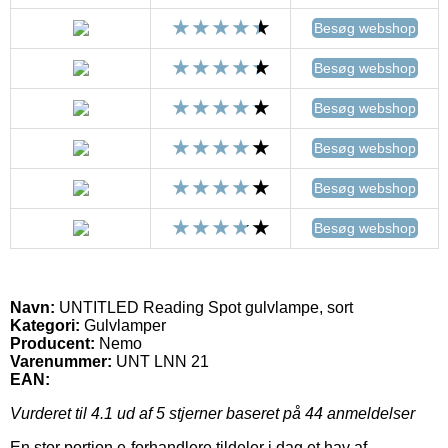
Besøg webshop
Besøg webshop
Besøg webshop
Besøg webshop
Besøg webshop
Besøg webshop
Navn:
UNTITLED Reading Spot gulvlampe, sort
Kategori:
Gulvlamper
Producent:
Nemo
Varenummer:
UNT LNN 21
EAN:
Vurderet til
4.1
ud af 5 stjerner baseret på
44
anmeldelser
En stor portion e-forhandlere tildeler i dag et hav af