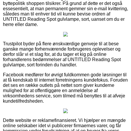
byttepolitik shoppen tilsikrer. På grund af dette er det også
essesentielt, at man permanent gemmer sin e-mail kvittering,
således man til enhver tid vil kunne bevise ordren af
UNTITLED Reading Spot gulvlampe, sort, uanset om du er
herre eller dame.
Trustpilot byder på flere ønskværdige genveje til at bese
ganske mange forhenværende forbrugeres oplevelser og
derfor slår vi et slag for, at du tager et kig på online
forhandlerens bedømmelser af UNTITLED Reading Spot
gulvlampe, sort forinden du handler.
Facebook medfører for øvrigt fuldkommen gode løsninger til
at få kendskab til internet forretningens kundefokus. Foruden
det ses en række outlets på nettet som giver kunderne
mulighed for at offentliggøre en anmeldelse af
virksomhedens service, som tilmed må benyttes til at afveje
kundetilfredsheden.
Dette website er reklamefinansieret. Vi hjælper en mængde
online selskaber idet vi publicerer firmaernes varer, og får
kommission under forudsætning af at en bruger fra vores