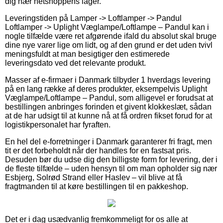
dig nær netshoppens lager.
Leveringstiden på Lamper -> Loftlamper -> Pandul
Loftlamper -> Uplight Væglampe/Loftlampe – Pandul kan i
nogle tilfælde være ret afgørende ifald du absolut skal bruge
dine nye varer lige om lidt, og af den grund er det uden tvivl
meningsfuldt at man besigtiger den estimerede
leveringsdato ved det relevante produkt.
Masser af e-firmaer i Danmark tilbyder 1 hverdags levering
på en lang række af deres produkter, eksempelvis Uplight
Væglampe/Loftlampe – Pandul, som alligevel er forudsat at
bestillingen anbringes forinden et givent klokkeslæt, sådan
at de har udsigt til at kunne nå at få ordren fikset forud for at
logistikpersonalet har fyraften.
En hel del e-forretninger i Danmark garanterer fri fragt, men
tit er det forbeholdt når der handles for en fastsat pris.
Desuden bør du udse dig den billigste form for levering, der i
de fleste tilfælde – uden hensyn til om man opholder sig nær
Esbjerg, Solrød Strand eller Haslev – vil blive at få
fragtmanden til at køre bestillingen til en pakkeshop.
Det er i dag usædvanlig fremkommeligt for os alle at