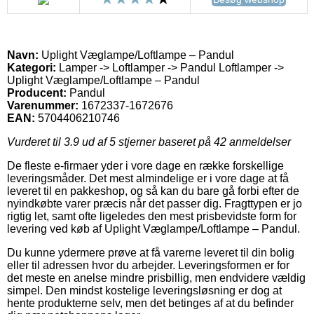
Navn:
Uplight Væglampe/Loftlampe – Pandul
Kategori:
Lamper -> Loftlamper -> Pandul Loftlamper ->
Uplight Væglampe/Loftlampe – Pandul
Producent:
Pandul
Varenummer:
1672337-1672676
EAN:
5704406210746
Vurderet til
3.9
ud af 5 stjerner baseret på
42
anmeldelser
De fleste e-firmaer yder i vore dage en række forskellige
leveringsmåder. Det mest almindelige er i vore dage at få
leveret til en pakkeshop, og så kan du bare gå forbi efter de
nyindkøbte varer præcis når det passer dig. Fragttypen er jo
rigtig let, samt ofte ligeledes den mest prisbevidste form for
levering ved køb af Uplight Væglampe/Loftlampe – Pandul.
Du kunne ydermere prøve at få varerne leveret til din bolig
eller til adressen hvor du arbejder. Leveringsformen er for
det meste en anelse mindre prisbillig, men endvidere vældig
simpel. Den mindst kostelige leveringsløsning er dog at
hente produkterne selv, men det betinges af at du befinder