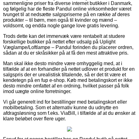
sammenligne priser fra diverse internet butikker i Danmark,
og følgelig har de fleste Pandul online virksomheder været
tvunget til at nedsætte salgspriserne på en række af deres
produkter – til børn, men også til kvinder og mænd –
voldsomt, og endda nogle gange love gratis levering.
Trods dette kan det immervæk være rentabelt at studere
forskellige butikker på nettet efter udsalg på Uplight
Væglampe/Loftlampe – Pandul forinden du placerer ordren,
sådan at du er skråsikker på at få den mest attraktive pris.
Man skal ikke desto mindre være omhyggelig med, at i
tilfælde af at en forhandler på nettet udlover et produkt for en
salgspris der er urealistisk tiltalende, så er det tit være et
kendetegn på en fup e-shop. Køb med betalingskort er ikke
desto mindre omfattet af en ordning, hvilket passer på folk
imod uægte online forretninger.
Vi går generelt ind for bestillinger med betalingskort eller
mobilbetaling. Som et alternativ kunne du udnytte en
afdragsløsning som f.eks. ViaBill, i tilfælde af at du ønsker at
klare beløbet over flere uger.