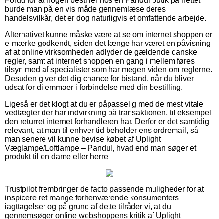
Forud for at nogen bestiller hos en Pandul butik på nettet
burde man på en vis måde gennemlæse deres
handelsvilkår, det er dog naturligvis et omfattende arbejde.
Alternativet kunne måske være at se om internet shoppen er
e-mærke godkendt, siden det længe har været en påvisning
af at online virksomheden adlyder de gældende danske
regler, samt at internet shoppen en gang i mellem føres
tilsyn med af specialister som har megen viden om reglerne.
Desuden giver det dig chance for bistand, når du bliver
udsat for dilemmaer i forbindelse med din bestilling.
Ligeså er det klogt at du er påpasselig med de mest vitale
vedtægter der har indvirkning på transaktionen, til eksempel
den returret internet forhandleren har. Derfor er det samtidig
relevant, at man til enhver tid beholder ens ordremail, så
man senere vil kunne bevise købet af Uplight
Væglampe/Loftlampe – Pandul, hvad end man søger et
produkt til en dame eller herre.
Trustpilot frembringer de facto passende muligheder for at
inspicere ret mange forhenværende konsumenters
iagttagelser og på grund af dette tilråder vi, at du
gennemsøger online webshoppens kritik af Uplight