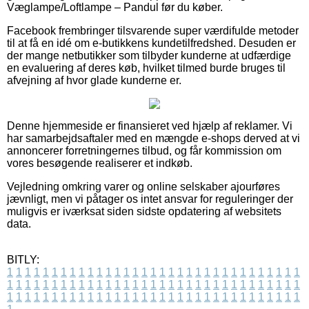
Væglampe/Loftlampe – Pandul før du køber.
Facebook frembringer tilsvarende super værdifulde metoder
til at få en idé om e-butikkens kundetilfredshed. Desuden er
der mange netbutikker som tilbyder kunderne at udfærdige
en evaluering af deres køb, hvilket tilmed burde bruges til
afvejning af hvor glade kunderne er.
Denne hjemmeside er finansieret ved hjælp af reklamer. Vi
har samarbejdsaftaler med en mængde e-shops derved at vi
annoncerer forretningernes tilbud, og får kommission om
vores besøgende realiserer et indkøb.
Vejledning omkring varer og online selskaber ajourføres
jævnligt, men vi påtager os intet ansvar for reguleringer der
muligvis er iværksat siden sidste opdatering af websitets
data.
BITLY:
1
1
1
1
1
1
1
1
1
1
1
1
1
1
1
1
1
1
1
1
1
1
1
1
1
1
1
1
1
1
1
1
1
1
1
1
1
1
1
1
1
1
1
1
1
1
1
1
1
1
1
1
1
1
1
1
1
1
1
1
1
1
1
1
1
1
1
1
1
1
1
1
1
1
1
1
1
1
1
1
1
1
1
1
1
1
1
1
1
1
1
1
1
1
1
1
1
1
1