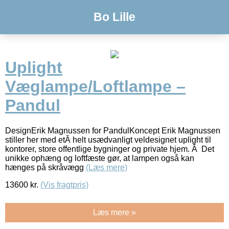
Bo Lille
Uplight
Væglampe/Loftlampe –
Pandul
DesignErik Magnussen for PandulKoncept Erik Magnussen
stiller her med etÂ helt usædvanligt veldesignet uplight til
kontorer, store offentlige bygninger og private hjem. Â Det
unikke ophæng og loftfæste gør, at lampen også kan
hænges på skråvægg
(Læs mere)
13600
kr.
(Vis fragtpris)
Læs mere »