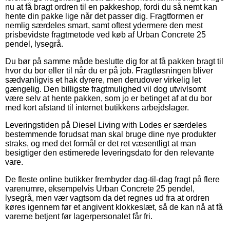
nu at få bragt ordren til en pakkeshop, fordi du så nemt kan
hente din pakke lige når det passer dig. Fragtformen er
nemlig særdeles smart, samt oftest ydermere den mest
prisbevidste fragtmetode ved køb af Urban Concrete 25
pendel, lysegrå.
Du bør på samme måde beslutte dig for at få pakken bragt til
hvor du bor eller til når du er på job. Fragtløsningen bliver
sædvanligvis et hak dyrere, men derudover virkelig let
gængelig. Den billigste fragtmulighed vil dog utvivlsomt
være selv at hente pakken, som jo er betinget af at du bor
med kort afstand til internet butikkens arbejdslager.
Leveringstiden på Diesel Living with Lodes er særdeles
bestemmende forudsat man skal bruge dine nye produkter
straks, og med det formål er det ret væsentligt at man
besigtiger den estimerede leveringsdato for den relevante
vare.
De fleste online butikker frembyder dag-til-dag fragt på flere
varenumre, eksempelvis Urban Concrete 25 pendel,
lysegrå, men vær vagtsom da det regnes ud fra at ordren
køres igennem før et angivent klokkeslæt, så de kan nå at få
varerne betjent før lagerpersonalet får fri.