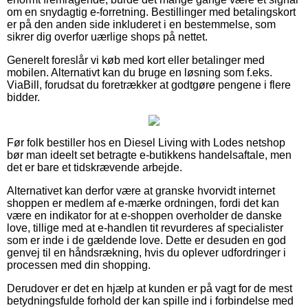
om en snydagtig e-forretning. Bestillinger med betalingskort
er på den anden side inkluderet i en bestemmelse, som
sikrer dig overfor uærlige shops på nettet.
Generelt foreslår vi køb med kort eller betalinger med
mobilen. Alternativt kan du bruge en løsning som f.eks.
ViaBill, forudsat du foretrækker at godtgøre pengene i flere
bidder.
Før folk bestiller hos en Diesel Living with Lodes netshop
bør man ideelt set betragte e-butikkens handelsaftale, men
det er bare et tidskrævende arbejde.
Alternativet kan derfor være at granske hvorvidt internet
shoppen er medlem af e-mærke ordningen, fordi det kan
være en indikator for at e-shoppen overholder de danske
love, tillige med at e-handlen tit revurderes af specialister
som er inde i de gældende love. Dette er desuden en god
genvej til en håndsrækning, hvis du oplever udfordringer i
processen med din shopping.
Derudover er det en hjælp at kunden er på vagt for de mest
betydningsfulde forhold der kan spille ind i forbindelse med