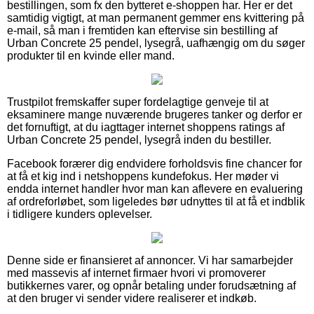
bestillingen, som fx den bytteret e-shoppen har. Her er det
samtidig vigtigt, at man permanent gemmer ens kvittering på
e-mail, så man i fremtiden kan eftervise sin bestilling af
Urban Concrete 25 pendel, lysegrå, uafhængig om du søger
produkter til en kvinde eller mand.
Trustpilot fremskaffer super fordelagtige genveje til at
eksaminere mange nuværende brugeres tanker og derfor er
det fornuftigt, at du iagttager internet shoppens ratings af
Urban Concrete 25 pendel, lysegrå inden du bestiller.
Facebook forærer dig endvidere forholdsvis fine chancer for
at få et kig ind i netshoppens kundefokus. Her møder vi
endda internet handler hvor man kan aflevere en evaluering
af ordreforløbet, som ligeledes bør udnyttes til at få et indblik
i tidligere kunders oplevelser.
Denne side er finansieret af annoncer. Vi har samarbejder
med massevis af internet firmaer hvori vi promoverer
butikkernes varer, og opnår betaling under forudsætning af
at den bruger vi sender videre realiserer et indkøb.