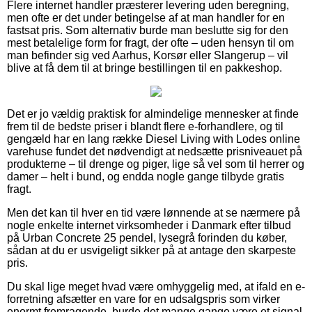
Flere internet handler præsterer levering uden beregning,
men ofte er det under betingelse af at man handler for en
fastsat pris. Som alternativ burde man beslutte sig for den
mest betalelige form for fragt, der ofte – uden hensyn til om
man befinder sig ved Aarhus, Korsør eller Slangerup – vil
blive at få dem til at bringe bestillingen til en pakkeshop.
Det er jo vældig praktisk for almindelige mennesker at finde
frem til de bedste priser i blandt flere e-forhandlere, og til
gengæld har en lang række Diesel Living with Lodes online
varehuse fundet det nødvendigt at nedsætte prisniveauet på
produkterne – til drenge og piger, lige så vel som til herrer og
damer – helt i bund, og endda nogle gange tilbyde gratis
fragt.
Men det kan til hver en tid være lønnende at se nærmere på
nogle enkelte internet virksomheder i Danmark efter tilbud
på Urban Concrete 25 pendel, lysegrå forinden du køber,
sådan at du er usvigeligt sikker på at antage den skarpeste
pris.
Du skal lige meget hvad være omhyggelig med, at ifald en e-
forretning afsætter en vare for en udsalgspris som virker
enormt fremragende, burde det mange gange være et signal