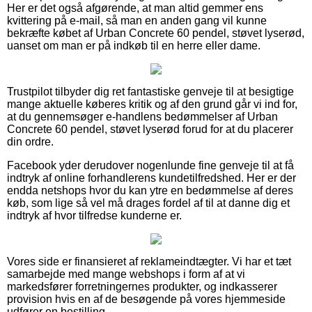
Her er det også afgørende, at man altid gemmer ens
kvittering på e-mail, så man en anden gang vil kunne
bekræfte købet af Urban Concrete 60 pendel, støvet lyserød,
uanset om man er på indkøb til en herre eller dame.
Trustpilot tilbyder dig ret fantastiske genveje til at besigtige
mange aktuelle køberes kritik og af den grund går vi ind for,
at du gennemsøger e-handlens bedømmelser af Urban
Concrete 60 pendel, støvet lyserød forud for at du placerer
din ordre.
Facebook yder derudover nogenlunde fine genveje til at få
indtryk af online forhandlerens kundetilfredshed. Her er der
endda netshops hvor du kan ytre en bedømmelse af deres
køb, som lige så vel må drages fordel af til at danne dig et
indtryk af hvor tilfredse kunderne er.
Vores side er finansieret af reklameindtægter. Vi har et tæt
samarbejde med mange webshops i form af at vi
markedsfører forretningernes produkter, og indkasserer
provision hvis en af de besøgende på vores hjemmeside
udfører en bestilling.