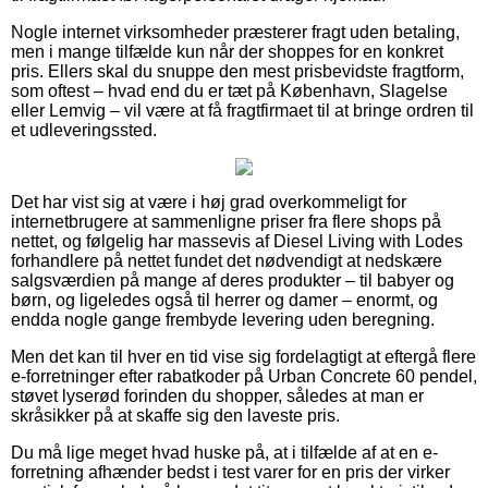
Nogle internet virksomheder præsterer fragt uden betaling,
men i mange tilfælde kun når der shoppes for en konkret
pris. Ellers skal du snuppe den mest prisbevidste fragtform,
som oftest – hvad end du er tæt på København, Slagelse
eller Lemvig – vil være at få fragtfirmaet til at bringe ordren til
et udleveringssted.
Det har vist sig at være i høj grad overkommeligt for
internetbrugere at sammenligne priser fra flere shops på
nettet, og følgelig har massevis af Diesel Living with Lodes
forhandlere på nettet fundet det nødvendigt at nedskære
salgsværdien på mange af deres produkter – til babyer og
børn, og ligeledes også til herrer og damer – enormt, og
endda nogle gange frembyde levering uden beregning.
Men det kan til hver en tid vise sig fordelagtigt at eftergå flere
e-forretninger efter rabatkoder på Urban Concrete 60 pendel,
støvet lyserød forinden du shopper, således at man er
skråsikker på at skaffe sig den laveste pris.
Du må lige meget hvad huske på, at i tilfælde af at en e-
forretning afhænder bedst i test varer for en pris der virker