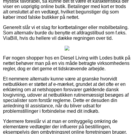
mystisk favorabel, så kunne det tit være et karakteristika der
viser en uoprigtig online butik. Betalinger med kort er trods
alt omsluttet af en vedtægt, hvilket begunstiger dig som
køber imod falske butikker på nettet.
Generelt slår vi et slag for kortbetalinger eller mobilbetaling.
Som alternativ burde du benytte et afdragstilbud som f.eks.
ViaBill, hvis du hellere vil dække regningen over tid.
Før nogen shopper hos en Diesel Living with Lodes butik på
nettet behøver man på en vis måde betragte virksomhedens
regler, dog er det gerne et tidskrævende arbejde.
Et nemmere alternativ kunne være at granske hvorvidt
netbutikken er støttet af e-mærket, grundet at det ofte er en
erklæring om at netshoppen forsvarer gældende dansk
lovgivning, udover at netbutikken rutinemæssigt besøges af
specialister som forstår reglerne. Dette er desuden din
anledning til assistance, når du bliver udsat for
problemstillinger i forbindelse med dit indkøb.
Ydermere foreslår vi at man er omhyggelig omkring de
elementære vedtægter der influerer på bestillingen,
eksempelvis den ombytningsret online forretningen bruger.