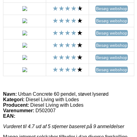
Besøg webshop
Besøg webshop
Besøg webshop
Besøg webshop
Besøg webshop
Besøg webshop
Navn:
Urban Concrete 60 pendel, støvet lyserød
Kategori:
Diesel Living with Lodes
Producent:
Diesel Living with Lodes
Varenummer:
D502007
EAN:
Vurderet til
4.7
ud af 5 stjerner baseret på
9
anmeldelser
Mange internet selskaber tilbyder i dag diverse forskellige