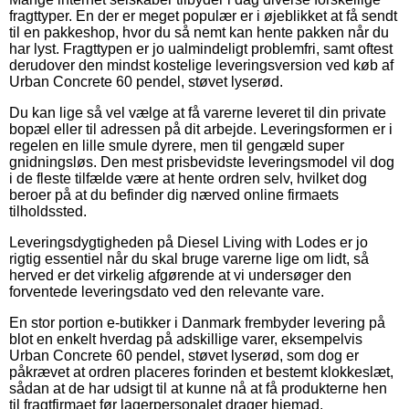
fragttyper. En der er meget populær er i øjeblikket at få sendt
til en pakkeshop, hvor du så nemt kan hente pakken når du
har lyst. Fragttypen er jo ualmindeligt problemfri, samt oftest
derudover den mindst kostelige leveringsversion ved køb af
Urban Concrete 60 pendel, støvet lyserød.
Du kan lige så vel vælge at få varerne leveret til din private
bopæl eller til adressen på dit arbejde. Leveringsformen er i
regelen en lille smule dyrere, men til gengæld super
gnidningsløs. Den mest prisbevidste leveringsmodel vil dog
i de fleste tilfælde være at hente ordren selv, hvilket dog
beroer på at du befinder dig nærved online firmaets
tilholdssted.
Leveringsdygtigheden på Diesel Living with Lodes er jo
rigtig essentiel når du skal bruge varerne lige om lidt, så
herved er det virkelig afgørende at vi undersøger den
forventede leveringsdato ved den relevante vare.
En stor portion e-butikker i Danmark frembyder levering på
blot en enkelt hverdag på adskillige varer, eksempelvis
Urban Concrete 60 pendel, støvet lyserød, som dog er
påkrævet at ordren placeres forinden et bestemt klokkeslæt,
sådan at de har udsigt til at kunne nå at få produkterne hen
til fragtfirmaet før lagerpersonalet drager hjemad.