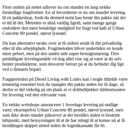
Flere outlets på nettet udlover nu om stunder en lang række
forskellige fragtformer. En af favoritterne er nu om stunder levering
til en pakkeshop, fordi du dermed nemt kan hente din pakke når der
er tid til det. Metoden er altså vældig ligetil, samt mange gange
endvidere den mest betalelige mulighed for fragt ved køb af Urban
Concrete 80 pendel, støvet lyserød.
Du kan alternativt tænke over at få ordren sendt til din privatbolig
eller til din arbejdsplads. Fragtmetoden bliver undertiden en kende
mere pebret, men på den anden side super hensigtsmæssig. Den
prisbilligste leveringsmåde vil dog altid vise sig at være at du selv
henter produkterne, som desværre beroer på at du befinder dig lige
ved e-firmaets bopæl.
Fragtperioden på Diesel Living with Lodes kan i nogle tilfælde være
temmelig essentiel hvis du mangler din pakke inden for få dage, så
derfor er det virkelig på sin plads at vi dobbelttjekker tidshorisonten
for levering ved den relevante vare.
En række webshops annoncerer 1 hverdags levering på utallige
varer, eksempelvis Urban Concrete 80 pendel, støvet lyserød, men
som ikke desto mindre påkræver at der bestilles inden et bestemt
tidspunkt, med hensynstagen til at de har udsigt til at kunne nå at få
bestillingen skippet afsted inden de logistikansatte får fri.