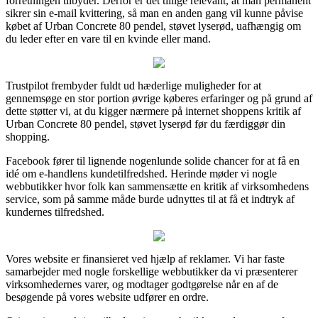
forretningen tilbyder. Derfor er det tillige relevant, at man permanent
sikrer sin e-mail kvittering, så man en anden gang vil kunne påvise
købet af Urban Concrete 80 pendel, støvet lyserød, uafhængig om
du leder efter en vare til en kvinde eller mand.
Trustpilot frembyder fuldt ud hæderlige muligheder for at
gennemsøge en stor portion øvrige køberes erfaringer og på grund af
dette støtter vi, at du kigger nærmere på internet shoppens kritik af
Urban Concrete 80 pendel, støvet lyserød før du færdiggør din
shopping.
Facebook fører til lignende nogenlunde solide chancer for at få en
idé om e-handlens kundetilfredshed. Herinde møder vi nogle
webbutikker hvor folk kan sammensætte en kritik af virksomhedens
service, som på samme måde burde udnyttes til at få et indtryk af
kundernes tilfredshed.
Vores website er finansieret ved hjælp af reklamer. Vi har faste
samarbejder med nogle forskellige webbutikker da vi præsenterer
virksomhedernes varer, og modtager godtgørelse når en af de
besøgende på vores website udfører en ordre.