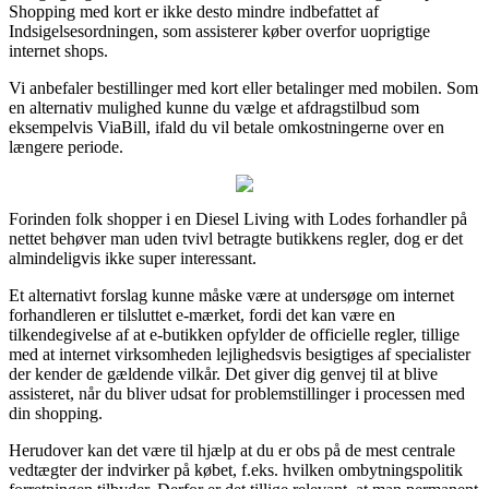
Shopping med kort er ikke desto mindre indbefattet af
Indsigelsesordningen, som assisterer køber overfor uoprigtige
internet shops.
Vi anbefaler bestillinger med kort eller betalinger med mobilen. Som
en alternativ mulighed kunne du vælge et afdragstilbud som
eksempelvis ViaBill, ifald du vil betale omkostningerne over en
længere periode.
Forinden folk shopper i en Diesel Living with Lodes forhandler på
nettet behøver man uden tvivl betragte butikkens regler, dog er det
almindeligvis ikke super interessant.
Et alternativt forslag kunne måske være at undersøge om internet
forhandleren er tilsluttet e-mærket, fordi det kan være en
tilkendegivelse af at e-butikken opfylder de officielle regler, tillige
med at internet virksomheden lejlighedsvis besigtiges af specialister
der kender de gældende vilkår. Det giver dig genvej til at blive
assisteret, når du bliver udsat for problemstillinger i processen med
din shopping.
Herudover kan det være til hjælp at du er obs på de mest centrale
vedtægter der indvirker på købet, f.eks. hvilken ombytningspolitik