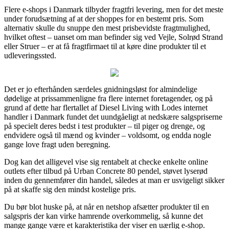
Flere e-shops i Danmark tilbyder fragtfri levering, men for det meste
under forudsætning af at der shoppes for en bestemt pris. Som
alternativ skulle du snuppe den mest prisbevidste fragtmulighed,
hvilket oftest – uanset om man befinder sig ved Vejle, Solrød Strand
eller Struer – er at få fragtfirmaet til at køre dine produkter til et
udleveringssted.
Det er jo efterhånden særdeles gnidningsløst for almindelige
dødelige at prissammenligne fra flere internet foretagender, og på
grund af dette har flertallet af Diesel Living with Lodes internet
handler i Danmark fundet det uundgåeligt at nedskære salgspriserne
på specielt deres bedst i test produkter – til piger og drenge, og
endvidere også til mænd og kvinder – voldsomt, og endda nogle
gange love fragt uden beregning.
Dog kan det alligevel vise sig rentabelt at checke enkelte online
outlets efter tilbud på Urban Concrete 80 pendel, støvet lyserød
inden du gennemfører din handel, således at man er usvigeligt sikker
på at skaffe sig den mindst kostelige pris.
Du bør blot huske på, at når en netshop afsætter produkter til en
salgspris der kan virke hamrende overkommelig, så kunne det
mange gange være et karakteristika der viser en uærlig e-shop.