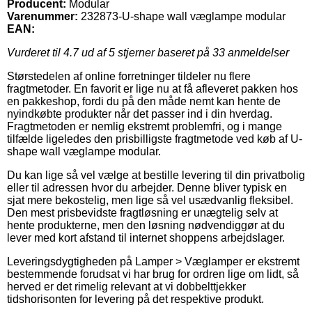
Producent:
Modular
Varenummer:
232873-U-shape wall væglampe modular
EAN:
Vurderet til
4.7
ud af 5 stjerner baseret på
33
anmeldelser
Størstedelen af online forretninger tildeler nu flere
fragtmetoder. En favorit er lige nu at få afleveret pakken hos
en pakkeshop, fordi du på den måde nemt kan hente de
nyindkøbte produkter når det passer ind i din hverdag.
Fragtmetoden er nemlig ekstremt problemfri, og i mange
tilfælde ligeledes den prisbilligste fragtmetode ved køb af U-
shape wall væglampe modular.
Du kan lige så vel vælge at bestille levering til din privatbolig
eller til adressen hvor du arbejder. Denne bliver typisk en
sjat mere bekostelig, men lige så vel usædvanlig fleksibel.
Den mest prisbevidste fragtløsning er unægtelig selv at
hente produkterne, men den løsning nødvendiggør at du
lever med kort afstand til internet shoppens arbejdslager.
Leveringsdygtigheden på Lamper > Væglamper er ekstremt
bestemmende forudsat vi har brug for ordren lige om lidt, så
herved er det rimelig relevant at vi dobbelttjekker
tidshorisonten for levering på det respektive produkt.