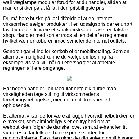
wall væglampe modular forud for at du handler, sådan at
man er sikker på at få fat i den prisbilligste pris.
Du må bare huske på, at i tilfælde af at en internet
virksomhed sælger produkter til en udsalgspris der er uhørt
lav, burde det tit være et karakteristika der viser en falsk e-
shop. Handler med kort er trods alt en del af et reglement,
hvilket værner køberen imod svindlende internet outlets.
Generelt går vi ind for kortkøb eller mobilbetaling. Som en
alternativ mulighed kunne du vælge en løsning fra
eksempelvis ViaBill, når du efterspørger at afbetale
regningen af flere omgange.
Før nogen handler i en Modular netbutik burde man i
virkeligheden tage stilling til virksomhedens
forretningsbetingelser, men det er tit ikke specielt
ophidsende.
Et alternativ kan derfor være at kigge hvorvidt netbutikken er
e-mærket, som almindeligvis er en tryghed om at
webbutikken følger de danske love, samt at e-handlen tit
vurderes af fagfolk der har ekspertise inden for
retningslinjerne. Desuden giver det dig anledning til bistand,