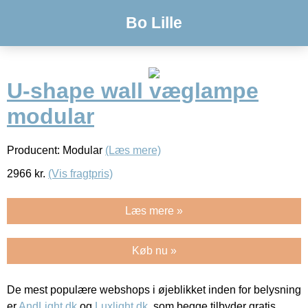
Bo Lille
U-shape wall væglampe
modular
Producent: Modular
(Læs mere)
2966
kr.
(Vis fragtpris)
Læs mere »
Køb nu »
De mest populære webshops i øjeblikket inden for belysning
er
AndLight.dk
og
Luxlight.dk
, som begge tilbyder gratis