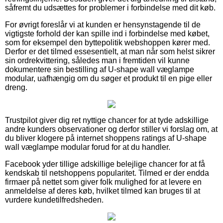
såfremt du udsættes for problemer i forbindelse med dit køb.
For øvrigt foreslår vi at kunden er hensynstagende til de
vigtigste forhold der kan spille ind i forbindelse med købet,
som for eksempel den byttepolitik webshoppen kører med.
Derfor er det tilmed essesentielt, at man når som helst sikrer
sin ordrekvittering, således man i fremtiden vil kunne
dokumentere sin bestilling af U-shape wall væglampe
modular, uafhængig om du søger et produkt til en pige eller
dreng.
Trustpilot giver dig ret nyttige chancer for at tyde adskillige
andre kunders observationer og derfor stiller vi forslag om, at
du bliver klogere på internet shoppens ratings af U-shape
wall væglampe modular forud for at du handler.
Facebook yder tillige adskillige belejlige chancer for at få
kendskab til netshoppens popularitet. Tilmed er der endda
firmaer på nettet som giver folk mulighed for at levere en
anmeldelse af deres køb, hvilket tilmed kan bruges til at
vurdere kundetilfredsheden.