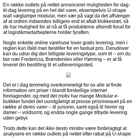
En række outlets på nettet annoncerer muligheden for dag-
til-dag levering på en hel del varer, eksempelvis U-shape
wall væglampe modular, men vær på vagt da det afhænger
af at ordren indsendes tidligere end et aftalt klokkeslæt, så
de har mulighed for at nå at få produkterne afsendt forud for
at logistikmedarbejderne holder fyraften.
Nogle enkelte online varehuse lover gratis levering, men i
reglen kun ifald man bestiller for en fastsat pris. Derudover
kan du udse dig den billigste leveringstype, som tit – om du
bor nær Fredericia, Brønderslev eller Hørning – er at få
leveret din bestilling til et udleveringssted.
Det er i dag temmelig overkommeligt for os alle at finde
information om priser i blandt forskellige internet
foretagender, og med det motiv har mange Modular e-
butikker fundet det uundgåeligt at presse prisniveauet på en
række af deres varer – til juniorer, samt også til herrer og
damer – voldsomt, og endda nogle gange tilbyde levering
uden gebyr.
Trods dette kan det ikke desto mindre være fordelagtigt at
analysere en række outlets på nettet efter rabat på U-shape