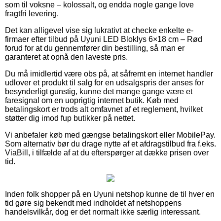
som til voksne – kolossalt, og endda nogle gange love
fragtfri levering.
Det kan alligevel vise sig lukrativt at checke enkelte e-
firmaer efter tilbud på Uyuni LED Bloklys 6×18 cm – Rød
forud for at du gennemfører din bestilling, så man er
garanteret at opnå den laveste pris.
Du må imidlertid være obs på, at såfremt en internet handler
udlover et produkt til salg for en udsalgspris der anses for
besynderligt gunstig, kunne det mange gange være et
faresignal om en uoprigtig internet butik. Køb med
betalingskort er trods alt omfavnet af et reglement, hvilket
støtter dig imod fup butikker på nettet.
Vi anbefaler køb med gængse betalingskort eller MobilePay.
Som alternativ bør du drage nytte af et afdragstilbud fra f.eks.
ViaBill, i tilfælde af at du efterspørger at dække prisen over
tid.
Inden folk shopper på en Uyuni netshop kunne de til hver en
tid gøre sig bekendt med indholdet af netshoppens
handelsvilkår, dog er det normalt ikke særlig interessant.