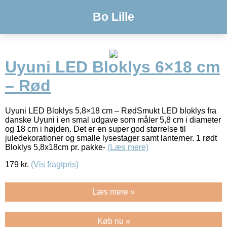
Bo Lille
Uyuni LED Bloklys 6×18 cm
– Rød
Uyuni LED Bloklys 5,8×18 cm – RødSmukt LED bloklys fra
danske Uyuni i en smal udgave som måler 5,8 cm i diameter
og 18 cm i højden. Det er en super god størrelse til
juledekorationer og smalle lysestager samt lanterner. 1 rødt
Bloklys 5,8x18cm pr. pakke-
(Læs mere)
179
kr.
(Vis fragtpris)
Læs mere »
Køb nu »