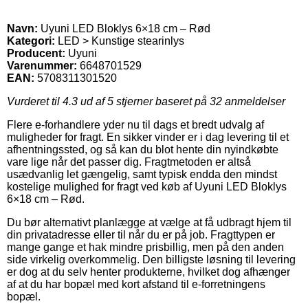
Navn:
Uyuni LED Bloklys 6×18 cm – Rød
Kategori:
LED > Kunstige stearinlys
Producent:
Uyuni
Varenummer:
6648701529
EAN:
5708311301520
Vurderet til
4.3
ud af 5 stjerner baseret på
32
anmeldelser
Flere e-forhandlere yder nu til dags et bredt udvalg af
muligheder for fragt. En sikker vinder er i dag levering til et
afhentningssted, og så kan du blot hente din nyindkøbte
vare lige når det passer dig. Fragtmetoden er altså
usædvanlig let gængelig, samt typisk endda den mindst
kostelige mulighed for fragt ved køb af Uyuni LED Bloklys
6×18 cm – Rød.
Du bør alternativt planlægge at vælge at få udbragt hjem til
din privatadresse eller til når du er på job. Fragttypen er
mange gange et hak mindre prisbillig, men på den anden
side virkelig overkommelig. Den billigste løsning til levering
er dog at du selv henter produkterne, hvilket dog afhænger
af at du har bopæl med kort afstand til e-forretningens
bopæl.