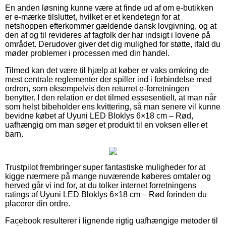
En anden løsning kunne være at finde ud af om e-butikken
er e-mærke tilsluttet, hvilket er et kendetegn for at
netshoppen efterkommer gældende dansk lovgivning, og at
den af og til revideres af fagfolk der har indsigt i lovene på
området. Derudover giver det dig mulighed for støtte, ifald du
møder problemer i processen med din handel.
Tilmed kan det være til hjælp at køber er vaks omkring de
mest centrale reglementer der spiller ind i forbindelse med
ordren, som eksempelvis den returret e-forretningen
benytter. I den relation er det tilmed essesentielt, at man når
som helst bibeholder ens kvittering, så man senere vil kunne
bevidne købet af Uyuni LED Bloklys 6×18 cm – Rød,
uafhængig om man søger et produkt til en voksen eller et
barn.
Trustpilot frembringer super fantastiske muligheder for at
kigge nærmere på mange nuværende køberes omtaler og
herved går vi ind for, at du tolker internet forretningens
ratings af Uyuni LED Bloklys 6×18 cm – Rød forinden du
placerer din ordre.
Facebook resulterer i lignende rigtig uafhængige metoder til