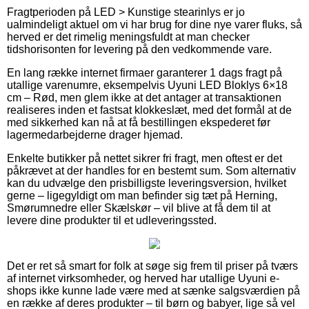
Fragtperioden på LED > Kunstige stearinlys er jo
ualmindeligt aktuel om vi har brug for dine nye varer fluks, så
herved er det rimelig meningsfuldt at man checker
tidshorisonten for levering på den vedkommende vare.
En lang række internet firmaer garanterer 1 dags fragt på
utallige varenumre, eksempelvis Uyuni LED Bloklys 6×18
cm – Rød, men glem ikke at det antager at transaktionen
realiseres inden et fastsat klokkeslæt, med det formål at de
med sikkerhed kan nå at få bestillingen ekspederet før
lagermedarbejderne drager hjemad.
Enkelte butikker på nettet sikrer fri fragt, men oftest er det
påkrævet at der handles for en bestemt sum. Som alternativ
kan du udvælge den prisbilligste leveringsversion, hvilket
gerne – ligegyldigt om man befinder sig tæt på Herning,
Smørumnedre eller Skælskør – vil blive at få dem til at
levere dine produkter til et udleveringssted.
Det er ret så smart for folk at søge sig frem til priser på tværs
af internet virksomheder, og herved har utallige Uyuni e-
shops ikke kunne lade være med at sænke salgsværdien på
en række af deres produkter – til børn og babyer, lige så vel