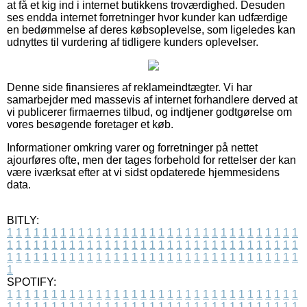
at få et kig ind i internet butikkens troværdighed. Desuden
ses endda internet forretninger hvor kunder kan udfærdige
en bedømmelse af deres købsoplevelse, som ligeledes kan
udnyttes til vurdering af tidligere kunders oplevelser.
Denne side finansieres af reklameindtægter. Vi har
samarbejder med massevis af internet forhandlere derved at
vi publicerer firmaernes tilbud, og indtjener godtgørelse om
vores besøgende foretager et køb.
Informationer omkring varer og forretninger på nettet
ajourføres ofte, men der tages forbehold for rettelser der kan
være iværksat efter at vi sidst opdaterede hjemmesidens
data.
BITLY:
1
1
1
1
1
1
1
1
1
1
1
1
1
1
1
1
1
1
1
1
1
1
1
1
1
1
1
1
1
1
1
1
1
1
1
1
1
1
1
1
1
1
1
1
1
1
1
1
1
1
1
1
1
1
1
1
1
1
1
1
1
1
1
1
1
1
1
1
1
1
1
1
1
1
1
1
1
1
1
1
1
1
1
1
1
1
1
1
1
1
1
1
1
1
1
1
1
1
1
1
SPOTIFY:
1
1
1
1
1
1
1
1
1
1
1
1
1
1
1
1
1
1
1
1
1
1
1
1
1
1
1
1
1
1
1
1
1
1
1
1
1
1
1
1
1
1
1
1
1
1
1
1
1
1
1
1
1
1
1
1
1
1
1
1
1
1
1
1
1
1