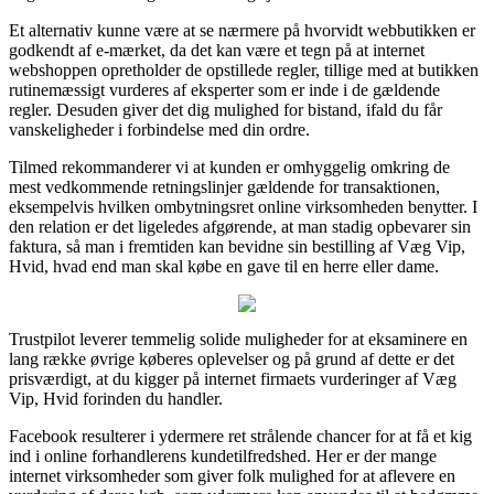
Et alternativ kunne være at se nærmere på hvorvidt webbutikken er
godkendt af e-mærket, da det kan være et tegn på at internet
webshoppen opretholder de opstillede regler, tillige med at butikken
rutinemæssigt vurderes af eksperter som er inde i de gældende
regler. Desuden giver det dig mulighed for bistand, ifald du får
vanskeligheder i forbindelse med din ordre.
Tilmed rekommanderer vi at kunden er omhyggelig omkring de
mest vedkommende retningslinjer gældende for transaktionen,
eksempelvis hvilken ombytningsret online virksomheden benytter. I
den relation er det ligeledes afgørende, at man stadig opbevarer sin
faktura, så man i fremtiden kan bevidne sin bestilling af Væg Vip,
Hvid, hvad end man skal købe en gave til en herre eller dame.
Trustpilot leverer temmelig solide muligheder for at eksaminere en
lang række øvrige køberes oplevelser og på grund af dette er det
prisværdigt, at du kigger på internet firmaets vurderinger af Væg
Vip, Hvid forinden du handler.
Facebook resulterer i ydermere ret strålende chancer for at få et kig
ind i online forhandlerens kundetilfredshed. Her er der mange
internet virksomheder som giver folk mulighed for at aflevere en