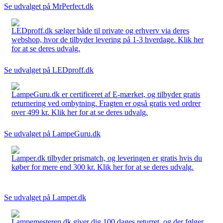
Se udvalget på MrPerfect.dk
LEDproff.dk sælger både til private og erhverv via deres
webshop, hvor de tilbyder levering på 1-3 hverdage. Klik her
for at se deres udvalg.
Se udvalget på LEDproff.dk
LampeGuru.dk er certificeret af E-mærket, og tilbyder gratis
returnering ved ombytning. Fragten er også gratis ved ordrer
over 499 kr. Klik her for at se deres udvalg.
Se udvalget på LampeGuru.dk
Lamper.dk tilbyder prismatch, og leveringen er gratis hvis du
køber for mere end 300 kr. Klik her for at se deres udvalg.
Se udvalget på Lamper.dk
Lampemesteren.dk giver dig 100 dages returret, og der følger