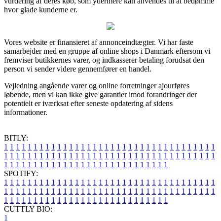
vurdering af deres køb, som ydermere kan anvendes til at bedømme
hvor glade kunderne er.
Vores website er finansieret af annonceindtægter. Vi har faste
samarbejder med en gruppe af online shops i Danmark eftersom vi
fremviser butikkernes varer, og indkasserer betaling forudsat den
person vi sender videre gennemfører en handel.
Vejledning angående varer og online forretninger ajourføres
løbende, men vi kan ikke give garantier imod forandringer der
potentielt er iværksat efter seneste opdatering af sidens
informationer.
BITLY:
1
1
1
1
1
1
1
1
1
1
1
1
1
1
1
1
1
1
1
1
1
1
1
1
1
1
1
1
1
1
1
1
1
1
1
1
1
1
1
1
1
1
1
1
1
1
1
1
1
1
1
1
1
1
1
1
1
1
1
1
1
1
1
1
1
1
1
1
1
1
1
1
1
1
1
1
1
1
1
1
1
1
1
1
1
1
1
1
1
1
1
1
1
1
1
1
1
1
1
1
SPOTIFY:
1
1
1
1
1
1
1
1
1
1
1
1
1
1
1
1
1
1
1
1
1
1
1
1
1
1
1
1
1
1
1
1
1
1
1
1
1
1
1
1
1
1
1
1
1
1
1
1
1
1
1
1
1
1
1
1
1
1
1
1
1
1
1
1
1
1
1
1
1
1
1
1
1
1
1
1
1
1
1
1
1
1
1
1
1
1
1
1
1
1
1
1
1
1
1
1
1
1
1
1
CUTTLY BIO:
1