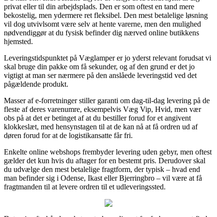
privat eller til din arbejdsplads. Den er som oftest en tand mere
bekostelig, men ydermere ret fleksibel. Den mest betalelige løsning
vil dog utvivlsomt være selv at hente varerne, men den mulighed
nødvendiggør at du fysisk befinder dig nærved online butikkens
hjemsted.
Leveringstidspunktet på Væglamper er jo yderst relevant forudsat vi
skal bruge din pakke om få sekunder, og af den grund er det jo
vigtigt at man ser nærmere på den anslåede leveringstid ved det
pågældende produkt.
Masser af e-forretninger stiller garanti om dag-til-dag levering på de
fleste af deres varenumre, eksempelvis Væg Vip, Hvid, men vær
obs på at det er betinget af at du bestiller forud for et angivent
klokkeslæt, med hensynstagen til at de kan nå at få ordren ud af
døren forud for at de logistikansatte får fri.
Enkelte online webshops frembyder levering uden gebyr, men oftest
gælder det kun hvis du aftager for en bestemt pris. Derudover skal
du udvælge den mest betalelige fragtform, der typisk – hvad end
man befinder sig i Odense, Ikast eller Bjerringbro – vil være at få
fragtmanden til at levere ordren til et udleveringssted.