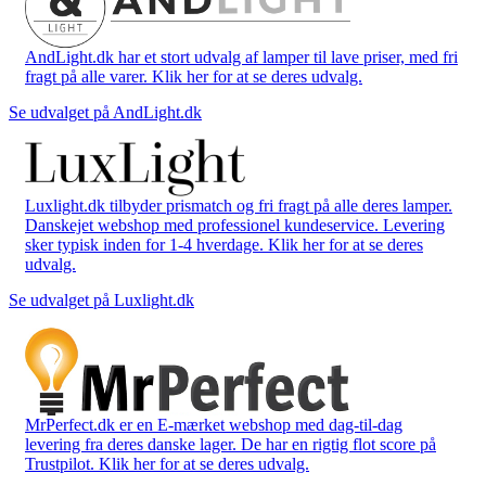
AndLight.dk har et stort udvalg af lamper til lave priser, med fri
fragt på alle varer. Klik her for at se deres udvalg.
Se udvalget på AndLight.dk
Luxlight.dk tilbyder prismatch og fri fragt på alle deres lamper.
Danskejet webshop med professionel kundeservice. Levering
sker typisk inden for 1-4 hverdage. Klik her for at se deres
udvalg.
Se udvalget på Luxlight.dk
MrPerfect.dk er en E-mærket webshop med dag-til-dag
levering fra deres danske lager. De har en rigtig flot score på
Trustpilot. Klik her for at se deres udvalg.