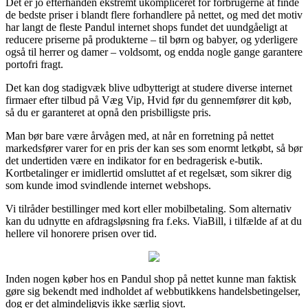
Det er jo efterhånden ekstremt ukompliceret for forbrugerne at finde
de bedste priser i blandt flere forhandlere på nettet, og med det motiv
har langt de fleste Pandul internet shops fundet det uundgåeligt at
reducere priserne på produkterne – til børn og babyer, og yderligere
også til herrer og damer – voldsomt, og endda nogle gange garantere
portofri fragt.
Det kan dog stadigvæk blive udbytterigt at studere diverse internet
firmaer efter tilbud på Væg Vip, Hvid før du gennemfører dit køb,
så du er garanteret at opnå den prisbilligste pris.
Man bør bare være årvågen med, at når en forretning på nettet
markedsfører varer for en pris der kan ses som enormt letkøbt, så bør
det undertiden være en indikator for en bedragerisk e-butik.
Kortbetalinger er imidlertid omsluttet af et regelsæt, som sikrer dig
som kunde imod svindlende internet webshops.
Vi tilråder bestillinger med kort eller mobilbetaling. Som alternativ
kan du udnytte en afdragsløsning fra f.eks. ViaBill, i tilfælde af at du
hellere vil honorere prisen over tid.
Inden nogen køber hos en Pandul shop på nettet kunne man faktisk
gøre sig bekendt med indholdet af webbutikkens handelsbetingelser,
dog er det almindeligvis ikke særlig sjovt.