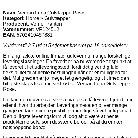
Navn:
Verpan Luna Gulvtæppe Rose
Kategori:
Home > Gulvtæpper
Producent:
Verner Panton
Varenummer:
VP124512
EAN:
5702410457881
Vurderet til
3.7
ud af 5 stjerner baseret på
18
anmeldelser
En lang række online firmaer udlover nu mange forskellige
leveringsløsninger. En favorit er på nuværende tidspunkt at
få leveret til et udleveringssted, fordi det giver dig fuld
fleksibilitet til at hente bestillingen når der er mulighed for
det. Muligheden er jo meget let gængelig, og tit tilmed den
billigste slags levering ved køb af Verpan Luna Gulvtæppe
Rose.
Du kan derudover overveje at vælge at få leveret hjem til dig
eller til hvor du arbejder. Leveringsmetoden bliver mange
gange en tand mindre prisbillig, men lige så vel rigtig smart.
Den billigste leveringsform vil dog altid være at hente
produkterne selv, som desværre beroer på at du er nær
netshoppens bopæl.
Leveringstidspunktet på Home > Gulvtæpper er jo ret aktuel