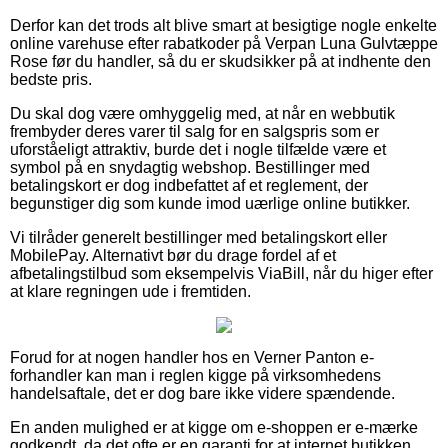
Derfor kan det trods alt blive smart at besigtige nogle enkelte
online varehuse efter rabatkoder på Verpan Luna Gulvtæppe
Rose før du handler, så du er skudsikker på at indhente den
bedste pris.
Du skal dog være omhyggelig med, at når en webbutik
frembyder deres varer til salg for en salgspris som er
uforståeligt attraktiv, burde det i nogle tilfælde være et
symbol på en snydagtig webshop. Bestillinger med
betalingskort er dog indbefattet af et reglement, der
begunstiger dig som kunde imod uærlige online butikker.
Vi tilråder generelt bestillinger med betalingskort eller
MobilePay. Alternativt bør du drage fordel af et
afbetalingstilbud som eksempelvis ViaBill, når du higer efter
at klare regningen ude i fremtiden.
Forud for at nogen handler hos en Verner Panton e-
forhandler kan man i reglen kigge på virksomhedens
handelsaftale, det er dog bare ikke videre spændende.
En anden mulighed er at kigge om e-shoppen er e-mærke
godkendt, da det ofte er en garanti for at internet butikken