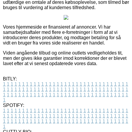
udfærdige en omtale af deres købsoplevelse, som tilmed bør
bruges til vurdering af kundernes tilfredshed.
Vores hjemmeside er finansieret af annoncer. Vi har
samarbejdsaftaler med flere e-forretninger i form af at vi
introducerer deres produkter, og modtager betaling for så
vidt en bruger fra vores side realiserer en handel.
Viden angående tilbud og online outlets vedligeholdes tit,
men der gives ikke garantier imod korrektioner der er blevet
lavet efter at vi senest opdaterede vores data.
BITLY:
1
1
1
1
1
1
1
1
1
1
1
1
1
1
1
1
1
1
1
1
1
1
1
1
1
1
1
1
1
1
1
1
1
1
1
1
1
1
1
1
1
1
1
1
1
1
1
1
1
1
1
1
1
1
1
1
1
1
1
1
1
1
1
1
1
1
1
1
1
1
1
1
1
1
1
1
1
1
1
1
1
1
1
1
1
1
1
1
1
1
1
1
1
1
1
1
1
1
1
1
SPOTIFY:
1
1
1
1
1
1
1
1
1
1
1
1
1
1
1
1
1
1
1
1
1
1
1
1
1
1
1
1
1
1
1
1
1
1
1
1
1
1
1
1
1
1
1
1
1
1
1
1
1
1
1
1
1
1
1
1
1
1
1
1
1
1
1
1
1
1
1
1
1
1
1
1
1
1
1
1
1
1
1
1
1
1
1
1
1
1
1
1
1
1
1
1
1
1
1
1
1
1
1
1
CUTTLY BIO: