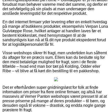
forudsat man behøver varerne med det samme, og derfor er
det selvfølgelig på sin plads at man undersøger den
anslåede leveringstid for det respektive produkt.
En del internet firmaer yder levering efter en enkelt hverdag
på mange af butikkens produkter, eksempelvis Verpan Luna
Gulvtæppe Rose, hvilket antager at handlen laves før et
bestemt klokkeslæt, med hensynstagen til at de
sandsynligvis kan nå at få dit nye produkt ekspederet forud
for at logistikpersonalet får fri.
Visse webshops sikrer fri fragt, men undertiden kun såfremt
du aftager for en præcis sum. Ellers kan du beslutte sig for
den mest betalelige mulighed for fragt, som i de fleste
tilfælde – hvad end man bor tæt på Kolding, Odder eller
Ribe – vil blive at få kørt din bestilling til en pakkeshop.
Det er efterhånden super gnidningsløst for folk at finde
information om priser fra flere online firmaer, og altså har
massevis af Verner Panton webshops været presset til at at
presse priserne på mange af deres produkter – til børn, og
desuden også til voksne – drastisk, og endda nogle gange
præstere fri fragt.