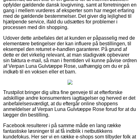
opfylder gældende dansk lovgivning, samt at forretningen en
gang i mellem vurderes af eksperter som har meget erfaring
med de gældende bestemmelser. Det giver dig lejlighed til
hjælpende service, ifald du udsættes for problemer i
processen med din shopping.
Udover dette anbefales det at kunden er påpasselig med de
elementære betingelser der kan influere på bestillingen, til
eksempel den returret e-handlen garanterer. På grund af
dette er det virkelig relevant, at man stadigvæk opbevarer
sin faktura e-mail, så man i fremtiden vil kunne påvise ordren
af Verpan Luna Gulvtæppe Rose, uafhængig om du er på
indkøb til en voksen eller et barn.
Trustpilot bringer dig ultra fine genveje til at efterforske
adskillige andre konsumenters iagttagelser og herved er det
anbefalelsesværdigt, at du eftergår online shoppens
anmeldelser af Verpan Luna Gulvtæppe Rose forud for at du
lægger din bestilling.
Facebook resulterer i på samme måde en lang række
fantastiske løsninger til at få indblik i netbutikkens
kundefokus. Her ser vi en række e-shops som tilbyder folk at