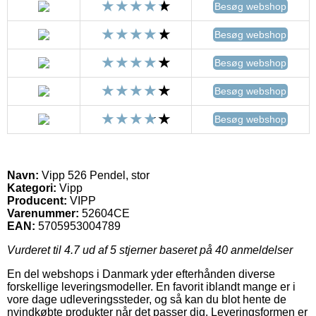
Besøg webshop
Besøg webshop
Besøg webshop
Besøg webshop
Besøg webshop
Navn:
Vipp 526 Pendel, stor
Kategori:
Vipp
Producent:
VIPP
Varenummer:
52604CE
EAN:
5705953004789
Vurderet til
4.7
ud af 5 stjerner baseret på
40
anmeldelser
En del webshops i Danmark yder efterhånden diverse
forskellige leveringsmodeller. En favorit iblandt mange er i
vore dage udleveringssteder, og så kan du blot hente de
nyindkøbte produkter når det passer dig. Leveringsformen er