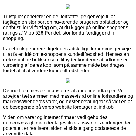
Trustpilot genererer en del fortræffelige genveje til at
iagttage en stor portion nuværende brugeres opfattelser og
derfor stiller vi forslag om, at du kigger på online shoppens
ratings af Vipp 526 Pendel, stor før du færdiggør din
shopping.
Facebook genererer ligeledes adskillige fornemme genveje
til at få en idé om e-shoppens kundetilfredshed. Her ses en
række online butikker som tilbyder kunderne at udforme en
vurdering af deres køb, som på samme måde bør drages
fordel af til at vurdere kundetilfredsheden.
Denne hjemmeside finansieres af annonceindtægter. Vi
arbejder tæt sammen med massevis af online forhandlere og
markedsfører deres varer, og høster betaling for så vidt en af
de besøgende på vores website foretager et indkøb.
Viden om varer og internet firmaer vedligeholdes
rutinemæssigt, men der tages ikke ansvar for ændringer der
potentielt er realiseret siden vi sidste gang opdaterede de
anvendte data.