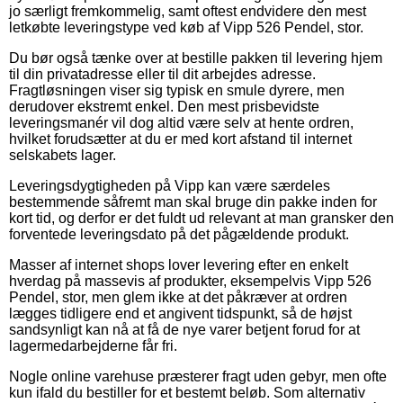
jo særligt fremkommelig, samt oftest endvidere den mest
letkøbte leveringstype ved køb af Vipp 526 Pendel, stor.
Du bør også tænke over at bestille pakken til levering hjem
til din privatadresse eller til dit arbejdes adresse.
Fragtløsningen viser sig typisk en smule dyrere, men
derudover ekstremt enkel. Den mest prisbevidste
leveringsmanér vil dog altid være selv at hente ordren,
hvilket forudsætter at du er med kort afstand til internet
selskabets lager.
Leveringsdygtigheden på Vipp kan være særdeles
bestemmende såfremt man skal bruge din pakke inden for
kort tid, og derfor er det fuldt ud relevant at man gransker den
forventede leveringsdato på det pågældende produkt.
Masser af internet shops lover levering efter en enkelt
hverdag på massevis af produkter, eksempelvis Vipp 526
Pendel, stor, men glem ikke at det påkræver at ordren
lægges tidligere end et angivent tidspunkt, så de højst
sandsynligt kan nå at få de nye varer betjent forud for at
lagermedarbejderne får fri.
Nogle online varehuse præsterer fragt uden gebyr, men ofte
kun ifald du bestiller for et bestemt beløb. Som alternativ