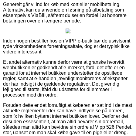
Generelt går vi ind for køb med kort eller mobilbetaling.
Alternativt kan du anvende en løsning på afbetaling som
eksempelvis ViaBill, såfremt du ser en fordel i at honorere
betalingen over en længere periode.
Inden nogen bestiller hos en VIPP e-butik bør de utvivlsomt
tyde virksomhedens forretningsaftale, dog er det typisk ikke
videre interessant.
Et andet alternativ kunne derfor være at granske hvorvidt
webbutikken er godkendt af e-mærket, fordi det ofte er en
garanti for at internet butikken understøtter de opstillede
regler, samt at e-handlen jævnligt monitoreres af eksperter
der har indsigt i de gældende regulativer. Det giver dig
lejlighed til støtte, ifald du udsættes for dilemmaer i
processen med din ordre.
Foruden dette er det fornuftigt at køberen er sat ind i de mest
aktuelle reglementer der kan have indflydelse på ordren,
som fx hvilken bytteret internet butikken lover. Derfor er det
desuden essesentielt, at man altid bevarer sin ordremail,
således man altid kan bevidne sin ordre af Vipp 526 Pendel,
stor, uanset om man skal købe gave til en pige eller dreng.