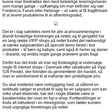
kunne man foretrække den mest betalelige leveringsmanér,
som mange gange – uafhængig om man befinder sig nær
Fredericia, Farum eller Helsinge – vil være at få fragtfirmaet
til at levere produkterne til et afhentningssted.
Det er i dag særdeles nemt for alle at prissammenligne i
blandt forskellige forretninger på nettet, og til gengæld har
en lang række VIPP shops på nettet fundet det nødvendigt
at sænke salgsværdien på specielt deres bedst i test
produkter – til børn og babyer, samt også til herrer og damer
– drastisk, og endda nogle gange præstere gratis fragt.
Derfor kan det trods alt vise sig fordelagtigt at undersøge
nogle få internet shops i Danmark efter rabatkoder på Vipp
526 Pendel, stor forinden du gennemfører din handel, så
man er velinformeret til at indhente den prisbilligste pris.
Du skal imidlertid være omhyggelig med, at såfremt en
webbutik sælger et produkt til salg for en salgspris som kan
virke uhørt tiltalende, bør det i nogle tilfælde være et
karakteristika der viser en fup e-shop. Kortbestillinger er
trods alt inkluderet i en retningslinje, som støtter kunden
imod uoprigtige forretninger på nettet.