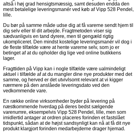
altså i høj grad hensigtsmæssig, samt desuden endda den
mest betalelige leveringsmanér ved køb af Vipp 528 Pendel,
lille.
Du bør på samme måde udse dig at få varerne sendt hjem til
dig selv eller til dit arbejde. Fragtmetoden viser sig
sædvanligvis en tand dyrere, men til gengæld rigtig
ukompliceret. Den mindst kostelige leveringsmanér vil dog i
de fleste tilfælde være at hente varerne selv, som jo er
betinget af at du opholder dig lige ved online butikkens
lager.
Fragttiden på Vipp kan i nogle tilfælde være ualmindeligt
aktuel i tilfælde af at du mangler dine nye produkter med det
samme, og herved er det utvivlsomt relevant at vi kigger
nærmere på den anslåede leveringsdato ved den
vedkommende vare.
En række online virksomheder byder på levering på
næstkommende hverdag på deres bedst sælgende
varenumre, eksempelvis Vipp 528 Pendel, lille, men som
imidlertid antager at ordren placeres forinden et fastslået
tidspunkt, sådan at de højst sandsynligt kan nå at få dit nye
produkt klargjort forinden medarbejderne drager hjemad.