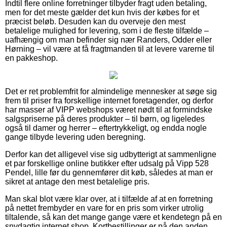
Indtil flere online forretninger tilbyder fragt uden betaling,
men for det meste gælder det kun hvis der købes for et
præcist beløb. Desuden kan du overveje den mest
betalelige mulighed for levering, som i de fleste tilfælde –
uafhængig om man befinder sig nær Randers, Odder eller
Hørning – vil være at få fragtmanden til at levere varerne til
en pakkeshop.
Det er ret problemfrit for almindelige mennesker at søge sig
frem til priser fra forskellige internet foretagender, og derfor
har masser af VIPP webshops været nødt til at formindske
salgspriserne på deres produkter – til børn, og ligeledes
også til damer og herrer – eftertrykkeligt, og endda nogle
gange tilbyde levering uden beregning.
Derfor kan det alligevel vise sig udbytterigt at sammenligne
et par forskellige online butikker efter udsalg på Vipp 528
Pendel, lille før du gennemfører dit køb, således at man er
sikret at antage den mest betalelige pris.
Man skal blot være klar over, at i tilfælde af at en forretning
på nettet frembyder en vare for en pris som virker utrolig
tiltalende, så kan det mange gange være et kendetegn på en
snydagtig internet shop. Kortbestillinger er på den anden