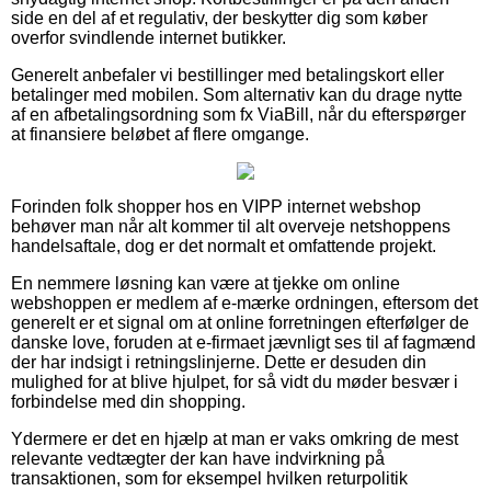
side en del af et regulativ, der beskytter dig som køber
overfor svindlende internet butikker.
Generelt anbefaler vi bestillinger med betalingskort eller
betalinger med mobilen. Som alternativ kan du drage nytte
af en afbetalingsordning som fx ViaBill, når du efterspørger
at finansiere beløbet af flere omgange.
Forinden folk shopper hos en VIPP internet webshop
behøver man når alt kommer til alt overveje netshoppens
handelsaftale, dog er det normalt et omfattende projekt.
En nemmere løsning kan være at tjekke om online
webshoppen er medlem af e-mærke ordningen, eftersom det
generelt er et signal om at online forretningen efterfølger de
danske love, foruden at e-firmaet jævnligt ses til af fagmænd
der har indsigt i retningslinjerne. Dette er desuden din
mulighed for at blive hjulpet, for så vidt du møder besvær i
forbindelse med din shopping.
Ydermere er det en hjælp at man er vaks omkring de mest
relevante vedtægter der kan have indvirkning på
transaktionen, som for eksempel hvilken returpolitik