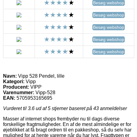
Besøg webshop
Besøg webshop
Besøg webshop
Besøg webshop
Besøg webshop
Navn:
Vipp 528 Pendel, lille
Kategori:
Vipp
Producent:
VIPP
Varenummer:
Vipp-528
EAN:
5705953165695
Vurderet til
3.6
ud af 5 stjerner baseret på
43
anmeldelser
Masser af internet shops frembyder nu til dags diverse
forskellige fragtmuligheder. En af de mest almindelige er for
øjeblikket at få bragt ordren til en pakkeshop, så du selv har
mulighed for at hente varerne når du har lyst. Fragttypen er