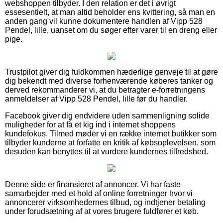
webshoppen tilbyder. I den relation er det i øvrigt
essesentielt, at man altid beholder ens kvittering, så man en
anden gang vil kunne dokumentere handlen af Vipp 528
Pendel, lille, uanset om du søger efter varer til en dreng eller
pige.
Trustpilot giver dig fuldkommen hæderlige genveje til at gøre
dig bekendt med diverse forhenværende køberes tanker og
derved rekommanderer vi, at du betragter e-forretningens
anmeldelser af Vipp 528 Pendel, lille før du handler.
Facebook giver dig endvidere uden sammenligning solide
muligheder for at få et kig ind i internet shoppens
kundefokus. Tilmed møder vi en række internet butikker som
tilbyder kunderne at forfatte en kritik af købsoplevelsen, som
desuden kan benyttes til at vurdere kundernes tilfredshed.
Denne side er finansieret af annoncer. Vi har faste
samarbejder med et hold af online forretninger hvor vi
annoncerer virksomhedernes tilbud, og indtjener betaling
under forudsætning af at vores brugere fuldfører et køb.