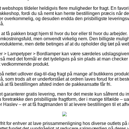
webshops tildeler heldigvis flere muligheder for fragt. En favor
 pakkeshop, fordi du så nemt kan hente bestillingen præcis når de
er overkommelig, og desuden endda den prisbilligste leverings
å.
at få pakken bragt hjem til hvor du bor eller til hvor du arbejder
kostningsfuld, men omvendt virkelig nem. Den billigste mulighe
produkterne, men dette betinges af at du opholder dig tæt på w
r > Lampetyper > Bordlamper kan være særdeles udslagsgivende
 med det formål er det tydeligvis på sin plads at man checker 
det vedkommende produkt.
 på nettet udlover dag-til-dag fragt på mange af butikkens produ
 som trods alt er underforstået at ordren laves forud for et bes
å at få bestillingen afsted inden de pakkeansatte får fri.
ttet garanterer gratis levering, men for det meste kun såfremt du i
foretrække den prisbilligste fragtform, der i mange tilfælde – u
Haslev – er at få fragtmanden til at levere bestillingen til et af
efrit for enhver at lave prissammenligning hos diverse outlets på n
et fundet det uundgåeligt at reducere salgsværdien på deres va