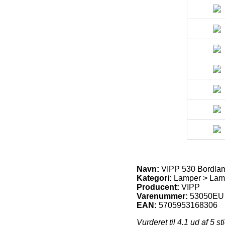
Navn:
VIPP 530 Bordla
Kategori:
Lamper > Lamp
Producent:
VIPP
Varenummer:
53050EU
EAN:
5705953168306
Vurderet til
4.1
ud af 5 st