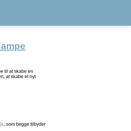
dlampe
 til at skabe en
, at skabe et nyt
dk
, som begge tilbyder