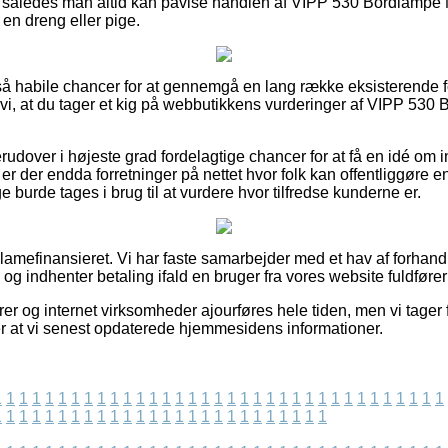
il, således man altid kan påvise handlen af VIPP 530 Bordlampe 
en dreng eller pige.
et så habile chancer for at gennemgå en lang række eksisterende
r vi, at du tager et kig på webbutikkens vurderinger af VIPP 53
udover i højeste grad fordelagtige chancer for at få en idé om
 er der endda forretninger på nettet hvor folk kan offentliggøre e
ige burde tages i brug til at vurdere hvor tilfredse kunderne er.
amefinansieret. Vi har faste samarbejder med et hav af forhandl
 og indhenter betaling ifald en bruger fra vores website fuldfører
er og internet virksomheder ajourføres hele tiden, men vi tager f
ter at vi senest opdaterede hjemmesidens informationer.
1
1
1
1
1
1
1
1
1
1
1
1
1
1
1
1
1
1
1
1
1
1
1
1
1
1
1
1
1
1
1
1
1
1
1
1
1
1
1
1
1
1
1
1
1
1
1
1
1
1
1
1
1
1
1
1
1
1
1
1
1