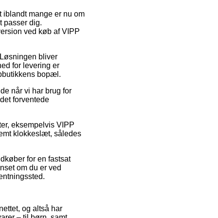
it iblandt mange er nu om
t passer dig.
version ved køb af VIPP
. Løsningen bliver
d for levering er
ebbutikkens bopæl.
 når vi har brug for
det forventede
kter, eksempelvis VIPP
temt klokkeslæt, således
ndkøber for en fastsat
anset om du er ved
hentningssted.
ettet, og altså har
rer – til børn, samt