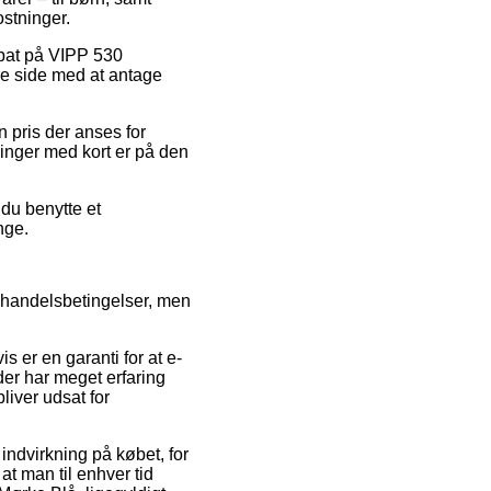
stninger.
abat på VIPP 530
re side med at antage
n pris der anses for
linger med kort er på den
 du benytte et
nge.
handelsbetingelser, men
s er en garanti for at e-
 der har meget erfaring
liver udsat for
ndvirkning på købet, for
at man til enhver tid