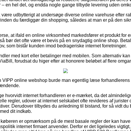
 – en hel del, og endda nogle gange tilbyde levering uden omko
 være udbytterigt at undersøge diverse online varehuse efter r
inden du færdiggør din shopping, således at man er på den sik
erse, at ifald en online virksomhed markedsfører et produkt for e
så bør det ofte være et bevis på en snydagtig online shop. Beta
ov, som bistår kunden imod bedrageriske internet forretninger.
andler med kort eller betalinger med mobilen. Som alternativ kan
ViaBill, forudsat du higer efter at honorere beløbet af flere omga
 VIPP online webshop burde man egentlig læse forhandlerens 
spændende.
e hvorvidt internet forhandleren er e-mærket, da det almindeligvi
ielle regler, udover at internet selskabet ofte revideres af jurister
er. Derudover tilbydes du anledning til bistand, for så vidt du b
 med dit indkøb.
t køberen er opmærksom på de mest basale regler der kan have i
litik internet firmaet anvender. Derfor er det ligeledes vigtigt, 