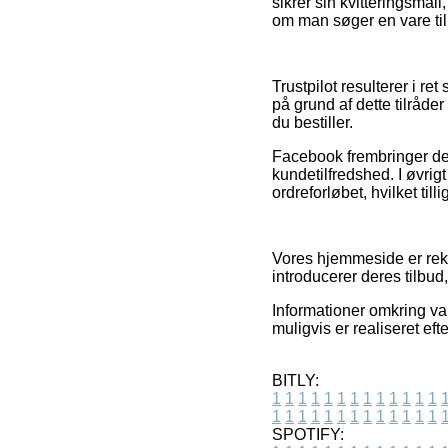
sikrer sin kvitteringsma
om man søger en vare til 
Trustpilot resulterer i r
på grund af dette tilråde
du bestiller.
Facebook frembringer der
kundetilfredshed. I øvrigt
ordreforløbet, hvilket till
Vores hjemmeside er rekl
introducerer deres tilbud,
Informationer omkring var
muligvis er realiseret ef
BITLY:
1
1
1
1
1
1
1
1
1
1
1
1
1
1
1
1
1
1
1
1
1
1
1
1
1
1
SPOTIFY: