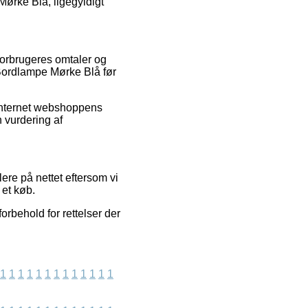
Mørke Blå, ligegyldigt
 forbrugeres omtaler og
0 Bordlampe Mørke Blå før
 internet webshoppens
n vurdering af
ere på nettet eftersom vi
 et køb.
orbehold for rettelser der
1
1
1
1
1
1
1
1
1
1
1
1
1