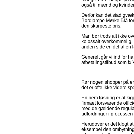
også til mænd og kvinder
Derfor kan det stadigvæk
Bordlampe Mørke Blå for
den skarpeste pris.
Man bør trods alt ikke ov
kolossalt overkommelig, 
anden side en del af en l
Generelt går vi ind for h
afbetalingstilbud som fx 
Før nogen shopper på en
det er ofte ikke videre 
En nem løsning er at kigg
firmaet forsvarer de offic
med de gældende regulativ
udfordringer i processen
Herudover er det klogt a
eksempel den ombytningspo