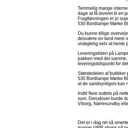
Temmelig mange internet 
dage at få leveret til en
Fragtløsningen er jo sup
530 Bordlampe Mørke Bl
Du kunne tillige overveje 
desværre en tand mere om
unægtelig selv at hente 
Leveringstiden på Lampe
pakken med det samme, så
leveringstidspunkt for 
Størstedelen af butikker
530 Bordlampe Mørke Blå,
at de sandsynligvis kan n
Indtil flere outlets på ne
sum. Derudover burde du 
Viborg, Nørresundby eller 
Det er i dag ret så smert
mange VIPP shops på nett