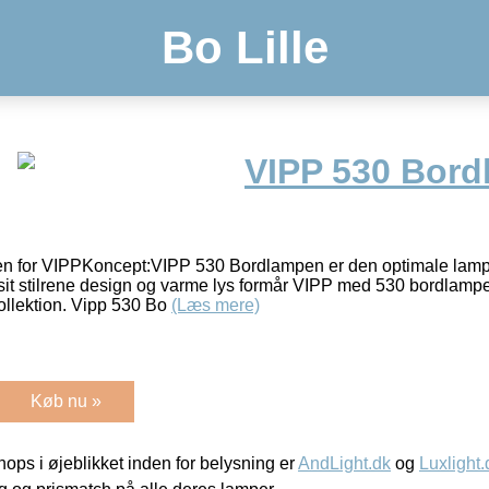
Bo Lille
VIPP 530 Bor
n for VIPPKoncept:VIPP 530 Bordlampen er den optimale lampe
it stilrene design og varme lys formår VIPP med 530 bordlampen
ollektion. Vipp 530 Bo
(Læs mere)
Køb nu »
ps i øjeblikket inden for belysning er
AndLight.dk
og
Luxlight.