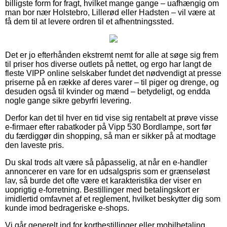
billigste form for fragt, hvilket mange gange – uafhængig om
man bor nær Holstebro, Lillerød eller Hadsten – vil være at
få dem til at levere ordren til et afhentningssted.
Det er jo efterhånden ekstremt nemt for alle at søge sig frem
til priser hos diverse outlets på nettet, og ergo har langt de
fleste VIPP online selskaber fundet det nødvendigt at presse
priserne på en række af deres varer – til piger og drenge, og
desuden også til kvinder og mænd – betydeligt, og endda
nogle gange sikre gebyrfri levering.
Derfor kan det til hver en tid vise sig rentabelt at prøve visse
e-firmaer efter rabatkoder på Vipp 530 Bordlampe, sort før
du færdiggør din shopping, så man er sikker på at modtage
den laveste pris.
Du skal trods alt være så påpasselig, at når en e-handler
annoncerer en vare for en udsalgspris som er grænseløst
lav, så burde det ofte være et karakteristika der viser en
uoprigtig e-forretning. Bestillinger med betalingskort er
imidlertid omfavnet af et reglement, hvilket beskytter dig som
kunde imod bedrageriske e-shops.
Vi går generelt ind for kortbestillinger eller mobilbetaling.