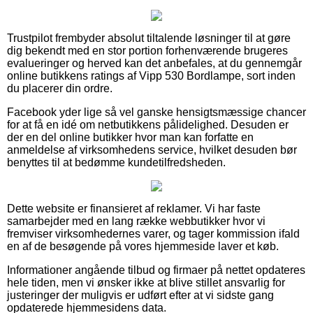
Trustpilot frembyder absolut tiltalende løsninger til at gøre
dig bekendt med en stor portion forhenværende brugeres
evalueringer og herved kan det anbefales, at du gennemgår
online butikkens ratings af Vipp 530 Bordlampe, sort inden
du placerer din ordre.
Facebook yder lige så vel ganske hensigtsmæssige chancer
for at få en idé om netbutikkens pålidelighed. Desuden er
der en del online butikker hvor man kan forfatte en
anmeldelse af virksomhedens service, hvilket desuden bør
benyttes til at bedømme kundetilfredsheden.
Dette website er finansieret af reklamer. Vi har faste
samarbejder med en lang række webbutikker hvor vi
fremviser virksomhedernes varer, og tager kommission ifald
en af de besøgende på vores hjemmeside laver et køb.
Informationer angående tilbud og firmaer på nettet opdateres
hele tiden, men vi ønsker ikke at blive stillet ansvarlig for
justeringer der muligvis er udført efter at vi sidste gang
opdaterede hjemmesidens data.