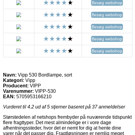
Besøg webshop
Besøg webshop
Besøg webshop
Besøg webshop
Besøg webshop
Navn:
Vipp 530 Bordlampe, sort
Kategori:
Vipp
Producent:
VIPP
Varenummer:
VIPP-530
EAN:
5705953166210
Vurderet til
4.2
ud af 5 stjerner baseret på
37
anmeldelser
Størstedelen af netshops frembyder på nuværende tidspunkt
flere fragttyper. Det mest almindelige er i vore dage
afhentningssteder, hvor det er nemt for dig at hente dine
varer når det passer dig. Fragtløsningen er nemlig meget