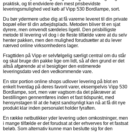
praktisk, og tit endvidere den mest prisbevidste
leveringsmulighed ved køb af Vipp 530 Bordlampe, sort.
Du bør ydermere udse dig at få varerne leveret til din private
bopæl eller til din arbejdsplads. Metoden bliver tit en sjat
dyrere, men omvendt særdeles ligetil. Den prisbilligste
metode til levering vil dog i de fleste tilfælde være at du selv
henter pakken, men den mulighed forudsætter at du lever
nærved online virksomhedens lager.
Fragttiden på Vipp er selvfølgelig særligt central om du står
og skal bruge din pakke lige om lidt, så af den grund er det
altså afgørende at vi besigtiger den estimerede
leveringsdato ved den vedkommende vare.
En stor portion online shops udlover levering på blot en
enkelt hverdag på deres favorit varer, eksempelvis Vipp 530
Bordlampe, sort, men vær vagtsom da det påkræver at
bestillingen gennemføres inden et fast tidspunkt, med
hensynstagen til at de højst sandsynligt kan nå at få dit nye
produkt klar inden personalet holder fyraften.
En række netbutikker yder levering uden omkostninger, men
i mange tilfælde er det forudsat at der erhverves for et fastsat
beløb. Som alternativ kunne man beslutte sig for den