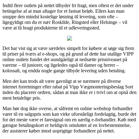
Indtil flere outlets på nettet tilbyder fri fragt, men oftest er det under
betingelse af at man aftager for et fastsat beløb. Ellers kan man
snuppe den mindst kostelige løsning til levering, som ofte –
ligegyldigt om du er nær Roskilde, Ringsted eller Helsinge – vil
være at få bragt produkterne til et udleveringssted.
Det har vist sig at være særdeles simpelt for købere at søge sig frem
til priser på tværs af e-shops, og på grund af dette har utallige VIPP
online outlets fundet det uundgåeligt at nedsætte prisniveauet på
varerne – til juniorer, og ligeledes også til damer og herrer –
kolossalt, og endda nogle gange tilbyde levering uden betaling.
Men det kan trods alt være gavnligt at se nærmere på diverse
internet forretninger efter rabat på Vipp Vægmonteringsbeslag Sort
inden du placerer ordren, sådan at man ikke er i tvivl om at opnå den
mest betalelige pris.
Man bør dog ikke overse, at såfremt en online webshop forhandler
varer til en salgspris som kan virke uforståeligt fordelagtig, burde det
for det meste være et faresignal om en uærlig e-forhandler. Køb med
gængse betalingskort er heldigvis omsluttet af en lovbestemmelse,
der assisterer køber imod uoprigtige forhandlere på nettet.