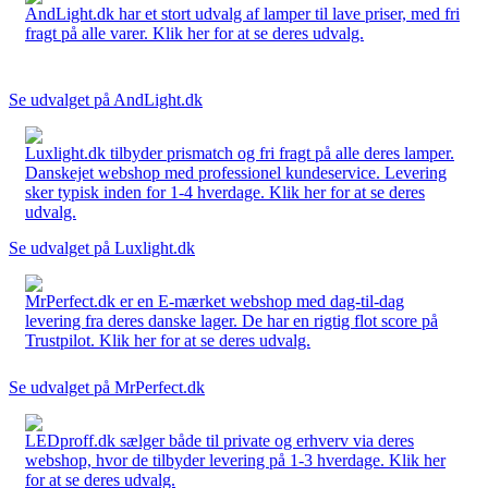
AndLight.dk har et stort udvalg af lamper til lave priser, med fri
fragt på alle varer. Klik her for at se deres udvalg.
Se udvalget på AndLight.dk
Luxlight.dk tilbyder prismatch og fri fragt på alle deres lamper.
Danskejet webshop med professionel kundeservice. Levering
sker typisk inden for 1-4 hverdage. Klik her for at se deres
udvalg.
Se udvalget på Luxlight.dk
MrPerfect.dk er en E-mærket webshop med dag-til-dag
levering fra deres danske lager. De har en rigtig flot score på
Trustpilot. Klik her for at se deres udvalg.
Se udvalget på MrPerfect.dk
LEDproff.dk sælger både til private og erhverv via deres
webshop, hvor de tilbyder levering på 1-3 hverdage. Klik her
for at se deres udvalg.