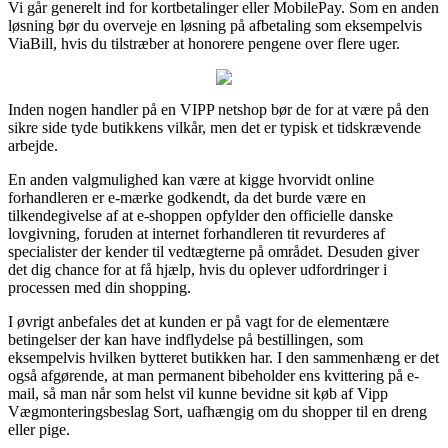
Vi går generelt ind for kortbetalinger eller MobilePay. Som en anden
løsning bør du overveje en løsning på afbetaling som eksempelvis
ViaBill, hvis du tilstræber at honorere pengene over flere uger.
Inden nogen handler på en VIPP netshop bør de for at være på den
sikre side tyde butikkens vilkår, men det er typisk et tidskrævende
arbejde.
En anden valgmulighed kan være at kigge hvorvidt online
forhandleren er e-mærke godkendt, da det burde være en
tilkendegivelse af at e-shoppen opfylder den officielle danske
lovgivning, foruden at internet forhandleren tit revurderes af
specialister der kender til vedtægterne på området. Desuden giver
det dig chance for at få hjælp, hvis du oplever udfordringer i
processen med din shopping.
I øvrigt anbefales det at kunden er på vagt for de elementære
betingelser der kan have indflydelse på bestillingen, som
eksempelvis hvilken bytteret butikken har. I den sammenhæng er det
også afgørende, at man permanent bibeholder ens kvittering på e-
mail, så man når som helst vil kunne bevidne sit køb af Vipp
Vægmonteringsbeslag Sort, uafhængig om du shopper til en dreng
eller pige.