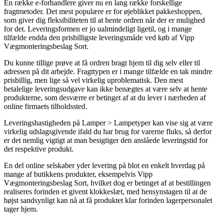
En række e-forhandlere giver nu en lang række forskellige
fragtmetoder. Det mest populære er for øjeblikket pakkeshoppen,
som giver dig fleksibiliteten til at hente ordren når der er mulighed
for det. Leveringsformen er jo ualmindeligt ligetil, og i mange
tilfælde endda den prisbilligste leveringsmåde ved køb af Vipp
Vægmonteringsbeslag Sort.
Du kunne tillige prøve at få ordren bragt hjem til dig selv eller til
adressen på dit arbejde. Fragttypen er i mange tilfælde en tak mindre
prisbillig, men lige så vel virkelig uproblematisk. Den mest
betalelige leveringsudgave kan ikke benægtes at være selv at hente
produkterne, som desværre er betinget af at du lever i nærheden af
online firmaets tilholdssted.
Leveringshastigheden på Lamper > Lampetyper kan vise sig at være
virkelig udslagsgivende ifald du har brug for varerne fluks, så derfor
er det nemlig vigtigt at man besigtiger den anslåede leveringstid for
det respektive produkt.
En del online selskaber yder levering på blot en enkelt hverdag på
mange af butikkens produkter, eksempelvis Vipp
Vægmonteringsbeslag Sort, hvilket dog er betinget af at bestillingen
realiseres forinden et givent klokkeslæt, med hensynstagen til at de
højst sandsynligt kan nå at få produktet klar forinden lagerpersonalet
tager hjem.