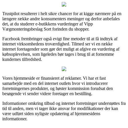
Trustpilot resulterer i helt sikre chancer for at kigge nærmere på en
længere række andre konsumenters meninger og derfor anbefales
det, at du studerer e-butikkens vurderinger af Vipp
Vægmonteringsbeslag Sort forinden du shopper.
Facebook frembringer også evigt fine metoder til at få indtryk af
internet virksomhedens troværdighed. Tilmed ser vi en række
internet foretagender som gør det muligt at afgive en vurdering af
købsoplevelsen, som ligeledes bør tages i brug til at fornemme
kundernes tilfredshed.
Vores hjemmeside er finansieret af reklamer. Vi har et fast
samarbejde med en del internet outlets hvor vi introducerer
forretningernes produkter, og høster kommission forudsat den
besøgende vi sender videre foretager en bestilling.
Informationer omkring tilbud og internet forretninger understøttes fra
tid til anden, men vi tager ikke ansvar for modifikationer der kan
være udført siden nyligste opdatering af hjemmesidens
informationer.