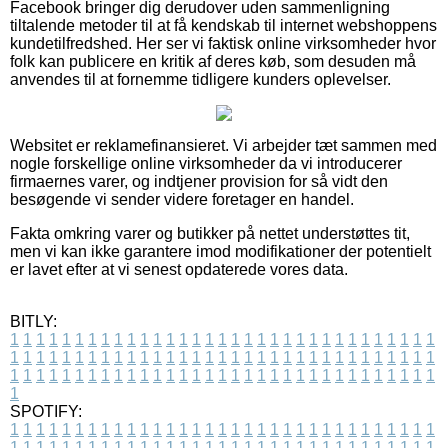
Facebook bringer dig derudover uden sammenligning
tiltalende metoder til at få kendskab til internet webshoppens
kundetilfredshed. Her ser vi faktisk online virksomheder hvor
folk kan publicere en kritik af deres køb, som desuden må
anvendes til at fornemme tidligere kunders oplevelser.
Websitet er reklamefinansieret. Vi arbejder tæt sammen med
nogle forskellige online virksomheder da vi introducerer
firmaernes varer, og indtjener provision for så vidt den
besøgende vi sender videre foretager en handel.
Fakta omkring varer og butikker på nettet understøttes tit,
men vi kan ikke garantere imod modifikationer der potentielt
er lavet efter at vi senest opdaterede vores data.
BITLY:
1
1
1
1
1
1
1
1
1
1
1
1
1
1
1
1
1
1
1
1
1
1
1
1
1
1
1
1
1
1
1
1
1
1
1
1
1
1
1
1
1
1
1
1
1
1
1
1
1
1
1
1
1
1
1
1
1
1
1
1
1
1
1
1
1
1
1
1
1
1
1
1
1
1
1
1
1
1
1
1
1
1
1
1
1
1
1
1
1
1
1
1
1
1
1
1
1
1
1
1
SPOTIFY:
1
1
1
1
1
1
1
1
1
1
1
1
1
1
1
1
1
1
1
1
1
1
1
1
1
1
1
1
1
1
1
1
1
1
1
1
1
1
1
1
1
1
1
1
1
1
1
1
1
1
1
1
1
1
1
1
1
1
1
1
1
1
1
1
1
1