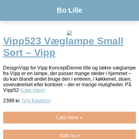
Bo Lille
Vipp523 Væglampe Small
Sort – Vipp
DesignVipp for Vipp KonceptDenne lille og lækre væglampe
fra Vipp er en lampe, der passer mange steder i hjemmet –
du kan blandt andet bruge den i entreen, i køkkenet, stuen,
soveværelset eller kontoret – der er mange muligheder. På
Vipp52
(Læs mere)
2399
kr.
(Vis fragtpris)
Læs mere »
Køb nu »