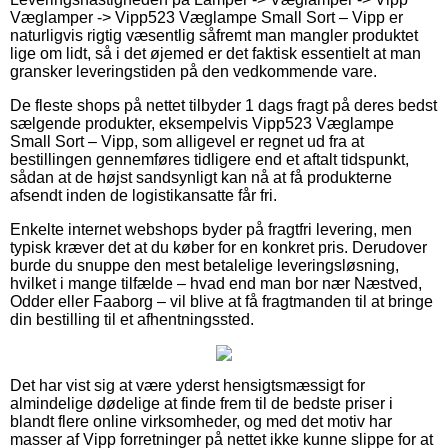
Væglamper -> Vipp523 Væglampe Small Sort – Vipp er
naturligvis rigtig væsentlig såfremt man mangler produktet
lige om lidt, så i det øjemed er det faktisk essentielt at man
gransker leveringstiden på den vedkommende vare.
De fleste shops på nettet tilbyder 1 dags fragt på deres bedst
sælgende produkter, eksempelvis Vipp523 Væglampe
Small Sort – Vipp, som alligevel er regnet ud fra at
bestillingen gennemføres tidligere end et aftalt tidspunkt,
sådan at de højst sandsynligt kan nå at få produkterne
afsendt inden de logistikansatte får fri.
Enkelte internet webshops byder på fragtfri levering, men
typisk kræver det at du køber for en konkret pris. Derudover
burde du snuppe den mest betalelige leveringsløsning,
hvilket i mange tilfælde – hvad end man bor nær Næstved,
Odder eller Faaborg – vil blive at få fragtmanden til at bringe
din bestilling til et afhentningssted.
Det har vist sig at være yderst hensigtsmæssigt for
almindelige dødelige at finde frem til de bedste priser i
blandt flere online virksomheder, og med det motiv har
masser af Vipp forretninger på nettet ikke kunne slippe for at