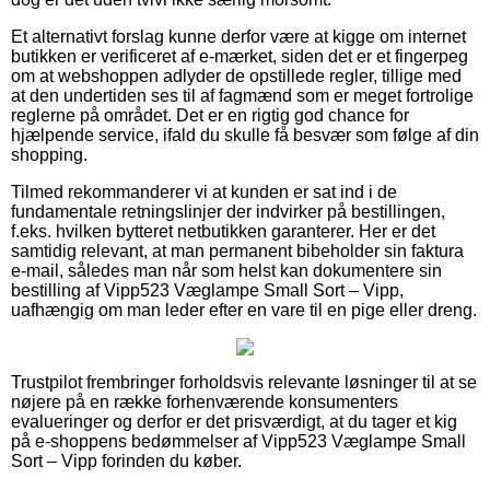
Et alternativt forslag kunne derfor være at kigge om internet
butikken er verificeret af e-mærket, siden det er et fingerpeg
om at webshoppen adlyder de opstillede regler, tillige med
at den undertiden ses til af fagmænd som er meget fortrolige
reglerne på området. Det er en rigtig god chance for
hjælpende service, ifald du skulle få besvær som følge af din
shopping.
Tilmed rekommanderer vi at kunden er sat ind i de
fundamentale retningslinjer der indvirker på bestillingen,
f.eks. hvilken bytteret netbutikken garanterer. Her er det
samtidig relevant, at man permanent bibeholder sin faktura
e-mail, således man når som helst kan dokumentere sin
bestilling af Vipp523 Væglampe Small Sort – Vipp,
uafhængig om man leder efter en vare til en pige eller dreng.
Trustpilot frembringer forholdsvis relevante løsninger til at se
nøjere på en række forhenværende konsumenters
evalueringer og derfor er det prisværdigt, at du tager et kig
på e-shoppens bedømmelser af Vipp523 Væglampe Small
Sort – Vipp forinden du køber.