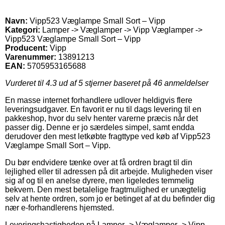
Navn:
Vipp523 Væglampe Small Sort – Vipp
Kategori:
Lamper -> Væglamper -> Vipp Væglamper ->
Vipp523 Væglampe Small Sort – Vipp
Producent:
Vipp
Varenummer:
13891213
EAN:
5705953165688
Vurderet til
4.3
ud af 5 stjerner baseret på
46
anmeldelser
En masse internet forhandlere udlover heldigvis flere
leveringsudgaver. En favorit er nu til dags levering til en
pakkeshop, hvor du selv henter varerne præcis når det
passer dig. Denne er jo særdeles simpel, samt endda
derudover den mest letkøbte fragttype ved køb af Vipp523
Væglampe Small Sort – Vipp.
Du bør endvidere tænke over at få ordren bragt til din
lejlighed eller til adressen på dit arbejde. Muligheden viser
sig af og til en anelse dyrere, men ligeledes temmelig
bekvem. Den mest betalelige fragtmulighed er unægtelig
selv at hente ordren, som jo er betinget af at du befinder dig
nær e-forhandlerens hjemsted.
Leveringshastigheden på Lamper -> Væglamper -> Vipp