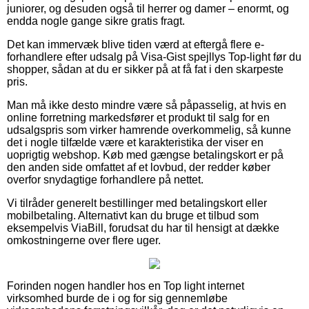
juniorer, og desuden også til herrer og damer – enormt, og
endda nogle gange sikre gratis fragt.
Det kan immervæk blive tiden værd at eftergå flere e-
forhandlere efter udsalg på Visa-Gist spejllys Top-light før du
shopper, sådan at du er sikker på at få fat i den skarpeste
pris.
Man må ikke desto mindre være så påpasselig, at hvis en
online forretning markedsfører et produkt til salg for en
udsalgspris som virker hamrende overkommelig, så kunne
det i nogle tilfælde være et karakteristika der viser en
uoprigtig webshop. Køb med gængse betalingskort er på
den anden side omfattet af et lovbud, der redder køber
overfor snydagtige forhandlere på nettet.
Vi tilråder generelt bestillinger med betalingskort eller
mobilbetaling. Alternativt kan du bruge et tilbud som
eksempelvis ViaBill, forudsat du har til hensigt at dække
omkostningerne over flere uger.
Forinden nogen handler hos en Top light internet
virksomhed burde de i og for sig gennemløbe