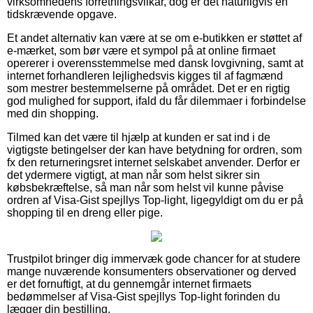
virksomhedens forretningsvilkår, dog er det naturligvis en
tidskrævende opgave.
Et andet alternativ kan være at se om e-butikken er støttet af
e-mærket, som bør være et sympol på at online firmaet
opererer i overensstemmelse med dansk lovgivning, samt at
internet forhandleren lejlighedsvis kigges til af fagmænd
som mestrer bestemmelserne på området. Det er en rigtig
god mulighed for support, ifald du får dilemmaer i forbindelse
med din shopping.
Tilmed kan det være til hjælp at kunden er sat ind i de
vigtigste betingelser der kan have betydning for ordren, som
fx den returneringsret internet selskabet anvender. Derfor er
det ydermere vigtigt, at man når som helst sikrer sin
købsbekræftelse, så man når som helst vil kunne påvise
ordren af Visa-Gist spejllys Top-light, ligegyldigt om du er på
shopping til en dreng eller pige.
Trustpilot bringer dig immervæk gode chancer for at studere
mange nuværende konsumenters observationer og derved
er det fornuftigt, at du gennemgår internet firmaets
bedømmelser af Visa-Gist spejllys Top-light forinden du
lægger din bestilling.