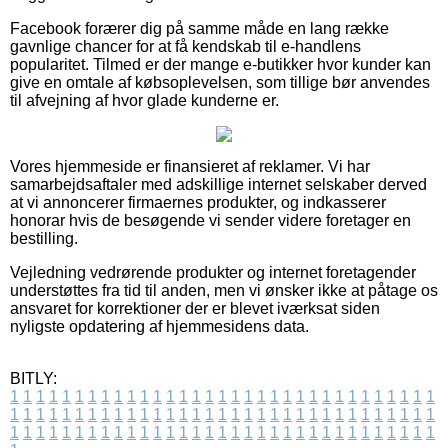
Facebook forærer dig på samme måde en lang række
gavnlige chancer for at få kendskab til e-handlens
popularitet. Tilmed er der mange e-butikker hvor kunder kan
give en omtale af købsoplevelsen, som tillige bør anvendes
til afvejning af hvor glade kunderne er.
Vores hjemmeside er finansieret af reklamer. Vi har
samarbejdsaftaler med adskillige internet selskaber derved
at vi annoncerer firmaernes produkter, og indkasserer
honorar hvis de besøgende vi sender videre foretager en
bestilling.
Vejledning vedrørende produkter og internet foretagender
understøttes fra tid til anden, men vi ønsker ikke at påtage os
ansvaret for korrektioner der er blevet iværksat siden
nyligste opdatering af hjemmesidens data.
BITLY:
1
1
1
1
1
1
1
1
1
1
1
1
1
1
1
1
1
1
1
1
1
1
1
1
1
1
1
1
1
1
1
1
1
1
1
1
1
1
1
1
1
1
1
1
1
1
1
1
1
1
1
1
1
1
1
1
1
1
1
1
1
1
1
1
1
1
1
1
1
1
1
1
1
1
1
1
1
1
1
1
1
1
1
1
1
1
1
1
1
1
1
1
1
1
1
1
1
1
1