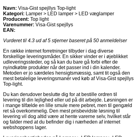
Navn:
Visa-Gist spejllys Top-light
Kategori:
Lamper > LED lamper > LED væglamper
Producent:
Top light
Varenummer:
Visa-Gist spejllys
EAN:
Vurderet til
4.3
ud af 5 stjerner baseret på
50
anmeldelser
En række internet forretninger tilbyder i dag diverse
forskellige leveringsmåder. En sikker vinder er i øjeblikket
udleveringssteder, og så kan du bare gå forbi efter de
nyindkøbte produkter når det passer ind i din kalender.
Metoden er jo særdeles hensigtsmæssig, samt tit også den
mest betalelige leveringsmanér ved køb af Visa-Gist spejllys
Top-light.
Du kan derudover beslutte dig for at bestille ordren til
levering til din lejlighed eller ud på dit arbejde. Løsningen er
i mange tilfælde en lille smule mere pebret, men til gengæld
ret så overkommelig. Den mest prisbevidste løsning til
levering vil dog altid være at hente varerne selv, hvilket står
og falder med at du befinder dig i nærheden af internet
webshoppens lager.