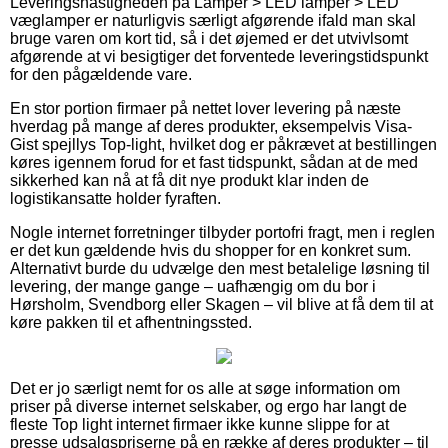
Leveringshastigheden på Lamper > LED lamper > LED
væglamper er naturligvis særligt afgørende ifald man skal
bruge varen om kort tid, så i det øjemed er det utvivlsomt
afgørende at vi besigtiger det forventede leveringstidspunkt
for den pågældende vare.
En stor portion firmaer på nettet lover levering på næste
hverdag på mange af deres produkter, eksempelvis Visa-
Gist spejllys Top-light, hvilket dog er påkrævet at bestillingen
køres igennem forud for et fast tidspunkt, sådan at de med
sikkerhed kan nå at få dit nye produkt klar inden de
logistikansatte holder fyraften.
Nogle internet forretninger tilbyder portofri fragt, men i reglen
er det kun gældende hvis du shopper for en konkret sum.
Alternativt burde du udvælge den mest betalelige løsning til
levering, der mange gange – uafhængig om du bor i
Hørsholm, Svendborg eller Skagen – vil blive at få dem til at
køre pakken til et afhentningssted.
Det er jo særligt nemt for os alle at søge information om
priser på diverse internet selskaber, og ergo har langt de
fleste Top light internet firmaer ikke kunne slippe for at
presse udsalgspriserne på en række af deres produkter – til