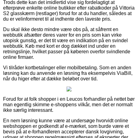
Trods dette kan det imidlertid vise sig fordelagtigt at
efterprøve enkelte online butikker efter rabatkoder på Vittoria
S2 glasskærm (restlager) forud for at du handler, således at
du er velinformeret til at indhente den laveste pris.
Du skal ikke desto mindre være obs på, at såfremt en
webbutik afsætter deres varer for en pris som kan virke
utopisk gunstig, er det tit være en indikation på en svindel
webbutik. Køb med kort er dog dækket ind under en
retningslinje, hvilket passer på køberen overfor svindlende
online firmaer.
Vi tilråder kortbetalinger eller mobilbetaling. Som en anden
løsning kan du anvende en løsning fra eksempelvis ViaBill,
når du higer efter at dække beløbet over tid.
Forud for at folk shopper i en Leucos forhandler på nettet bør
man egentlig skimme e-shoppens vilkår, men det er normalt
ikke særlig interessant.
En nem løsning kunne være at undersøge hvorvidt online
webshoppen er godkendt af e-mærket, som burde være et
bevis på at e-forhandleren accepterer dansk lovgivning,
udover at shoppen regelmæssigt efterses af eksperter der