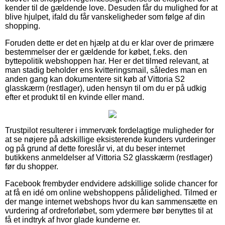
kender til de gældende love. Desuden får du mulighed for at
blive hjulpet, ifald du får vanskeligheder som følge af din
shopping.
Foruden dette er det en hjælp at du er klar over de primære
bestemmelser der er gældende for købet, f.eks. den
byttepolitik webshoppen har. Her er det tilmed relevant, at
man stadig beholder ens kvitteringsmail, således man en
anden gang kan dokumentere sit køb af Vittoria S2
glasskærm (restlager), uden hensyn til om du er på udkig
efter et produkt til en kvinde eller mand.
Trustpilot resulterer i immervæk fordelagtige muligheder for
at se nøjere på adskillige eksisterende kunders vurderinger
og på grund af dette foreslår vi, at du beser internet
butikkens anmeldelser af Vittoria S2 glasskærm (restlager)
før du shopper.
Facebook frembyder endvidere adskillige solide chancer for
at få en idé om online webshoppens pålidelighed. Tilmed er
der mange internet webshops hvor du kan sammensætte en
vurdering af ordreforløbet, som ydermere bør benyttes til at
få et indtryk af hvor glade kunderne er.