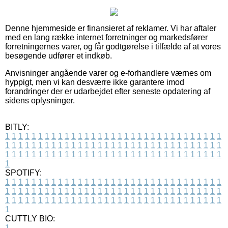
Denne hjemmeside er finansieret af reklamer. Vi har aftaler
med en lang række internet forretninger og markedsfører
forretningernes varer, og får godtgørelse i tilfælde af at vores
besøgende udfører et indkøb.
Anvisninger angående varer og e-forhandlere værnes om
hyppigt, men vi kan desværre ikke garantere imod
forandringer der er udarbejdet efter seneste opdatering af
sidens oplysninger.
BITLY:
1
1
1
1
1
1
1
1
1
1
1
1
1
1
1
1
1
1
1
1
1
1
1
1
1
1
1
1
1
1
1
1
1
1
1
1
1
1
1
1
1
1
1
1
1
1
1
1
1
1
1
1
1
1
1
1
1
1
1
1
1
1
1
1
1
1
1
1
1
1
1
1
1
1
1
1
1
1
1
1
1
1
1
1
1
1
1
1
1
1
1
1
1
1
1
1
1
1
1
1
SPOTIFY:
1
1
1
1
1
1
1
1
1
1
1
1
1
1
1
1
1
1
1
1
1
1
1
1
1
1
1
1
1
1
1
1
1
1
1
1
1
1
1
1
1
1
1
1
1
1
1
1
1
1
1
1
1
1
1
1
1
1
1
1
1
1
1
1
1
1
1
1
1
1
1
1
1
1
1
1
1
1
1
1
1
1
1
1
1
1
1
1
1
1
1
1
1
1
1
1
1
1
1
1
CUTTLY BIO:
1