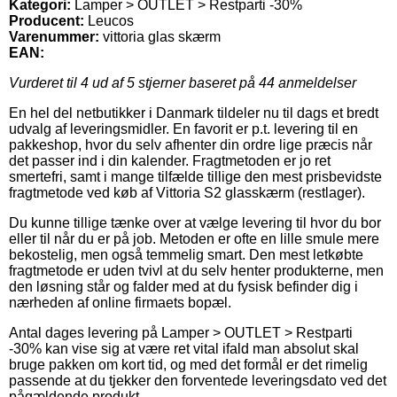
Kategori:
Lamper > OUTLET > Restparti -30%
Producent:
Leucos
Varenummer:
vittoria glas skærm
EAN:
Vurderet til
4
ud af 5 stjerner baseret på
44
anmeldelser
En hel del netbutikker i Danmark tildeler nu til dags et bredt
udvalg af leveringsmidler. En favorit er p.t. levering til en
pakkeshop, hvor du selv afhenter din ordre lige præcis når
det passer ind i din kalender. Fragtmetoden er jo ret
smertefri, samt i mange tilfælde tillige den mest prisbevidste
fragtmetode ved køb af Vittoria S2 glasskærm (restlager).
Du kunne tillige tænke over at vælge levering til hvor du bor
eller til når du er på job. Metoden er ofte en lille smule mere
bekostelig, men også temmelig smart. Den mest letkøbte
fragtmetode er uden tvivl at du selv henter produkterne, men
den løsning står og falder med at du fysisk befinder dig i
nærheden af online firmaets bopæl.
Antal dages levering på Lamper > OUTLET > Restparti
-30% kan vise sig at være ret vital ifald man absolut skal
bruge pakken om kort tid, og med det formål er det rimelig
passende at du tjekker den forventede leveringsdato ved det
pågældende produkt.