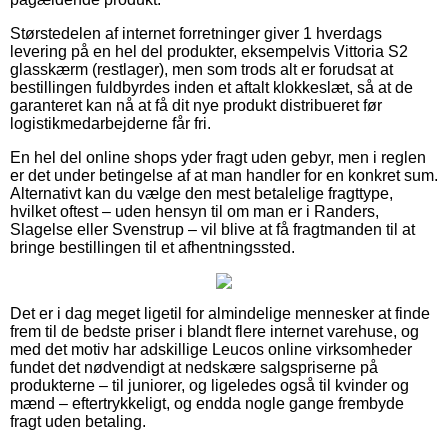
Størstedelen af internet forretninger giver 1 hverdags
levering på en hel del produkter, eksempelvis Vittoria S2
glasskærm (restlager), men som trods alt er forudsat at
bestillingen fuldbyrdes inden et aftalt klokkeslæt, så at de
garanteret kan nå at få dit nye produkt distribueret før
logistikmedarbejderne får fri.
En hel del online shops yder fragt uden gebyr, men i reglen
er det under betingelse af at man handler for en konkret sum.
Alternativt kan du vælge den mest betalelige fragttype,
hvilket oftest – uden hensyn til om man er i Randers,
Slagelse eller Svenstrup – vil blive at få fragtmanden til at
bringe bestillingen til et afhentningssted.
Det er i dag meget ligetil for almindelige mennesker at finde
frem til de bedste priser i blandt flere internet varehuse, og
med det motiv har adskillige Leucos online virksomheder
fundet det nødvendigt at nedskære salgspriserne på
produkterne – til juniorer, og ligeledes også til kvinder og
mænd – eftertrykkeligt, og endda nogle gange frembyde
fragt uden betaling.