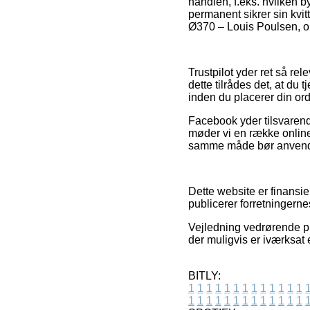
handlen, f.eks. hvilken b
permanent sikrer sin kvi
Ø370 – Louis Poulsen, om
Trustpilot yder ret så r
dette tilrådes det, at d
inden du placerer din ord
Facebook yder tilsvarende
møder vi en række onlin
samme måde bør anvendes
Dette website er finansie
publicerer forretningerne
Vejledning vedrørende pr
der muligvis er iværksat 
BITLY:
1
1
1
1
1
1
1
1
1
1
1
1
1
1
1
1
1
1
1
1
1
1
1
1
1
1