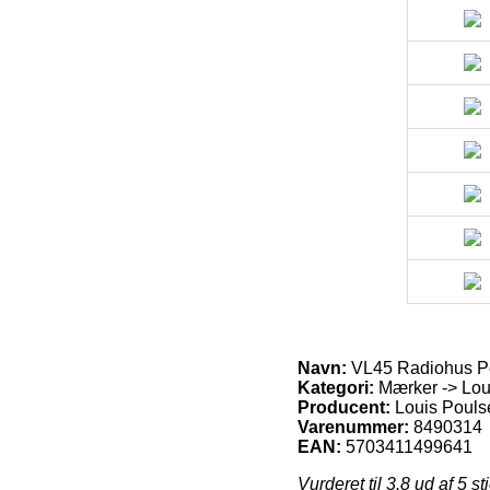
Navn:
VL45 Radiohus Pe
Kategori:
Mærker -> Lou
Producent:
Louis Pouls
Varenummer:
8490314
EAN:
5703411499641
Vurderet til
3.8
ud af 5 st