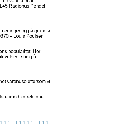
å relevant, at man
f VL45 Radiohus Pendel
s meninger og på grund af
 Ø370 – Louis Poulsen
ens popularitet. Her
plevelsen, som på
rnet varehuse eftersom vi
tere imod korrektioner
1
1
1
1
1
1
1
1
1
1
1
1
1