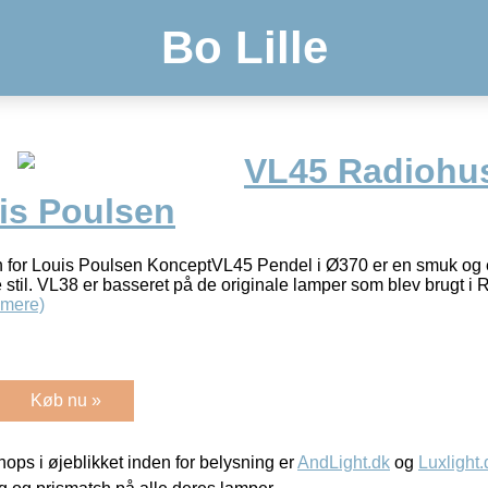
Bo Lille
VL45 Radiohu
is Poulsen
n for Louis Poulsen KonceptVL45 Pendel i Ø370 er en smuk og 
e stil. VL38 er basseret på de originale lamper som blev brugt 
 mere)
Køb nu »
ps i øjeblikket inden for belysning er
AndLight.dk
og
Luxlight.