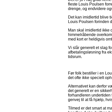
fleste Louis Poulsen forre
drenge, og endvidere ogs
Det kan imidlertid blive
Louis Poulsen forinden d
Man skal imidlertid ikke 
himmelråbende overkomme
med kort er heldigvis omf
Vi slår generelt et slag f
afbetalingsløsning fra ek
tidsrum.
Før folk bestiller i en L
det ofte ikke specielt op
Alternativet kan derfor 
det generelt er en sikker
forhandleren undertiden 
genvej til at få hjælp, h
Tilmed er det smart at m