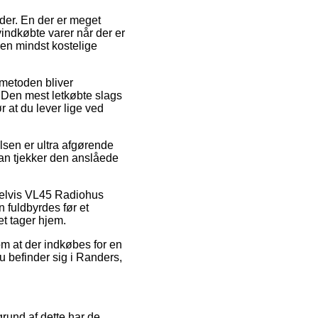
der. En der er meget
yindkøbte varer når der er
en mindst kostelige
smetoden bliver
 Den mest letkøbte slags
r at du lever lige ved
sen er ultra afgørende
man tjekker den anslåede
mpelvis VL45 Radiohus
 fuldbyrdes før et
et tager hjem.
om at der indkøbes for en
u befinder sig i Randers,
grund af dette har de