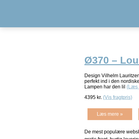
Ø370 – Lou
Design Vilhelm Lauritze
perfekt ind i den nordisk
Lampen har den lil
(Læs
4395
kr.
(Vis fragtpris)
Læs mere »
De mest populære websho