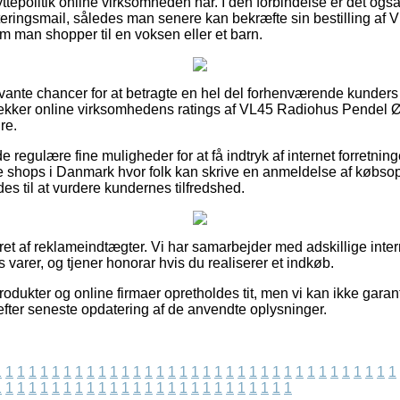
yttepolitik online virksomheden har. I den forbindelse er det ogs
tteringsmail, således man senere kan bekræfte sin bestilling a
 man shopper til en voksen eller et barn.
elevante chancer for at betragte en hel del forhenværende kunder
u tjekker online virksomhedens ratings af VL45 Radiohus Pendel
re.
 regulære fine muligheder for at få indtryk af internet forretning
e shops i Danmark hvor folk kan skrive en anmeldelse af købso
 til at vurdere kundernes tilfredshed.
ret af reklameindtægter. Vi har samarbejder med adskillige inte
s varer, og tjener honorar hvis du realiserer et indkøb.
odukter og online firmaer opretholdes tit, men vi kan ikke garan
efter seneste opdatering af de anvendte oplysninger.
1
1
1
1
1
1
1
1
1
1
1
1
1
1
1
1
1
1
1
1
1
1
1
1
1
1
1
1
1
1
1
1
1
1
1
1
1
1
1
1
1
1
1
1
1
1
1
1
1
1
1
1
1
1
1
1
1
1
1
1
1