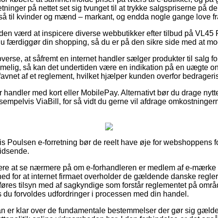
tninger på nettet set sig tvunget til at trykke salgspriserne på der
å til kvinder og mænd – markant, og endda nogle gange love fr
 tiden værd at inspicere diverse webbutikker efter tilbud på VL
u færdiggør din shopping, så du er på den sikre side med at mo
overse, at såfremt en internet handler sælger produkter til salg f
lig, så kan det undertiden være en indikation på en uægte onl
avnet af et reglement, hvilket hjælper kunden overfor bedrageris
or handler med kort eller MobilePay. Alternativt bør du drage nytt
sempelvis ViaBill, for så vidt du gerne vil afdrage omkostninge
ouis Poulsen e-forretning bør de reelt have øje for webshoppens f
hidsende.
være at se nærmere på om e-forhandleren er medlem af e-mærke 
hed for at internet firmaet overholder de gældende danske regler, 
føres tilsyn med af sagkyndige som forstår reglementet på område
vis du forvoldes udfordringer i processen med din handel.
an er klar over de fundamentale bestemmelser der gør sig gæld