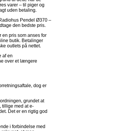
es varer – til piger og
agt uden betaling.
45 Radiohus Pendel Ø370 –
dtage den bedste pris.
or en pris som anses for
ine butik. Betalinger
ke outlets på nettet.
e af en
rne over et længere
orretningsaftale, dog er
ordningen, grundet at
tillige med at e-
t. Det er en rigtig god
ende i forbindelse med