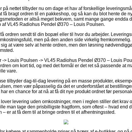
på nettet tilbyder nu om dage et hav af forskellige leveringsmå
 få bragt ordren til en pakkeshop, og så kan du blot hente de n
ingsmetoden er altså meget bekvem, samt mange gange endda d
b af VL45 Radiohus Pendel Ø370 – Louis Poulsen.
 ordren sendt til din bopæl eller til hvor du arbejder. Levering
omkostningsfuld, men på den anden side virkelig fremkommelig.
se sig at være selv at hente ordren, men den løsning nødvendiggø
emsted.
 -> Louis Poulsen -> VL45 Radiohus Pendel Ø370 – Louis Poul
ordren om kort tid, og med det formål er det ret så passende at 
lle vare.
use tilbyder dag-til-dag levering på en masse produkter, ekse
sen, men vær påpasselig da det er underforstået at bestillingen
 har en chance for at nå at få dit nye produkt ordnet før personal
lover levering uden omkostninger, men i reglen stiller det krav 
lle man tage den prisbilligste fragtform, som oftest – hvad end d
– er at få dem til at bringe ordren til et afhentningssted.
 for købere at sammenholde priser på tværs af e-butikker, og på 