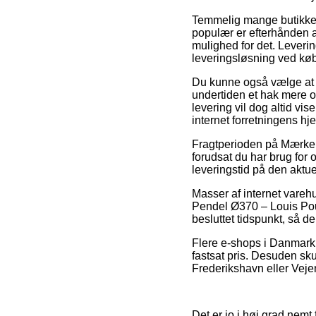
Temmelig mange butikker 
populær er efterhånden at
mulighed for det. Lever
leveringsløsning ved kø
Du kunne også vælge at få
undertiden et hak mere 
levering vil dog altid vi
internet forretningens hj
Fragtperioden på Mærker
forudsat du har brug for 
leveringstid på den aktue
Masser af internet vareh
Pendel Ø370 – Louis Poul
besluttet tidspunkt, så de
Flere e-shops i Danmark 
fastsat pris. Desuden sku
Frederikshavn eller Vejen 
Det er jo i høj grad nemt