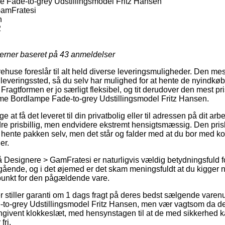
Fade-to-grey Udstillingsmodel Fritz Hansen
amFratesi
n
2
jerner baseret på
43
anmeldelser
ehuse foreslår til alt held diverse leveringsmuligheder. Den mes
 udleveringssted, så du selv har mulighed for at hente de nyindkøb
 Fragtformen er jo særligt fleksibel, og tit derudover den mest pr
ume Bordlampe Fade-to-grey Udstillingsmodel Fritz Hansen.
at få det leveret til din privatbolig eller til adressen på dit ar
dre prisbillig, men endvidere ekstremt hensigtsmæssig. Den prisb
t hente pakken selv, men det står og falder med at du bor med kort
er.
Designere > GamFratesi er naturligvis vældig betydningsfuld fo
gående, og i det øjemed er det skam meningsfuldt at du kigger
punkt for den pågældende vare.
aer stiller garanti om 1 dags fragt på deres bedst sælgende vare
o-grey Udstillingsmodel Fritz Hansen, men vær vagtsom da de
ivent klokkeslæt, med hensynstagen til at de med sikkerhed ka
fri.