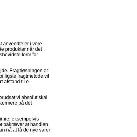
t anvendte er i vore
te produkter når det
isbevidste form for
bejde. Fragtløsningen er
illigste fragtmetode vil
 afstand til e-
rudsat vi absolut skal
 nærmere på det
numre, eksempelvis
t påkræver at handlen
n nå at få de nye varer