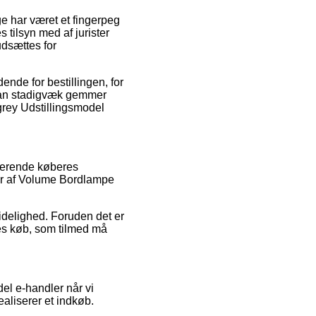
ge har været et fingerpeg
s tilsyn med af jurister
udsættes for
ende for bestillingen, for
at man stadigvæk gemmer
grey Udstillingsmodel
sterende køberes
ser af Volume Bordlampe
lidelighed. Foruden det er
res køb, som tilmed må
del e-handler når vi
ealiserer et indkøb.