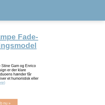
ampe Fade-
lingsmodel
e Stine Gam og Enrico
ign er der klare
 i duoens hænder får
iver et humoristisk eller
re)
b nu »