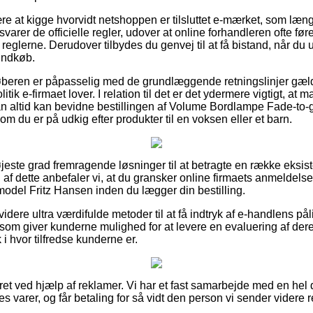
re at kigge hvorvidt netshoppen er tilsluttet e-mærket, som læn
arer de officielle regler, udover at online forhandleren ofte føre
 reglerne. Derudover tilbydes du genvej til at få bistand, når du 
 indkøb.
t køberen er påpasselig med de grundlæggende retningslinjer gæld
itik e-firmaet lover. I relation til det er det ydermere vigtigt, 
an altid kan bevidne bestillingen af Volume Bordlampe Fade-to-
om du er på udkig efter produkter til en voksen eller et barn.
højeste grad fremragende løsninger til at betragte en række eksi
af dette anbefaler vi, at du gransker online firmaets anmeldel
model Fritz Hansen inden du lægger din bestilling.
ere ultra værdifulde metoder til at få indtryk af e-handlens på
 som giver kunderne mulighed for at levere en evaluering af de
ik i hvor tilfredse kunderne er.
ret ved hjælp af reklamer. Vi har et fast samarbejde med en hel 
 varer, og får betaling for så vidt den person vi sender videre r