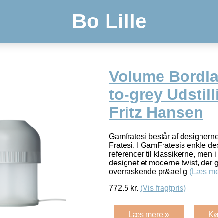
Bo Lille
Volume Bordl
to-grey Udstil
Fritz Hansen
Gamfratesi består af designern
Fratesi. I GamFratesis enkle des
referencer til klassikerne, men
designet et moderne twist, der g
overraskende pr&aelig
(Læs me
772.5
kr.
(Vis fragtpris)
Læs mere »
Kø