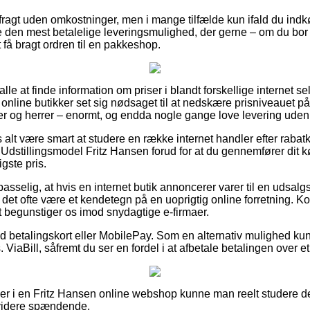
fragt uden omkostninger, men i mange tilfælde kun ifald du indkø
ibe den mest betalelige leveringsmulighed, der gerne – om du b
t få bragt ordren til en pakkeshop.
r alle at finde information om priser i blandt forskellige internet 
online butikker set sig nødsaget til at nedskære prisniveauet på d
er og herrer – enormt, og endda nogle gange love levering uden
s alt være smart at studere en række internet handler efter raba
dstillingsmodel Fritz Hansen forud for at du gennemfører dit kø
igste pris.
sselig, at hvis en internet butik annoncerer varer til en udsal
an det ofte være et kendetegn på en uoprigtig online forretning. K
ket begunstiger os imod snydagtige e-firmaer.
 med betalingskort eller MobilePay. Som en alternativ mulighed 
 ViaBill, såfremt du ser en fordel i at afbetale betalingen over e
ller i en Fritz Hansen online webshop kunne man reelt studere 
 videre spændende.