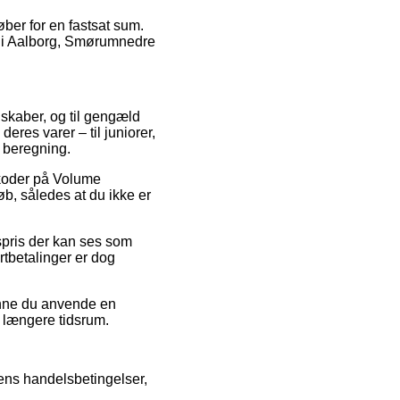
ber for en fastsat sum.
or i Aalborg, Smørumnedre
selskaber, og til gengæld
eres varer – til juniorer,
 beregning.
tkoder på Volume
b, således at du ikke er
gspris der kan ses som
ortbetalinger er dog
kunne du anvende en
t længere tidsrum.
dens handelsbetingelser,