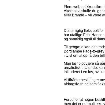
Flere webbutikker sikrer 
Alternativt skulle du gr
eller Brande – vil være a
Det er rigtig fleksibelt fo
har utallige Fritz Hansen 
og samtidig også til dam
Til gengæld kan det trod
Bordlampe Fade-to-grey U
i tvivl om at opnå den bill
Man bør blot være så påpa
urealistisk tiltalende, k
inkluderet i en lov, hvil
Vi tilråder bestillinger
afdragsløsning som f.eks.
Forud for at nogen besti
men det er normalt ikke