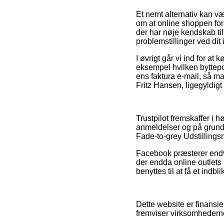
Et nemt alternativ kan væ
om at online shoppen forsv
der har nøje kendskab til
problemstillinger ved dit
I øvrigt går vi ind for a
eksempel hvilken byttepol
ens faktura e-mail, så m
Fritz Hansen, ligegyldigt 
Trustpilot fremskaffer i 
anmeldelser og på grund 
Fade-to-grey Udstillings
Facebook præsterer endvid
der endda online outlets
benyttes til at få et indbl
Dette website er finansie
fremviser virksomhedernes