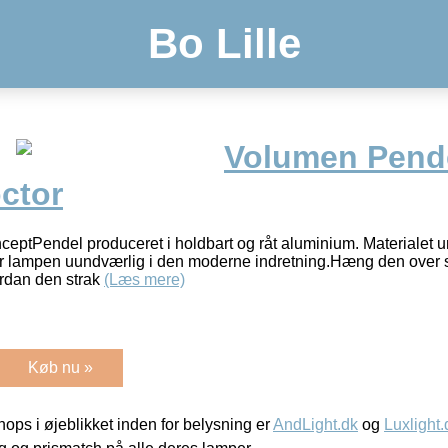
Bo Lille
Volumen Pende
ctor
tPendel produceret i holdbart og råt aluminium. Materialet und
ør lampen uundværlig i den moderne indretning.Hæng den over s
rdan den strak
(Læs mere)
Køb nu »
ps i øjeblikket inden for belysning er
AndLight.dk
og
Luxlight.