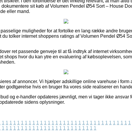
et tilsikrer. I den forbindelse er det virkelig relevant, at man altid
e dokumentere sit køb af Volumen Pendel Ø54 Sort – House Doct
nde eller mand.
e passelige muligheder for at fortolke en lang række andre bruge
at du tolker internet shoppens ratings af Volumen Pendel Ø54 S
ver ret passende genveje til at få indtryk af internet virksomh
rnet shops hvor du kan ytre en evaluering af købsoplevelsen, som 
dsheden.
res af annoncer. Vi hjælper adskillige online varehuse i form af
ter godtgørelse hvis en bruger fra vores side realiserer en hande
bud og e-handler opdateres jævnligt, men vi tager ikke ansvar fo
 opdaterede sidens oplysninger.
1
1
1
1
1
1
1
1
1
1
1
1
1
1
1
1
1
1
1
1
1
1
1
1
1
1
1
1
1
1
1
1
1
1
1
1
1
1
1
1
1
1
1
1
1
1
1
1
1
1
1
1
1
1
1
1
1
1
1
1
1