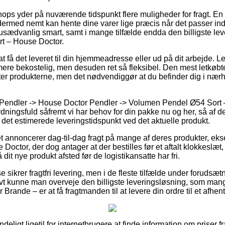
hops yder på nuværende tidspunkt flere muligheder for fragt. En
ermed nemt kan hente dine varer lige præcis når det passer ind 
sædvanlig smart, samt i mange tilfælde endda den billigste le
t – House Doctor.
 få det leveret til din hjemmeadresse eller ud på dit arbejde. 
ere bekostelig, men desuden ret så fleksibel. Den mest letkøbte
nter produkterne, men det nødvendiggør at du befinder dig i nær
 Pendler -> House Doctor Pendler -> Volumen Pendel Ø54 Sort 
dningsfuld såfremt vi har behov for din pakke nu og her, så af de
r det estimerede leveringstidspunkt ved det aktuelle produkt.
et annoncerer dag-til-dag fragt på mange af deres produkter, e
octor, der dog antager at der bestilles før et aftalt klokkeslæt,
å dit nye produkt afsted før de logistikansatte har fri.
 sikrer fragtfri levering, men i de fleste tilfælde under forudsætn
tivt kunne man overveje den billigste leveringsløsning, som ma
 Brande – er at få fragtmanden til at levere din ordre til et afhen
eligt ligetil for internetbrugere at finde information om priser fr