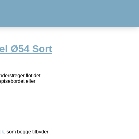
l Ø54 Sort
erstreger flot det
pisebordet eller
dk
, som begge tilbyder