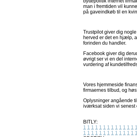
byttepolitik internet firma
man i fremtiden vil kunn
på gaveindkøb til en kvi
Trustpilot giver dig nogl
herved er det en hjælp, 
forinden du handler.
Facebook giver dig derudo
øvrigt ser vi en del inte
vurdering af kundetilfre
Vores hjemmeside finansie
firmaernes tilbud, og høs
Oplysninger angående til
iværksat siden vi senest
BITLY:
1
1
1
1
1
1
1
1
1
1
1
1
1
1
1
1
1
1
1
1
1
1
1
1
1
1