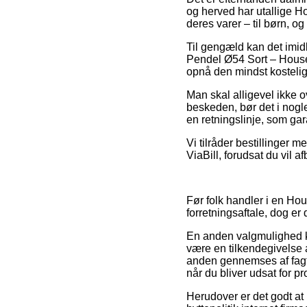
og herved har utallige 
deres varer – til børn, o
Til gengæld kan det imidl
Pendel Ø54 Sort – House 
opnå den mindst kostelig
Man skal alligevel ikke ov
beskeden, bør det i nogle
en retningslinje, som ga
Vi tilråder bestillinger 
ViaBill, forudsat du vil a
Før folk handler i en Ho
forretningsaftale, dog er
En anden valgmulighed kan
være en tilkendegivelse a
anden gennemses af fagfo
når du bliver udsat for p
Herudover er det godt at 