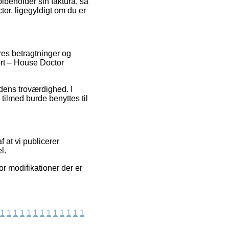
 bibeholder sin faktura, så
or, ligegyldigt om du er
res betragtninger og
ort – House Doctor
edens troværdighed. I
tilmed burde benyttes til
 at vi publicerer
l.
r modifikationer der er
1
1
1
1
1
1
1
1
1
1
1
1
1