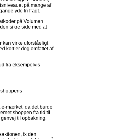
risniveauet på mange af
ange yde fri fragt.
rabatkoder på Volumen
den sikre side med at
r kan virke uforståeligt
d kort er dog omfattet af
bud fra eksempelvis
e shoppens
et e-mærket, da det burde
rnet shoppen fra tid til
 genvej til opbakning,
nsaktionen, fx den