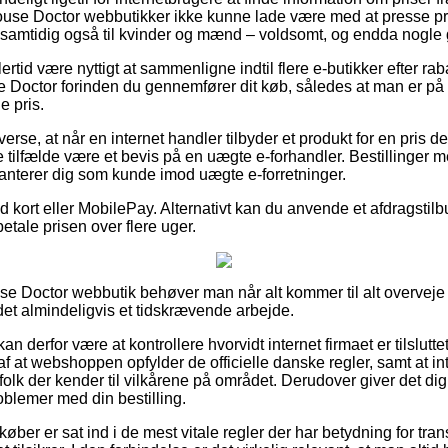
House Doctor webbutikker ikke kunne lade være med at presse p
g samtidig også til kvinder og mænd – voldsomt, og endda nogle g
ertid være nyttigt at sammenligne indtil flere e-butikker efter 
Doctor forinden du gennemfører dit køb, således at man er på 
e pris.
erse, at når en internet handler tilbyder et produkt for en pris de
 tilfælde være et bevis på en uægte e-forhandler. Bestillinger me
ranterer dig som kunde imod uægte e-forretninger.
med kort eller MobilePay. Alternativt kan du anvende et afdragstil
fbetale prisen over flere uger.
use Doctor webbutik behøver man når alt kommer til alt overvej
 det almindeligvis et tidskrævende arbejde.
 derfor være at kontrollere hvorvidt internet firmaet er tilslutt
f at webshoppen opfylder de officielle danske regler, samt at inte
lk der kender til vilkårene på området. Derudover giver det dig
roblemer med din bestilling.
køber er sat ind i de mest vitale regler der har betydning for tra