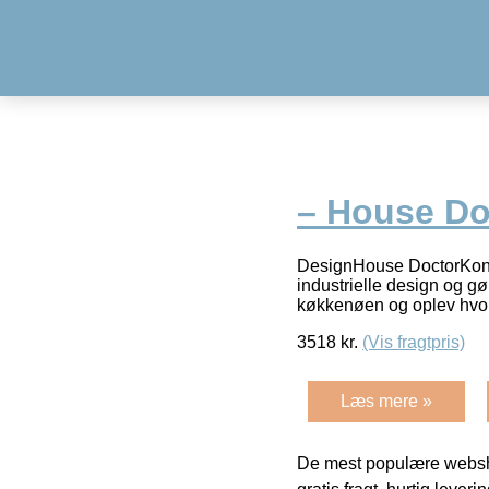
– House Do
DesignHouse DoctorKoncep
industrielle design og g
køkkenøen og oplev hvo
3518
kr.
(Vis fragtpris)
Læs mere »
De mest populære websho