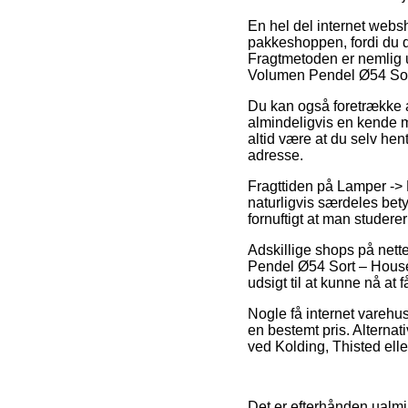
En hel del internet webs
pakkeshoppen, fordi du d
Fragtmetoden er nemlig u
Volumen Pendel Ø54 Sor
Du kan også foretrække at
almindeligvis en kende m
altid være at du selv he
adresse.
Fragttiden på Lamper ->
naturligvis særdeles bety
fornuftigt at man studere
Adskillige shops på nett
Pendel Ø54 Sort – House D
udsigt til at kunne nå at f
Nogle få internet varehuse
en bestemt pris. Alterna
ved Kolding, Thisted eller
Det er efterhånden ualmind