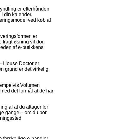
 yndling er efterhånden
i din kalender.
veringsmodel ved køb af
Leveringsformen er
 fragtløsning vil dog
heden af e-butikkens
– House Doctor er
n grund er det virkelig
ksempelvis Volumen
 med det formål at de har
ing af at du aftager for
nge gange – om du bor
tningssted.
a forskellige e-handler,