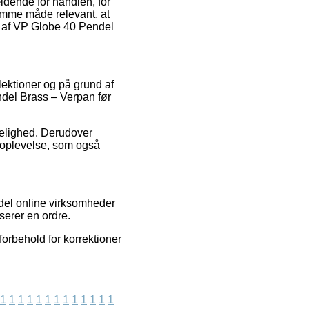
ldende for handlen, for
samme måde relevant, at
n af VP Globe 40 Pendel
lektioner og på grund af
endel Brass – Verpan før
idelighed. Derudover
bsoplevelse, som også
 del online virksomheder
serer en ordre.
orbehold for korrektioner
1
1
1
1
1
1
1
1
1
1
1
1
1