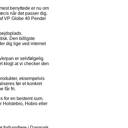
 mest benyttede er nu om
æcis når det passer dig.
b af VP Globe 40 Pendel
rbejdsplads.
isk. Den billigste
er dig lige ved internet
erpan er selvfølgelig
et klogt at vi checker den
produkter, eksempelvis
iseres før et konkret
 får fri.
es for en bestemt sum.
ær Holstebro, Hobro eller
net forhandlere i Danmark,