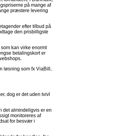
algspriserne på mange af
gange præstere levering
etagender efter tilbud på
tage den prisbilligste
is som kan virke enormt
ængse betalingskort er
e webshops.
n løsning som fx ViaBill,
r, dog er det uden tvivl
en det almindeligvis er en
ssigt monitoreres af
dsat for besvær i