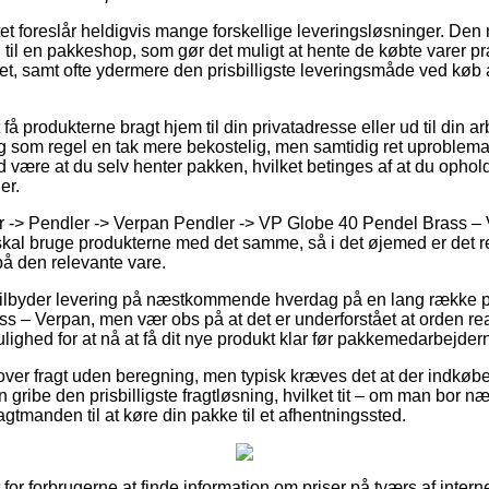
et foreslår heldigvis mange forskellige leveringsløsninger. Den
n til en pakkeshop, som gør det muligt at hente de købte varer pr
et, samt ofte ydermere den prisbilligste leveringsmåde ved kø
få produkterne bragt hjem til din privatadresse eller ud til din a
g som regel en tak mere bekostelig, men samtidig ret uproblemat
id være at du selv henter pakken, hvilket betinges af at du ophold
er.
 -> Pendler -> Verpan Pendler -> VP Globe 40 Pendel Brass – V
 og skal bruge produkterne med det samme, så i det øjemed er det r
å den relevante vare.
r tilbyder levering på næstkommende hverdag på en lang række 
 – Verpan, men vær obs på at det er underforstået at orden real
lighed for at nå at få dit nye produkt klar før pakkemedarbejderne
lover fragt uden beregning, men typisk kræves det at der indkøb
 gribe den prisbilligste fragtløsning, hvilket tit – om man bor n
agtmanden til at køre din pakke til et afhentningssted.
t for forbrugerne at finde information om priser på tværs af inter