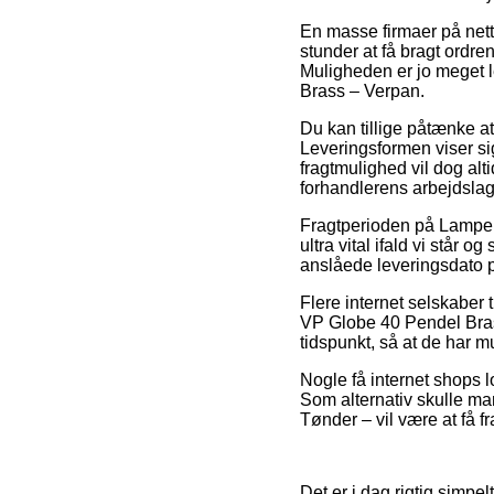
En masse firmaer på nett
stunder at få bragt ordre
Muligheden er jo meget l
Brass – Verpan.
Du kan tillige påtænke at 
Leveringsformen viser si
fragtmulighed vil dog alt
forhandlerens arbejdslag
Fragtperioden på Lamper
ultra vital ifald vi står
anslåede leveringsdato p
Flere internet selskabe
VP Globe 40 Pendel Brass
tidspunkt, så at de har mu
Nogle få internet shops 
Som alternativ skulle man
Tønder – vil være at få fr
Det er i dag rigtig simpel