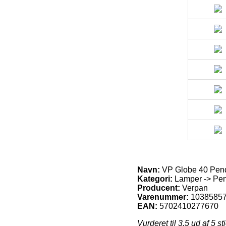
Navn:
VP Globe 40 Pend
Kategori:
Lamper -> Pen
Producent:
Verpan
Varenummer:
1038585
EAN:
5702410277670
Vurderet til
3.5
ud af 5 st