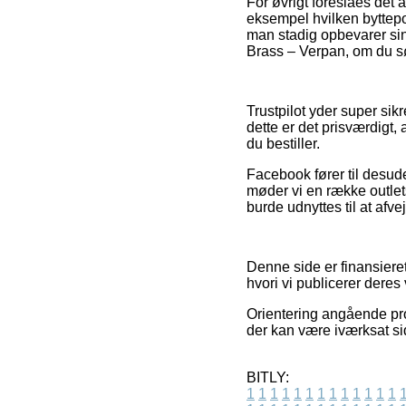
For øvrigt foreslåes det
eksempel hvilken byttepol
man stadig opbevarer sin
Brass – Verpan, om du sø
Trustpilot yder super si
dette er det prisværdigt,
du bestiller.
Facebook fører til desude
møder vi en række outlet
burde udnyttes til at afv
Denne side er finansiere
hvori vi publicerer deres
Orientering angående pro
der kan være iværksat s
BITLY:
1
1
1
1
1
1
1
1
1
1
1
1
1