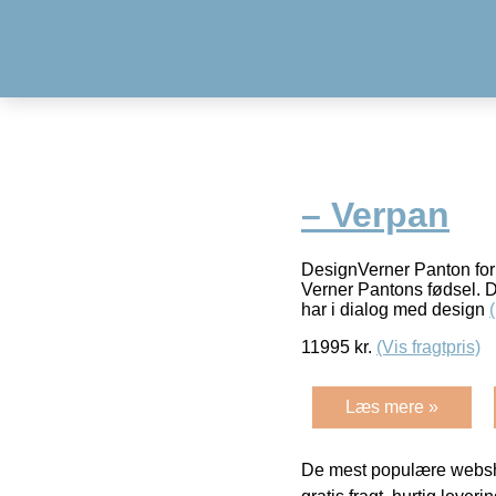
– Verpan
DesignVerner Panton for 
Verner Pantons fødsel. D
har i dialog med design
11995
kr.
(Vis fragtpris)
Læs mere »
De mest populære websho