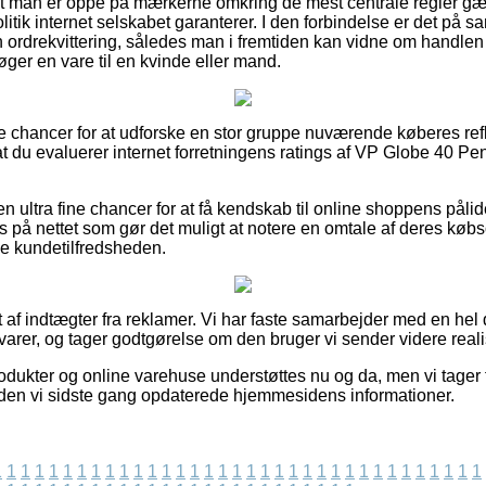
 at man er oppe på mærkerne omkring de mest centrale regler gæ
itik internet selskabet garanterer. I den forbindelse er det på 
 ordrekvittering, således man i fremtiden kan vidne om handle
ger en vare til en kvinde eller mand.
kre chancer for at udforske en stor gruppe nuværende køberes ref
 at du evaluerer internet forretningens ratings af VP Globe 40 P
n ultra fine chancer for at få kendskab til online shoppens pål
s på nettet som gør det muligt at notere en omtale af deres kø
eje kundetilfredsheden.
t af indtægter fra reklamer. Vi har faste samarbejder med en hel
 varer, og tager godtgørelse om den bruger vi sender videre reali
dukter og online varehuse understøttes nu og da, men vi tager f
iden vi sidste gang opdaterede hjemmesidens informationer.
1
1
1
1
1
1
1
1
1
1
1
1
1
1
1
1
1
1
1
1
1
1
1
1
1
1
1
1
1
1
1
1
1
1
1