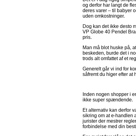
og derfor har langt de f
deres varer – til babyer 
uden omkostninger.
Dog kan det ikke desto mi
VP Globe 40 Pendel Brass
pris.
Man må blot huske på, at 
beskeden, burde det i no
trods alt omfattet af et 
Generelt går vi ind for k
såfremt du higer efter at
Inden nogen shopper i en
ikke super spændende.
Et alternativ kan derfor 
sikring om at e-handlen a
jurister der mestrer regl
forbindelse med din besti