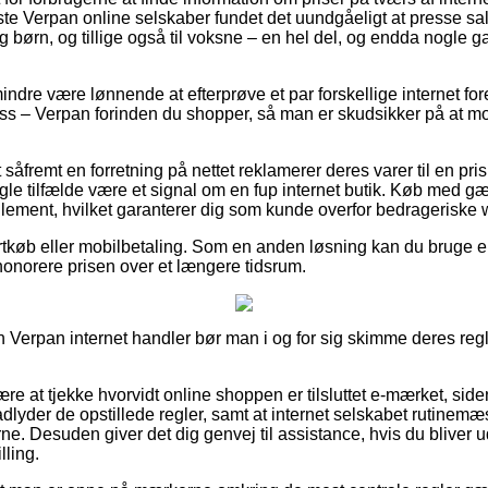
leste Verpan online selskaber fundet det uundgåeligt at presse s
og børn, og tillige også til voksne – en hel del, og endda nogle 
ndre være lønnende at efterprøve et par forskellige internet for
 – Verpan forinden du shopper, så man er skudsikker på at mod
såfremt en forretning på nettet reklamerer deres varer til en pr
gle tilfælde være et signal om en fup internet butik. Køb med g
reglement, hvilket garanterer dig som kunde overfor bedragerisk
ortkøb eller mobilbetaling. Som en anden løsning kan du bruge e
 honorere prisen over et længere tidsrum.
 Verpan internet handler bør man i og for sig skimme deres regle
være at tjekke hvorvidt online shoppen er tilsluttet e-mærket, sid
dlyder de opstillede regler, samt at internet selskabet rutinemæ
erne. Desuden giver det dig genvej til assistance, hvis du bliver u
lling.