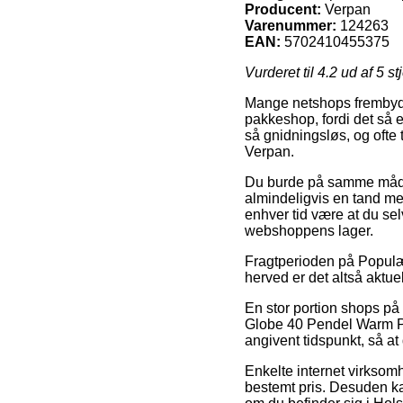
Producent:
Verpan
Varenummer:
124263
EAN:
5702410455375
Vurderet til
4.2
ud af 5 st
Mange netshops frembyder
pakkeshop, fordi det så er
så gnidningsløs, og ofte
Verpan.
Du burde på samme måde væ
almindeligvis en tand mer
enhver tid være at du se
webshoppens lager.
Fragtperioden på Populær
herved er det altså aktue
En stor portion shops på
Globe 40 Pendel Warm Pe
angivent tidspunkt, så at 
Enkelte internet virksomhe
bestemt pris. Desuden ka