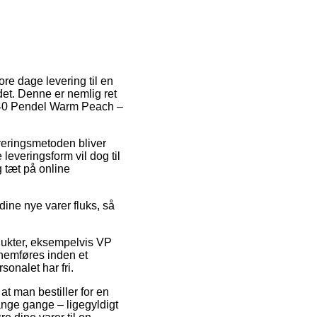
re dage levering til en
 det. Denne er nemlig ret
be 40 Pendel Warm Peach –
everingsmetoden bliver
leveringsform vil dog til
 tæt på online
ine nye varer fluks, så
odukter, eksempelvis VP
nemføres inden et
sonalet har fri.
at man bestiller for en
nge gange – ligegyldigt