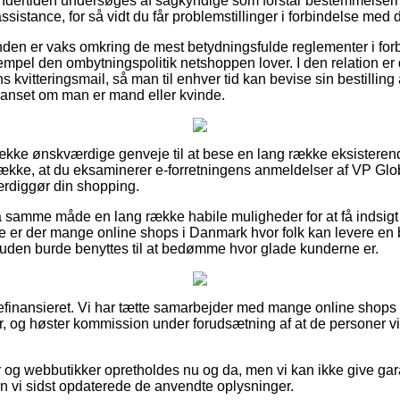
t undertiden undersøges af sagkyndige som forstår bestemmelse
assistance, for så vidt du får problemstillinger i forbindelse med
 kunden er vaks omkring de mest betydningsfulde reglementer i fo
empel den ombytningspolitik netshoppen lover. I den relation er de
 kvitteringsmail, så man til enhver tid kan bevise sin bestillin
nset om man er mand eller kvinde.
 række ønskværdige genveje til at bese en lang række eksiste
trække, at du eksaminerer e-forretningens anmeldelser af VP G
ærdiggør din shopping.
samme måde en lang række habile muligheder for at få indsigt 
de er der mange online shops i Danmark hvor folk kan levere e
esuden burde benyttes til at bedømme hvor glade kunderne er.
finansieret. Vi har tætte samarbejder med mange online shops 
r, og høster kommission under forudsætning af at de personer vi
 og webbutikker opretholdes nu og da, men vi kan ikke give gara
en vi sidst opdaterede de anvendte oplysninger.