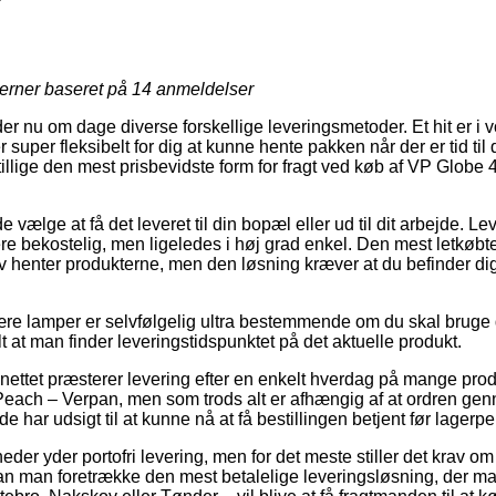
jerner baseret på
14
anmeldelser
 nu om dage diverse forskellige leveringsmetoder. Et hit er i vo
 super fleksibelt for dig at kunne hente pakken når der er tid til
 tillige den mest prisbevidste form for fragt ved køb af VP Glo
lge at få det leveret til din bopæl eller ud til dit arbejde. L
e bekostelig, men ligeledes i høj grad enkel. Den mest letkøbte 
lv henter produkterne, men den løsning kræver at du befinder dig
e lamper er selvfølgelig ultra bestemmende om du skal bruge d
lt at man finder leveringstidspunktet på det aktuelle produkt.
 nettet præsterer levering efter en enkelt hverdag på mange pr
ach – Verpan, men som trods alt er afhængig af at ordren gen
de har udsigt til at kunne nå at få bestillingen betjent før lagerper
der yder portofri levering, men for det meste stiller det krav om 
n man foretrække den mest betalelige leveringsløsning, der ma