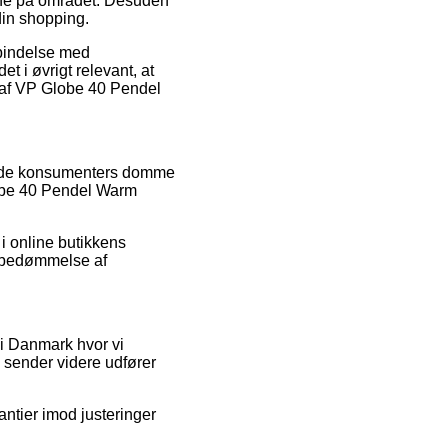
rne på området. Desuden
 din shopping.
rbindelse med
t i øvrigt relevant, at
g af VP Globe 40 Pendel
rende konsumenters domme
lobe 40 Pendel Warm
i online butikkens
n bedømmelse af
i Danmark hvor vi
 sender videre udfører
ntier imod justeringer