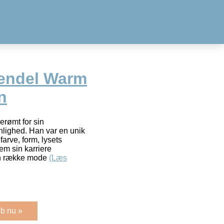
Pendel Warm
n
erømt for sin
nlighed. Han var en unik
arve, form, lysets
m sin karriere
en række mode
(Læs
b nu »