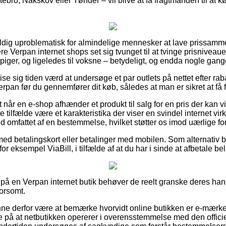
ebro, Nakskov eller Tønder – vil blive at få fragtmanden til at kø
ldig uproblematisk for almindelige mennesker at lave prissammen
ere Verpan internet shops set sig tvunget til at tvinge prisnivea
piger, og ligeledes til voksne – betydeligt, og endda nogle gange 
e sig tiden værd at undersøge et par outlets på nettet efter r
n før du gennemfører dit køb, således at man er sikret at få fat 
 når en e-shop afhænder et produkt til salg for en pris der kan vi
gle tilfælde være et karakteristika der viser en svindel internet 
ald omfattet af en bestemmelse, hvilket støtter os imod uærlige for
 med betalingskort eller betalinger med mobilen. Som alternativ 
for eksempel ViaBill, i tilfælde af at du har i sinde at afbetale be
 på en Verpan internet butik behøver de reelt granske deres hand
orsomt.
e derfor være at bemærke hvorvidt online butikken er e-mærke
ede på at netbutikken opererer i overensstemmelse med den offici