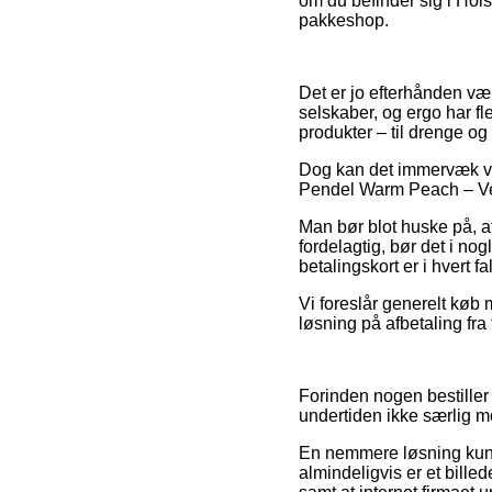
om du befinder sig i Holst
pakkeshop.
Det er jo efterhånden væ
selskaber, og ergo har fl
produkter – til drenge og 
Dog kan det immervæk vis
Pendel Warm Peach – Verpa
Man bør blot huske på, at
fordelagtig, bør det i no
betalingskort er i hvert f
Vi foreslår generelt køb
løsning på afbetaling fra 
Forinden nogen bestiller
undertiden ikke særlig m
En nemmere løsning kunn
almindeligvis er et bill