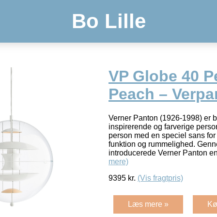
Bo Lille
VP Globe 40 
Peach – Verpa
Verner Panton (1926-1998) er b
inspirerende og farverige perso
person med en speciel sans for f
funktion og rummelighed. Genne
introducerede Verner Panton 
mere)
9395
kr.
(Vis fragtpris)
Læs mere »
Kø