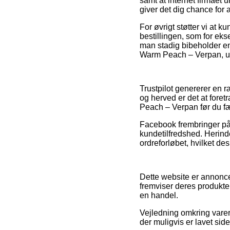
samt at internet firmae
giver det dig chance for 
For øvrigt støtter vi at
bestillingen, som for eks
man stadig bibeholder ens
Warm Peach – Verpan, ua
Trustpilot genererer en
og herved er det at fore
Peach – Verpan før du f
Facebook frembringer på 
kundetilfredshed. Herin
ordreforløbet, hvilket d
Dette website er annonce
fremviser deres produkte
en handel.
Vejledning omkring varer
der muligvis er lavet sid