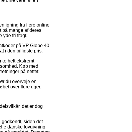
re dine varer til en
ligning fra flere online
uet på mange af deres
yde fri fragt.
abatkoder på VP Globe 40
i den billigste pris.
rke helt ekstremt
virksomhed. Køb med
retninger på nettet.
bør du overveje en
løbet over flere uger.
elsvilkår, det er dog
 godkendt, siden det
elle danske lovgivning,