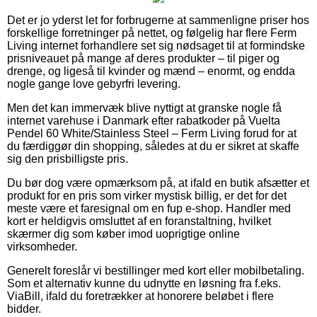
Det er jo yderst let for forbrugerne at sammenligne priser hos
forskellige forretninger på nettet, og følgelig har flere Ferm
Living internet forhandlere set sig nødsaget til at formindske
prisniveauet på mange af deres produkter – til piger og
drenge, og ligeså til kvinder og mænd – enormt, og endda
nogle gange love gebyrfri levering.
Men det kan immervæk blive nyttigt at granske nogle få
internet varehuse i Danmark efter rabatkoder på Vuelta
Pendel 60 White/Stainless Steel – Ferm Living forud for at
du færdiggør din shopping, således at du er sikret at skaffe
sig den prisbilligste pris.
Du bør dog være opmærksom på, at ifald en butik afsætter et
produkt for en pris som virker mystisk billig, er det for det
meste være et faresignal om en fup e-shop. Handler med
kort er heldigvis omsluttet af en foranstaltning, hvilket
skærmer dig som køber imod uoprigtige online
virksomheder.
Generelt foreslår vi bestillinger med kort eller mobilbetaling.
Som et alternativ kunne du udnytte en løsning fra f.eks.
ViaBill, ifald du foretrækker at honorere beløbet i flere
bidder.