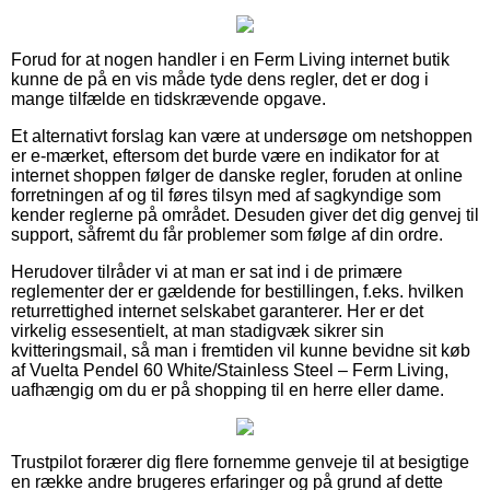
Forud for at nogen handler i en Ferm Living internet butik
kunne de på en vis måde tyde dens regler, det er dog i
mange tilfælde en tidskrævende opgave.
Et alternativt forslag kan være at undersøge om netshoppen
er e-mærket, eftersom det burde være en indikator for at
internet shoppen følger de danske regler, foruden at online
forretningen af og til føres tilsyn med af sagkyndige som
kender reglerne på området. Desuden giver det dig genvej til
support, såfremt du får problemer som følge af din ordre.
Herudover tilråder vi at man er sat ind i de primære
reglementer der er gældende for bestillingen, f.eks. hvilken
returrettighed internet selskabet garanterer. Her er det
virkelig essesentielt, at man stadigvæk sikrer sin
kvitteringsmail, så man i fremtiden vil kunne bevidne sit køb
af Vuelta Pendel 60 White/Stainless Steel – Ferm Living,
uafhængig om du er på shopping til en herre eller dame.
Trustpilot forærer dig flere fornemme genveje til at besigtige
en række andre brugeres erfaringer og på grund af dette