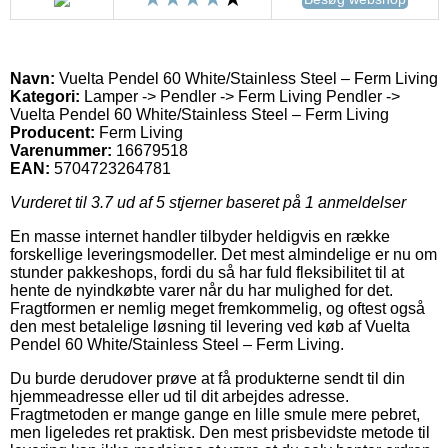
Navn:
Vuelta Pendel 60 White/Stainless Steel – Ferm Living
Kategori:
Lamper -> Pendler -> Ferm Living Pendler ->
Vuelta Pendel 60 White/Stainless Steel – Ferm Living
Producent:
Ferm Living
Varenummer:
16679518
EAN:
5704723264781
Vurderet til
3.7
ud af 5 stjerner baseret på
1
anmeldelser
En masse internet handler tilbyder heldigvis en række
forskellige leveringsmodeller. Det mest almindelige er nu om
stunder pakkeshops, fordi du så har fuld fleksibilitet til at
hente de nyindkøbte varer når du har mulighed for det.
Fragtformen er nemlig meget fremkommelig, og oftest også
den mest betalelige løsning til levering ved køb af Vuelta
Pendel 60 White/Stainless Steel – Ferm Living.
Du burde derudover prøve at få produkterne sendt til din
hjemmeadresse eller ud til dit arbejdes adresse.
Fragtmetoden er mange gange en lille smule mere pebret,
men ligeledes ret praktisk. Den mest prisbevidste metode til