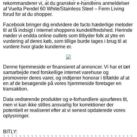
rekommanderer vi, at du gransker e-handlens anmeldelser
af Vuelta Pendel 60 White/Stainless Steel – Ferm Living
forud for at du shopper.
Facebook bringer dig endvidere de facto hæderlige metoder
til at få indsigt i internet shoppens kundetilfredshed. Herinde
møder vi endda online outlets som tilbyder folk at ytre en
vurdering af deres køb, som tillige burde tages i brug til at
vurdere hvor glade kunderne er.
Denne hjemmeside er finansieret af annoncer. Vi har et tæt
samarbejde med forskellige internet varehuse og
promoverer deres varer, og indtjener honorar i tilfælde af at
en af de besøgende på vores hjemmeside foretager en
transaktion.
Data vedrørende produkter og e-forhandlere ajourføres tit,
men vi kan ikke stilles ansvarlig for korrektioner der
potentielt er realiseret efter at vi senest opdaterede vores
oplysninger.
BITLY: