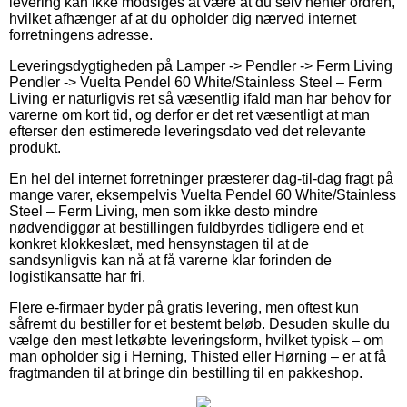
levering kan ikke modsiges at være at du selv henter ordren,
hvilket afhænger af at du opholder dig nærved internet
forretningens adresse.
Leveringsdygtigheden på Lamper -> Pendler -> Ferm Living
Pendler -> Vuelta Pendel 60 White/Stainless Steel – Ferm
Living er naturligvis ret så væsentlig ifald man har behov for
varerne om kort tid, og derfor er det ret væsentligt at man
efterser den estimerede leveringsdato ved det relevante
produkt.
En hel del internet forretninger præsterer dag-til-dag fragt på
mange varer, eksempelvis Vuelta Pendel 60 White/Stainless
Steel – Ferm Living, men som ikke desto mindre
nødvendiggør at bestillingen fuldbyrdes tidligere end et
konkret klokkeslæt, med hensynstagen til at de
sandsynligvis kan nå at få varerne klar forinden de
logistikansatte har fri.
Flere e-firmaer byder på gratis levering, men oftest kun
såfremt du bestiller for et bestemt beløb. Desuden skulle du
vælge den mest letkøbte leveringsform, hvilket typisk – om
man opholder sig i Herning, Thisted eller Hørning – er at få
fragtmanden til at bringe din bestilling til en pakkeshop.