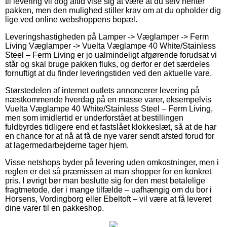
til levering vil dog altid vise sig at være at du selv henter
pakken, men den mulighed stiller krav om at du opholder dig
lige ved online webshoppens bopæl.
Leveringshastigheden på Lamper -> Væglamper -> Ferm
Living Væglamper -> Vuelta Væglampe 40 White/Stainless
Steel – Ferm Living er jo ualmindeligt afgørende forudsat vi
står og skal bruge pakken fluks, og derfor er det særdeles
fornuftigt at du finder leveringstiden ved den aktuelle vare.
Størstedelen af internet outlets annoncerer levering på
næstkommende hverdag på en masse varer, eksempelvis
Vuelta Væglampe 40 White/Stainless Steel – Ferm Living,
men som imidlertid er underforstået at bestillingen
fuldbyrdes tidligere end et fastslået klokkeslæt, så at de har
en chance for at nå at få de nye varer sendt afsted forud for
at lagermedarbejderne tager hjem.
Visse netshops byder på levering uden omkostninger, men i
reglen er det så præmissen at man shopper for en konkret
pris. I øvrigt bør man beslutte sig for den mest betalelige
fragtmetode, der i mange tilfælde – uafhængig om du bor i
Horsens, Vordingborg eller Ebeltoft – vil være at få leveret
dine varer til en pakkeshop.