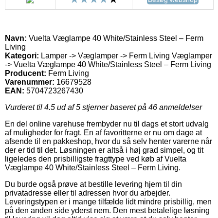
Navn:
Vuelta Væglampe 40 White/Stainless Steel – Ferm
Living
Kategori:
Lamper -> Væglamper -> Ferm Living Væglamper
-> Vuelta Væglampe 40 White/Stainless Steel – Ferm Living
Producent:
Ferm Living
Varenummer:
16679528
EAN:
5704723267430
Vurderet til
4.5
ud af 5 stjerner baseret på
46
anmeldelser
En del online varehuse frembyder nu til dags et stort udvalg
af muligheder for fragt. En af favoritterne er nu om dage at
afsende til en pakkeshop, hvor du så selv henter varerne når
der er tid til det. Løsningen er altså i høj grad simpel, og tit
ligeledes den prisbilligste fragttype ved køb af Vuelta
Væglampe 40 White/Stainless Steel – Ferm Living.
Du burde også prøve at bestille levering hjem til din
privatadresse eller til adressen hvor du arbejder.
Leveringstypen er i mange tilfælde lidt mindre prisbillig, men
på den anden side yderst nem. Den mest betalelige løsning