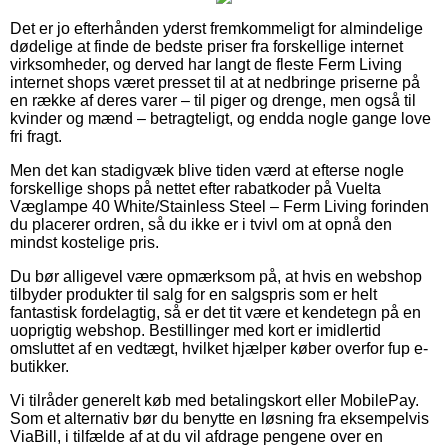
Det er jo efterhånden yderst fremkommeligt for almindelige
dødelige at finde de bedste priser fra forskellige internet
virksomheder, og derved har langt de fleste Ferm Living
internet shops været presset til at at nedbringe priserne på
en række af deres varer – til piger og drenge, men også til
kvinder og mænd – betragteligt, og endda nogle gange love
fri fragt.
Men det kan stadigvæk blive tiden værd at efterse nogle
forskellige shops på nettet efter rabatkoder på Vuelta
Væglampe 40 White/Stainless Steel – Ferm Living forinden
du placerer ordren, så du ikke er i tvivl om at opnå den
mindst kostelige pris.
Du bør alligevel være opmærksom på, at hvis en webshop
tilbyder produkter til salg for en salgspris som er helt
fantastisk fordelagtig, så er det tit være et kendetegn på en
uoprigtig webshop. Bestillinger med kort er imidlertid
omsluttet af en vedtægt, hvilket hjælper køber overfor fup e-
butikker.
Vi tilråder generelt køb med betalingskort eller MobilePay.
Som et alternativ bør du benytte en løsning fra eksempelvis
ViaBill, i tilfælde af at du vil afdrage pengene over en