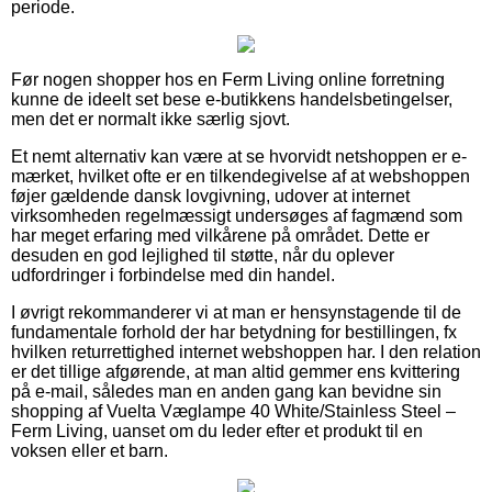
periode.
Før nogen shopper hos en Ferm Living online forretning
kunne de ideelt set bese e-butikkens handelsbetingelser,
men det er normalt ikke særlig sjovt.
Et nemt alternativ kan være at se hvorvidt netshoppen er e-
mærket, hvilket ofte er en tilkendegivelse af at webshoppen
føjer gældende dansk lovgivning, udover at internet
virksomheden regelmæssigt undersøges af fagmænd som
har meget erfaring med vilkårene på området. Dette er
desuden en god lejlighed til støtte, når du oplever
udfordringer i forbindelse med din handel.
I øvrigt rekommanderer vi at man er hensynstagende til de
fundamentale forhold der har betydning for bestillingen, fx
hvilken returrettighed internet webshoppen har. I den relation
er det tillige afgørende, at man altid gemmer ens kvittering
på e-mail, således man en anden gang kan bevidne sin
shopping af Vuelta Væglampe 40 White/Stainless Steel –
Ferm Living, uanset om du leder efter et produkt til en
voksen eller et barn.