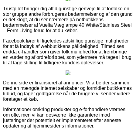
Trustpilot bringer dig altid gunstige genveje til at fortolke en
stor gruppe andre forbrugeres bedømmelser og af den grund
er det klogt, at du ser nærmere på netbutikkens
bedømmelser af Vuelta Væglampe 40 White/Stainless Steel
– Ferm Living forud for at du køber.
Facebook fører til ligeledes adskillige gunstige muligheder
for at få indtryk af webbutikkens pålidelighed. Tilmed ses
endda e-handler som giver folk mulighed for at frembringe
en vurdering af ordreforløbet, som ydermere må tages i brug
til at tage stilling til tidligere kunders oplevelser.
Denne side er finansieret af annoncer. Vi arbejder sammen
med en mængde internet selskaber og formidler butikkernes
tilbud, og tager godtgørelse når de brugere vi sender videre
foretager et køb.
Informationer omkring produkter og e-forhandlere værnes
om ofte, men vi kan desværre ikke garantere imod
justeringer der potentielt er implementeret efter seneste
opdatering af hjemmesidens informationer.