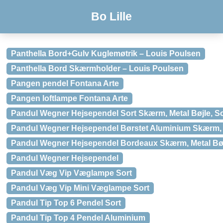
Bo Lille
Panthella Bord+Gulv Kuglemøtrik – Louis Poulsen
Panthella Bord Skærmholder – Louis Poulsen
Pangen pendel Fontana Arte
Pangen loftlampe Fontana Arte
Pandul Wegner Hejsependel Sort Skærm, Metal Bøjle, So
Pandul Wegner Hejsependel Børstet Aluminium Skærm, S
Pandul Wegner Hejsependel Bordeaux Skærm, Metal Bøj
Pandul Wegner Hejsependel
Pandul Væg Vip Væglampe Sort
Pandul Væg Vip Mini Væglampe Sort
Pandul Tip Top 6 Pendel Sort
Pandul Tip Top 4 Pendel Aluminium