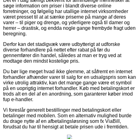
Det er i dag særligt bekvemt for almindelige mennesker at
søge information om priser i blandt diverse online
forretninger, og følgelig har utallige internet virksomheder
været presset til at at sænke priserne på mange af deres
varer – til piger og drenge, og yderligere også til damer og
herrer – drastisk, og endda nogle gange frembyde fragt uden
beregning.
Derfor kan det stadigvæk være udbytterigt at udforske
diverse forhandlere på nettet efter rabat på før du
gennemfører din handel, således at man er tryg ved at
modtage den mindst kostelige pris.
Du bør lige meget hvad ikke glemme, at såfremt en internet
forhandler afhænder varer til salg for en udsalgspris som kan
virke utrolig attraktiv, kan det mange gange være et symbol
på en uoprigtig internet forhandler. Køb med betalingskort er
trods alt en del af en anordning, som garanterer køber imod
fup e-handler.
Vi foreslår generelt bestillinger med betalingskort eller
betalinger med mobilen. Som en alternativ mulighed burde
du drage nytte af en afbetalingsløsning som fx ViaBill,
forudsat du har til hensigt at betale prisen ude i fremtiden.