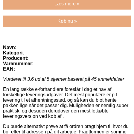
Læs mere »
Køb nu »
Navn:
Kategori:
Producent:
Varenummer:
EAN:
Vurderet til
3.6
ud af 5 stjerner baseret på
45
anmeldelser
En lang række e-forhandlere foreslår i dag et hav af
forskellige leveringsudgaver. Det mest populære er p.t.
levering til et afhentningssted, og så kan du blot hente
pakken lige når det passer dig. Muligheden er nemlig super
praktisk, og desuden derudover den mest letkøbte
leveringsversion ved køb af .
Du burde alternativt prøve at få ordren bragt hjem til hvor du
bor eller til adressen på dit arbejde. Fragtformen er somme