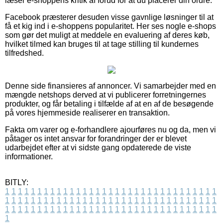
læser e-shoppens kritik af forud for at du placerer din ordre.
Facebook præsterer desuden visse gavnlige løsninger til at
få et kig ind i e-shoppens popularitet. Her ses nogle e-shops
som gør det muligt at meddele en evaluering af deres køb,
hvilket tilmed kan bruges til at tage stilling til kundernes
tilfredshed.
Denne side finansieres af annoncer. Vi samarbejder med en
mængde netshops derved at vi publicerer forretningernes
produkter, og får betaling i tilfælde af at en af de besøgende
på vores hjemmeside realiserer en transaktion.
Fakta om varer og e-forhandlere ajourføres nu og da, men vi
påtager os intet ansvar for forandringer der er blevet
udarbejdet efter at vi sidste gang opdaterede de viste
informationer.
BITLY:
1
1
1
1
1
1
1
1
1
1
1
1
1
1
1
1
1
1
1
1
1
1
1
1
1
1
1
1
1
1
1
1
1
1
1
1
1
1
1
1
1
1
1
1
1
1
1
1
1
1
1
1
1
1
1
1
1
1
1
1
1
1
1
1
1
1
1
1
1
1
1
1
1
1
1
1
1
1
1
1
1
1
1
1
1
1
1
1
1
1
1
1
1
1
1
1
1
1
1
1