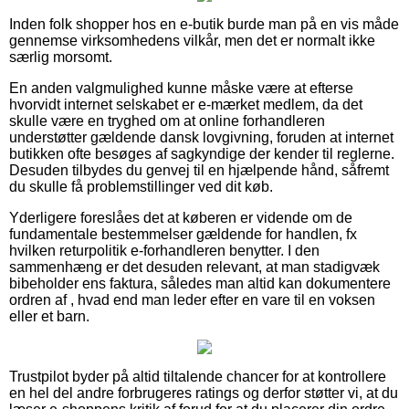
Inden folk shopper hos en e-butik burde man på en vis måde
gennemse virksomhedens vilkår, men det er normalt ikke
særlig morsomt.
En anden valgmulighed kunne måske være at efterse
hvorvidt internet selskabet er e-mærket medlem, da det
skulle være en tryghed om at online forhandleren
understøtter gældende dansk lovgivning, foruden at internet
butikken ofte besøges af sagkyndige der kender til reglerne.
Desuden tilbydes du genvej til en hjælpende hånd, såfremt
du skulle få problemstillinger ved dit køb.
Yderligere foreslåes det at køberen er vidende om de
fundamentale bestemmelser gældende for handlen, fx
hvilken returpolitik e-forhandleren benytter. I den
sammenhæng er det desuden relevant, at man stadigvæk
bibeholder ens faktura, således man altid kan dokumentere
ordren af , hvad end man leder efter en vare til en voksen
eller et barn.
Trustpilot byder på altid tiltalende chancer for at kontrollere
en hel del andre forbrugeres ratings og derfor støtter vi, at du