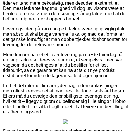
tider en tand mere bekostelig, men desuden ekstremt let.
Den mest letkøbte fragtmulighed vil dog utvivlsomt være at
hente ordren selv, men den løsning står og falder med at du
befinder dig nær netshoppens bopæl.
Leveringstiden på kan i nogle tilfælde være rigtig vigtig ifald
man absolut skal bruge varerne fluks, og med det formål er
det ganske fornuftigt at man dobbelttjekker tidshorisonten for
levering for det relevante produkt.
Flere firmaer på nettet lover levering på næste hverdag på
en lang række af deres varenumre, eksempelvis , men vær
vagtsom da det betinges af at du bestiller før et fast
tidspunkt, så de garanteret kan nå at få dit nye produkt
distribueret forinden de lageransatte drager hjemad.
En hel del internet firmaer yder fragt uden omkostninger,
men oftest kræves det at man bestiller for et fastslået beløb.
Ellers må du udvælge den prisbilligste leveringsløsning,
hvilket tit – ligegyldigt om du befinder sig i Helsingør, Hobro
eller Ebeltoft – er at få fragtfirmaet til at levere din bestilling til
et afhentningssted.